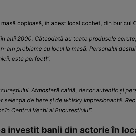
 o masă copioasă, în acest local cochet, din buricul C
in anii 2000. Câteodată au toate produsele cerute,
i n-am probleme cu locul la masă. Personalul destul
cii, este perfect!”.
ucureștiului. Atmosferă caldă, decor autentic și p
iar selecția de bere și de whisky impresionantă. R
r în Centrul Vechi al Bucureștiului”.
investit banii din actorie în loc