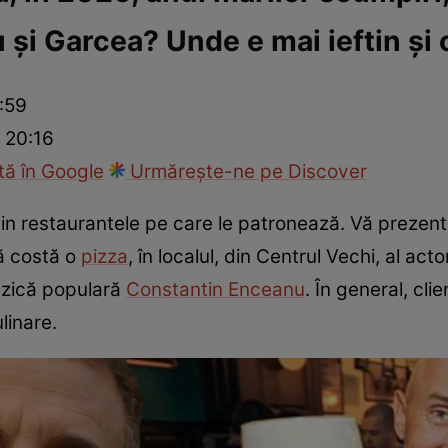
și Garcea? Unde e mai ieftin și c
ck!
Paparazzii Click!
:59
 20:16
ă în Google
Urmărește-ne pe Discover
din restaurantele pe care le patronează. Vă prezen
tă costă o
pizza
, în localul, din Centrul Vechi, al ac
 muzică populară
Constantin Enceanu
. În general, cli
linare.