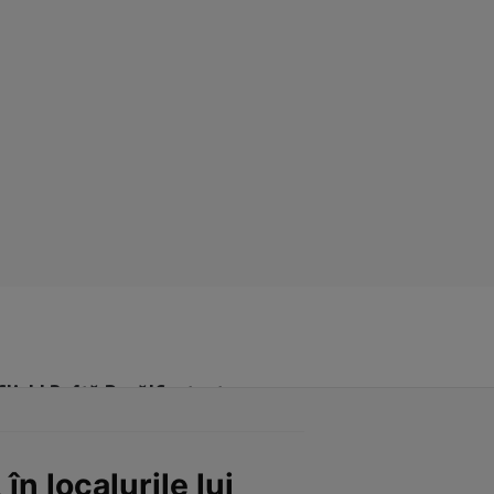
Click! Poftă Bună!
Contact
în localurile lui