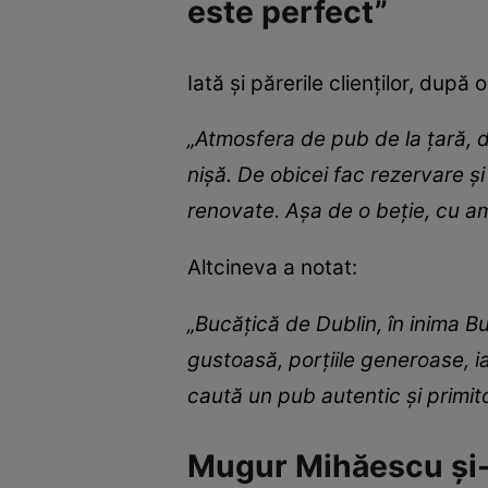
este perfect”
Iată și părerile clienților, după
„Atmosfera de pub de la țară, d
nişă. De obicei fac rezervare ș
renovate. Așa de o beție, cu ami
Altcineva a notat:
„Bucățică de Dublin, în inima B
gustoasă, porțiile generoase, 
caută un pub autentic și primito
Mugur Mihăescu și-a 