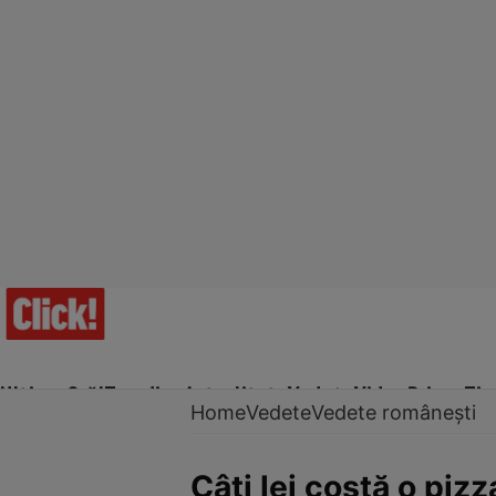
Ultima Oră!
Trending
Actualitate
Vedete
Video
Prime Ti
Home
Vedete
Vedete românești
Câți lei costă o pizz