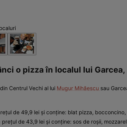
ocaluri
nci o pizza în localul lui Garcea
l din Centrul Vechi al lui
Mugur Mihăescu
sau Garcea
ețul de 49,9 lei și conține: blat pizza, bocconcino,
 prețul de 43,9 lei și conține: sos de roșii, mozzare