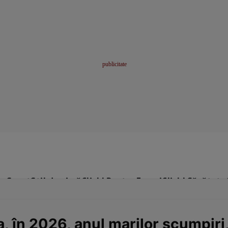
me
Sport
Stil de viață
Click! Pentru Femei
Click! Sănătate
a, în 2026, anul marilor scumpiri, 