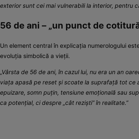
exterior sunt cei mai vulnerabili la interior, pentru 
56 de ani – „un punct de cotitur
Un element central în explicația numerologului est
evoluția simbolică a vieții.
„Vârsta de 56 de ani, în cazul lui, nu era un an oar
viața apasă pe reset și scoate la suprafață tot ce a 
epuizare, somn puțin, tensiune emoțională sau supr
ca potențial, ci despre „cât reziști” în realitate.”