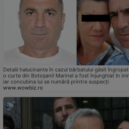
Detalii halucinante în cazul bărbatului găsit îngropat
o curte din Botoșani! Marinel a fost înjunghiat în ini
iar concubina lui se numără printre suspecți
www.wowbiz.ro