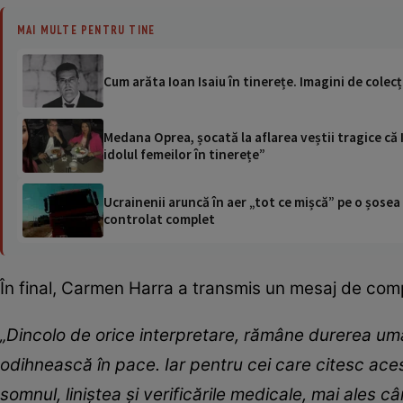
MAI MULTE PENTRU TINE
Cum arăta Ioan Isaiu în tinerețe. Imagini de colecț
Medana Oprea, șocată la aflarea veștii tragice că I
idolul femeilor în tinerețe”
Ucrainenii aruncă în aer „tot ce mișcă” pe o șose
controlat complet
În final, Carmen Harra a transmis un mesaj de compa
„Dincolo de orice interpretare, rămâne durerea uma
odihnească în pace. Iar pentru cei care citesc ace
somnul, liniștea și verificările medicale, mai ales 