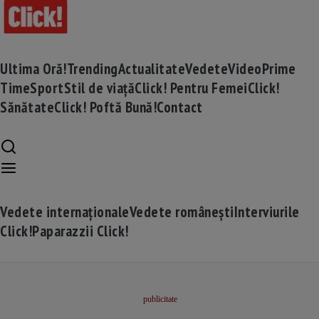
Ultima Oră!
Trending
Actualitate
Vedete
Video
Prime
Time
Sport
Stil de viață
Click! Pentru Femei
Click!
Sănătate
Click! Poftă Bună!
Contact
Vedete internaționale
Vedete românești
Interviurile
Click!
Paparazzii Click!