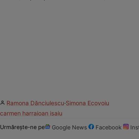
Ramona Dănciulescu
·
Simona Ecovoiu
carmen harra
ioan isaiu
Urmărește-ne pe
Google News
Facebook
In