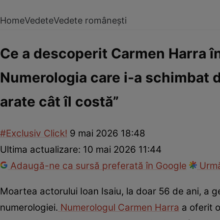
Home
Vedete
Vedete românești
Ce a descoperit Carmen Harra în 
Numerologia care i-a schimbat des
arate cât îl costă”
#Exclusiv Click!
9 mai 2026 18:48
Ultima actualizare:
10 mai 2026 11:44
Adaugă-ne ca sursă preferată în Google
Urmă
Moartea actorului Ioan Isaiu, la doar 56 de ani, a g
numerologiei.
Numerologul Carmen Harra
a oferit 