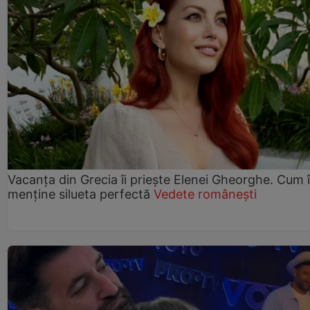
Vacanța din Grecia îi priește Elenei Gheorghe. Cum î
menține silueta perfectă
Vedete românești