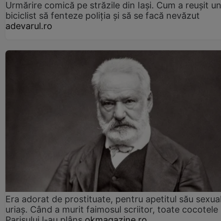
Urmărire comică pe străzile din Iași. Cum a reușit u
biciclist să fenteze poliția și să se facă nevăzut
adevarul.ro
Era adorat de prostituate, pentru apetitul său sexua
uriaș. Când a murit faimosul scriitor, toate cocotele
Parisului l-au plâns
okmagazine.ro