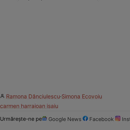
Ramona Dănciulescu
·
Simona Ecovoiu
carmen harra
ioan isaiu
Urmărește-ne pe
Google News
Facebook
In