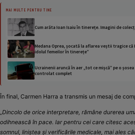
MAI MULTE PENTRU TINE
Cum arăta Ioan Isaiu în tinerețe. Imagini de colecț
Medana Oprea, șocată la aflarea veștii tragice că I
idolul femeilor în tinerețe”
Ucrainenii aruncă în aer „tot ce mișcă” pe o șose
controlat complet
În final, Carmen Harra a transmis un mesaj de compa
„Dincolo de orice interpretare, rămâne durerea uma
odihnească în pace. Iar pentru cei care citesc ace
somnul, liniștea și verificările medicale, mai ales 