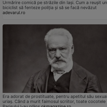
Urmărire comică pe străzile din Iași. Cum a reușit u
biciclist să fenteze poliția și să se facă nevăzut
adevarul.ro
Era adorat de prostituate, pentru apetitul său sexua
uriaș. Când a murit faimosul scriitor, toate cocotele
Parisului l-au plâns
okmagazine.ro