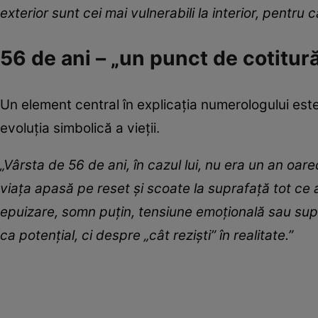
exterior sunt cei mai vulnerabili la interior, pentru 
56 de ani – „un punct de cotitur
Un element central în explicația numerologului est
evoluția simbolică a vieții.
„Vârsta de 56 de ani, în cazul lui, nu era un an oar
viața apasă pe reset și scoate la suprafață tot ce a 
epuizare, somn puțin, tensiune emoțională sau supr
ca potențial, ci despre „cât reziști” în realitate.”