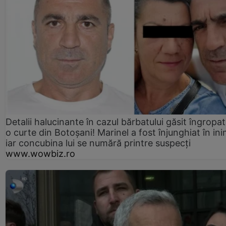
Detalii halucinante în cazul bărbatului găsit îngropat
o curte din Botoșani! Marinel a fost înjunghiat în ini
iar concubina lui se numără printre suspecți
www.wowbiz.ro