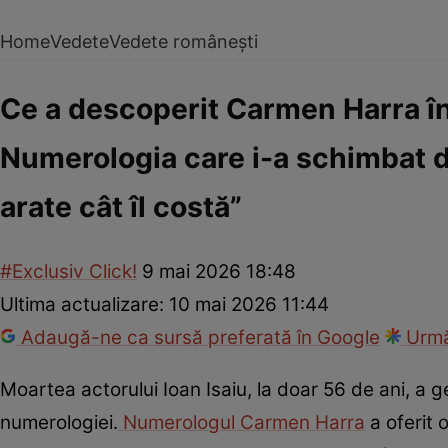
Home
Vedete
Vedete românești
Ce a descoperit Carmen Harra în 
Numerologia care i-a schimbat des
arate cât îl costă”
#Exclusiv Click!
9 mai 2026 18:48
Ultima actualizare:
10 mai 2026 11:44
Adaugă-ne ca sursă preferată în Google
Urmă
Moartea actorului Ioan Isaiu, la doar 56 de ani, a g
numerologiei.
Numerologul Carmen Harra
a oferit 