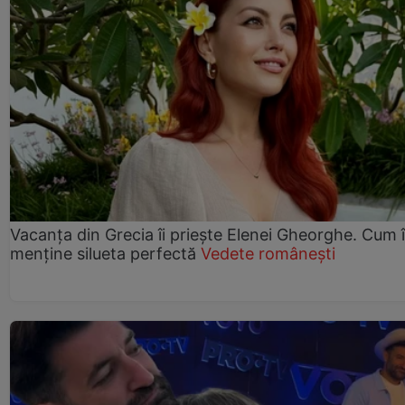
Vacanța din Grecia îi priește Elenei Gheorghe. Cum î
menține silueta perfectă
Vedete românești