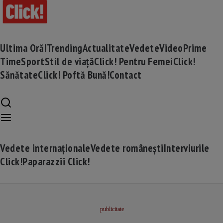
Ultima Oră!
Trending
Actualitate
Vedete
Video
Prime
Time
Sport
Stil de viață
Click! Pentru Femei
Click!
Sănătate
Click! Poftă Bună!
Contact
Vedete internaționale
Vedete românești
Interviurile
Click!
Paparazzii Click!