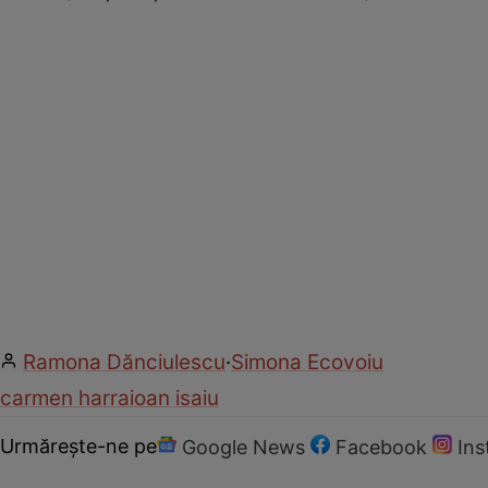
Ramona Dănciulescu
·
Simona Ecovoiu
carmen harra
ioan isaiu
Urmărește-ne pe
Google News
Facebook
In