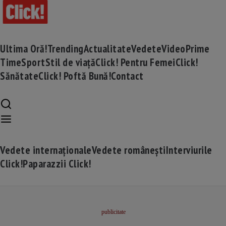
Ultima Oră!
Trending
Actualitate
Vedete
Video
Prime
Time
Sport
Stil de viață
Click! Pentru Femei
Click!
Sănătate
Click! Poftă Bună!
Contact
Vedete internaționale
Vedete românești
Interviurile
Click!
Paparazzii Click!