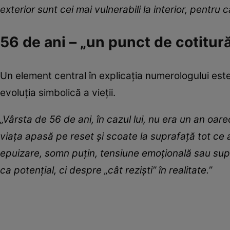
exterior sunt cei mai vulnerabili la interior, pentru 
56 de ani – „un punct de cotitur
Un element central în explicația numerologului est
evoluția simbolică a vieții.
„Vârsta de 56 de ani, în cazul lui, nu era un an oar
viața apasă pe reset și scoate la suprafață tot ce a 
epuizare, somn puțin, tensiune emoțională sau supr
ca potențial, ci despre „cât reziști” în realitate.”