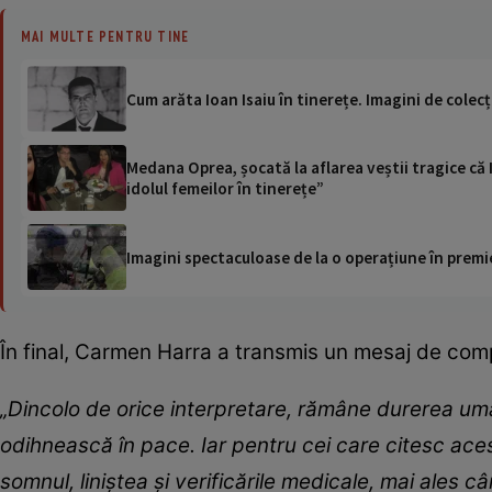
MAI MULTE PENTRU TINE
Cum arăta Ioan Isaiu în tinerețe. Imagini de colecț
Medana Oprea, șocată la aflarea veștii tragice că I
idolul femeilor în tinerețe”
Imagini spectaculoase de la o operațiune în premie
În final, Carmen Harra a transmis un mesaj de compa
„Dincolo de orice interpretare, rămâne durerea uma
odihnească în pace. Iar pentru cei care citesc ace
somnul, liniștea și verificările medicale, mai ales 