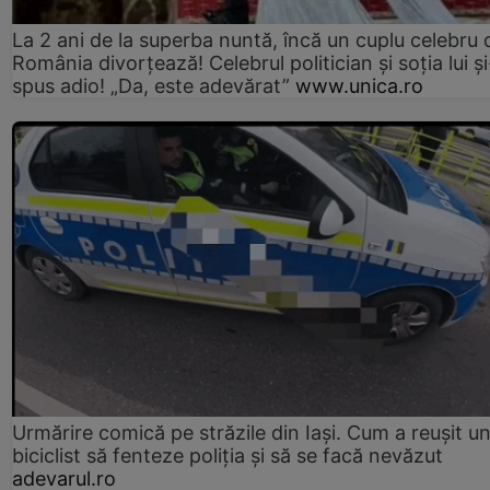
La 2 ani de la superba nuntă, încă un cuplu celebru 
România divorțează! Celebrul politician și soția lui ș
spus adio! „Da, este adevărat”
www.unica.ro
Urmărire comică pe străzile din Iași. Cum a reușit u
biciclist să fenteze poliția și să se facă nevăzut
adevarul.ro