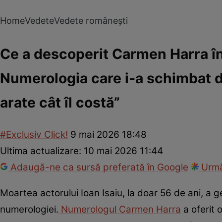
Home
Vedete
Vedete românești
Ce a descoperit Carmen Harra în 
Numerologia care i-a schimbat des
arate cât îl costă”
#Exclusiv Click!
9 mai 2026 18:48
Ultima actualizare:
10 mai 2026 11:44
Adaugă-ne ca sursă preferată în Google
Urmă
Moartea actorului Ioan Isaiu, la doar 56 de ani, a g
numerologiei.
Numerologul Carmen Harra
a oferit 