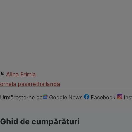
Alina Erimia
ornela pasare
thailanda
Urmărește-ne pe
Google News
Facebook
In
Ghid de cumpărături