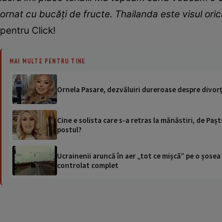
ornat cu bucăți de fructe. Thailanda este visul ori
pentru Click!
MAI MULTE PENTRU TINE
Ornela Pasare, dezvăluiri dureroase despre divorțul
Cine e solista care s-a retras la mănăstiri, de Paș
postul?
Ucrainenii aruncă în aer „tot ce mișcă” pe o șose
controlat complet