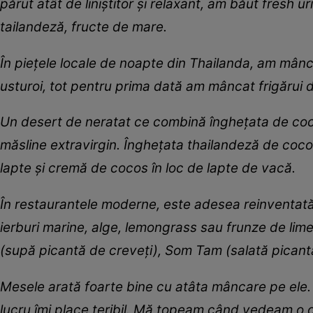
părut atât de liniștitor și relaxant, am băut fresh
tailandeză, fructe de mare.
În piețele locale de noapte din Thailanda, am mânc
usturoi, tot pentru prima dată am mâncat frigărui d
Un desert de neratat ce combină înghețata de coco
măsline extravirgin. Înghețata thailandeză de coco
lapte și cremă de cocos în loc de lapte de vacă.
În restaurantele moderne, este adesea reinventată 
ierburi marine, alge, lemongrass sau frunze de li
(supă picantă de creveți), Som Tam (salată pican
Mesele arată foarte bine cu atâta mâncare pe ele.
lucru îmi place teribil. Mă topeam când vedeam o 