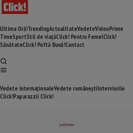
Ultima Oră!
Trending
Actualitate
Vedete
Video
Prime
Time
Sport
Stil de viață
Click! Pentru Femei
Click!
Sănătate
Click! Poftă Bună!
Contact
Vedete internaționale
Vedete românești
Interviurile
Click!
Paparazzii Click!