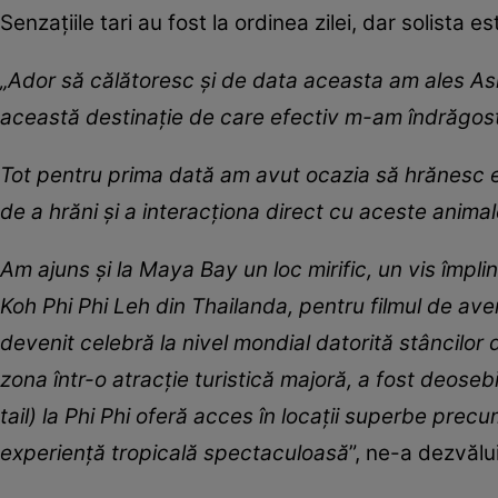
Senzațiile tari au fost la ordinea zilei, dar solista 
„Ador să călătoresc și de data aceasta am ales Asi
această destinație de care efectiv m-am îndrăgostit
Tot pentru prima dată am avut ocazia să hrănesc el
de a hrăni și a interacționa direct cu aceste anima
Am ajuns și la Maya Bay un loc mirific, un vis împlin
Koh Phi Phi Leh din Thailanda, pentru filmul de av
devenit celebră la nivel mondial datorită stâncilor
zona într-o atracție turistică majoră, a fost deosebi
tail) la Phi Phi oferă acces în locații superbe pr
experiență tropicală spectaculoasă
”, ne-a dezvălui