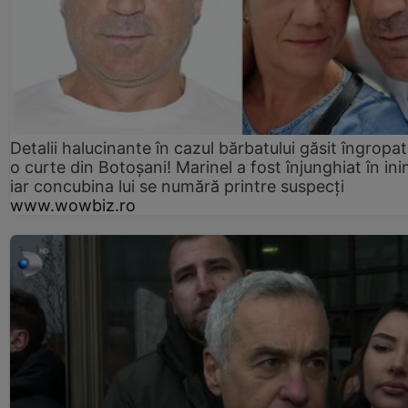
Detalii halucinante în cazul bărbatului găsit îngropat
o curte din Botoșani! Marinel a fost înjunghiat în ini
iar concubina lui se numără printre suspecți
www.wowbiz.ro