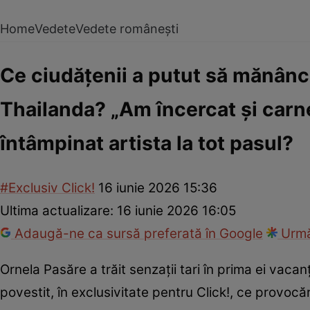
Home
Vedete
Vedete românești
Ce ciudățenii a putut să mănânc
Thailanda? „Am încercat și carne
întâmpinat artista la tot pasul?
#Exclusiv Click!
16 iunie 2026 15:36
Ultima actualizare:
16 iunie 2026 16:05
Adaugă-ne ca sursă preferată în Google
Urmă
Ornela Pasăre a trăit senzații tari în prima ei vac
povestit, în exclusivitate pentru Click!, ce provocăr