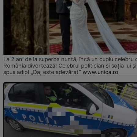
La 2 ani de la superba nuntă, încă un cuplu celebru 
România divorțează! Celebrul politician și soția lui ș
spus adio! „Da, este adevărat”
www.unica.ro