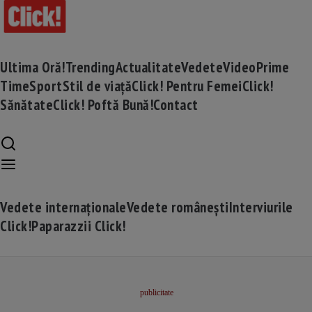
Ultima Oră!
Trending
Actualitate
Vedete
Video
Prime
Time
Sport
Stil de viață
Click! Pentru Femei
Click!
Sănătate
Click! Poftă Bună!
Contact
Vedete internaționale
Vedete românești
Interviurile
Click!
Paparazzii Click!