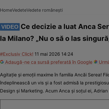
Home
Vedete
Vedete românești
Ce decizie a luat Anca Ser
VIDEO
la Milano? „Nu o să o las singur
#Exclusiv Click!
11 mai 2026 14:24
Adaugă-ne ca sursă preferată în Google
Urmă
Agitație și emoții maxime în familia Ancăi Serea! Fii
îndeplinească un vis și a fost admisă la prestigios
Design și Marketing. Acum Anca și soțul ei, Adrian Sî