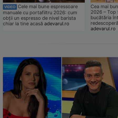
Cele mai bune espressoare
Cea mai bun
VIDEO
2026 – Top 
manuale cu portafiltru 2026: cum
bucătăria înt
obții un espresso de nivel barista
redescoperă 
chiar la tine acasă
adevarul.ro
adevarul.ro