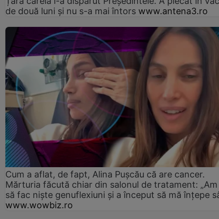
Țara căreia i-a dispărut Președintele. A plecat în va
de două luni și nu s-a mai întors
www.antena3.ro
Cum a aflat, de fapt, Alina Pușcău că are cancer.
Mărturia făcută chiar din salonul de tratament: „Am
să fac niște genuflexiuni și a început să mă înțepe s
www.wowbiz.ro