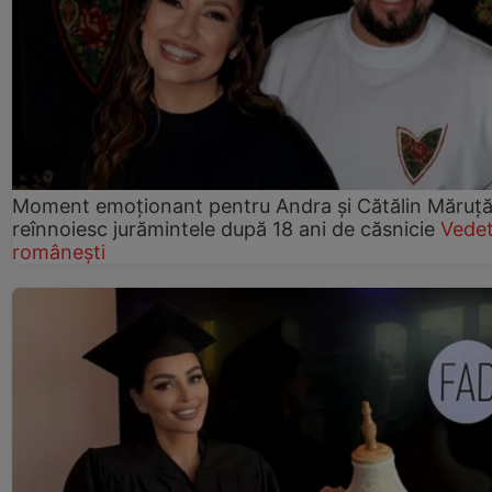
Moment emoționant pentru Andra și Cătălin Măruță!
reînnoiesc jurămintele după 18 ani de căsnicie
Vede
românești