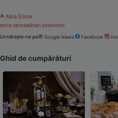
Alina Erimia
anca serea
adrian sina
video
Urmărește-ne pe
Google News
Facebook
In
Ghid de cumpărături