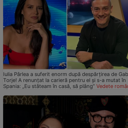
Iulia Pârlea a suferit enorm după despărțirea de Gab
Torje! A renunțat la carieră pentru el și s-a mutat în
Spania: „Eu stăteam în casă, să plâng”
Vedete româ