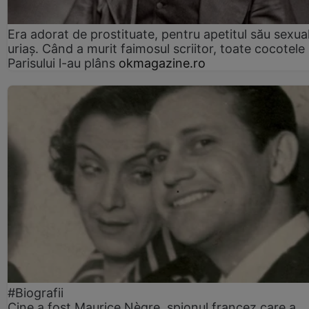
Era adorat de prostituate, pentru apetitul său sexua
uriaș. Când a murit faimosul scriitor, toate cocotele
Parisului l-au plâns
okmagazine.ro
#Biografii
Cine a fost Maurice Nègre, spionul francez care a