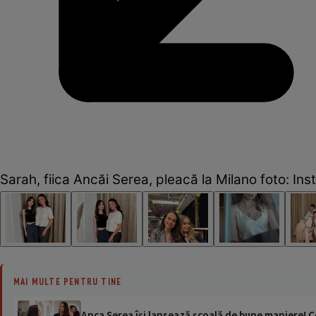
Sarah, fiica Ancăi Serea, pleacă la Milano foto: In
MAI MULTE PENTRU TINE
Anca Serea își lansează școală de bune maniere! Ce 