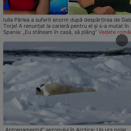
Iulia Pârlea a suferit enorm după despărțirea de Gab
Torje! A renunțat la carieră pentru el și s-a mutat în
Spania: „Eu stăteam în casă, să plâng”
Vedete româ
„Antrenamentul” sezonului în Arctica: Un urs polar