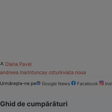
Diana Pavel
andreea marin
tuncay ozturk
viata noua
Urmărește-ne pe
Google News
Facebook
In
Ghid de cumpărături