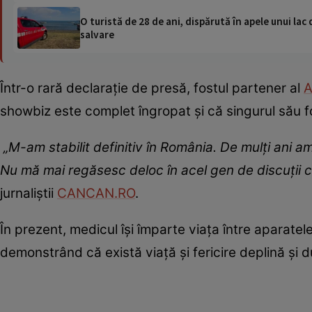
O turistă de 28 de ani, dispărută în apele unui lac 
salvare
Într-o rară declarație de presă, fostul partener al
A
showbiz este complet îngropat și că singurul său f
„M-am stabilit definitiv în România. De mulți ani 
Nu mă mai regăsesc deloc în acel gen de discuții 
jurnaliștii
CANCAN.RO
.
În prezent, medicul își împarte viața între aparatele
demonstrând că există viață și fericire deplină și 