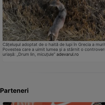
Cățelușul adoptat de o haită de lupi în Grecia a muri
Povestea care a uimit lumea și a stârnit o controver
uriașă: „Drum lin, micuțule”
adevarul.ro
Parteneri