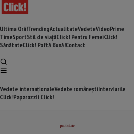
Ultima Oră!
Trending
Actualitate
Vedete
Video
Prime
Time
Sport
Stil de viață
Click! Pentru Femei
Click!
Sănătate
Click! Poftă Bună!
Contact
Vedete internaționale
Vedete românești
Interviurile
Click!
Paparazzii Click!