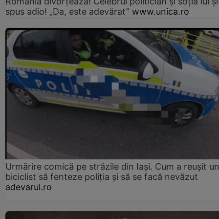
România divorțează! Celebrul politician și soția lui ș
spus adio! „Da, este adevărat”
www.unica.ro
Urmărire comică pe străzile din Iași. Cum a reușit u
biciclist să fenteze poliția și să se facă nevăzut
adevarul.ro