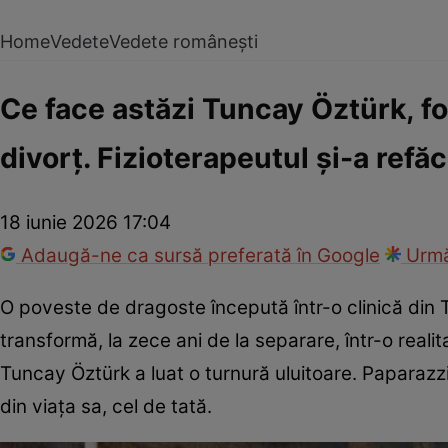
Home
Vedete
Vedete românești
Ce face astăzi Tuncay Öztürk, fos
divorț. Fizioterapeutul și-a refăcu
18 iunie 2026 17:04
Adaugă-ne ca sursă preferată în Google
Urmă
O poveste de dragoste începută într-o clinică din Tu
transformă, la zece ani de la separare, într-o realit
Tuncay Öztürk a luat o turnură uluitoare. Paparazzii
din viața sa, cel de tată.