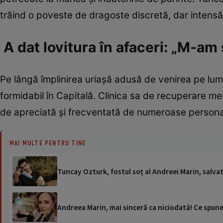
trăind o poveste de dragoste discretă, dar intensă
A dat lovitura în afaceri: „M-am 
Pe lângă împlinirea uriașă adusă de venirea pe lum
formidabil în Capitală. Clinica sa de recuperare me
de apreciată și frecventată de numeroase personal
MAI MULTE PENTRU TINE
Tuncay Ozturk, fostul soț al Andreei Marin, salva
Andreea Marin, mai sinceră ca niciodată! Ce spune