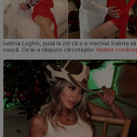
Iustina Loghin, pusă la zid că s-a machiat înainte să
nască. Ce le-a răspuns cârcotașilor
Vedete româneș