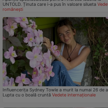
UNTOLD. Ținuta care i-a pus în valoare silueta
Vede
românești
Influencerița Sydney Towle a murit la numai 26 de a
Lupta cu o boală cruntă
Vedete internaționale