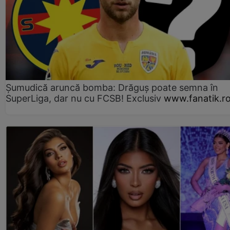
Șumudică aruncă bomba: Drăguș poate semna în
SuperLiga, dar nu cu FCSB! Exclusiv
www.fanatik.r