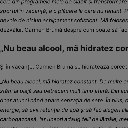
cele din programele mele de slăbit și transformar
sportul în vacanță, e o plăcere la care nu renunț. P
nevoie de niciun echipament sofisticat. Mă folos
dezvăluit Carmen Brumă despre cum poate să facă 
„Nu beau alcool, mă hidratez co
Și în vacanțe, Carmen Brumă se hidratează corect 
„
Nu beau alcool, mă hidratez constant. De multe o
stăm la plajă sau petrecem mult timp afară. Din ace
doar atunci când apare senzația de sete.
În plus,
energie, să evit retenția de apă și să fac alegeri a
carbogazoasă, iar uneori adaug felii de lămâie, me