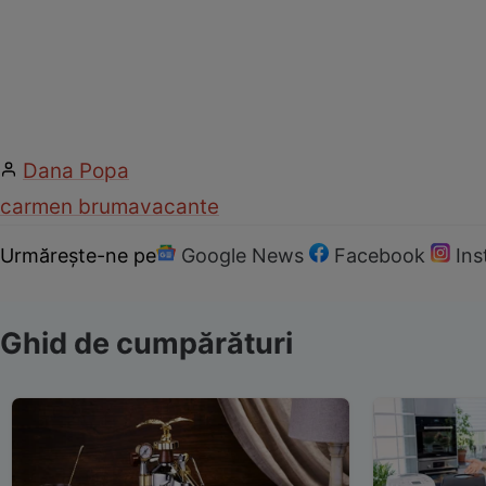
Dana Popa
carmen bruma
vacante
Urmărește-ne pe
Google News
Facebook
In
Ghid de cumpărături