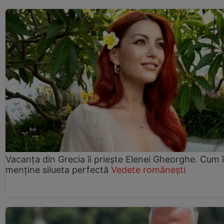
Vacanța din Grecia îi priește Elenei Gheorghe. Cum î
menține silueta perfectă
Vedete românești