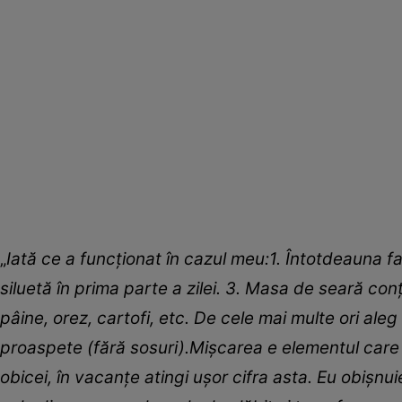
„
Iată ce a funcționat în cazul meu:1.
Întotdeauna fa
siluetă în prima parte a zilei.
3. M
asa de seară conț
pâine, orez, cartofi, etc.
De cele mai multe ori aleg
proaspete (fără sosuri).Mișcarea e elementul care f
obicei, în vacanțe atingi ușor cifra asta. Eu obișn