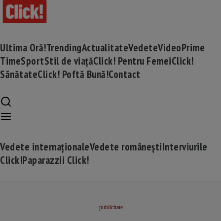
Ultima Oră!
Trending
Actualitate
Vedete
Video
Prime
Time
Sport
Stil de viață
Click! Pentru Femei
Click!
Sănătate
Click! Poftă Bună!
Contact
Vedete internaționale
Vedete românești
Interviurile
Click!
Paparazzii Click!