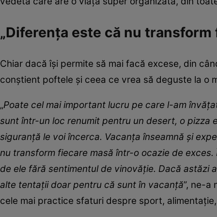
vedeta care are o viață super organizată, din toat
„Diferența este că nu transform 
Chiar dacă își permite să mai facă excese, din cân
conștient poftele și ceea ce vrea să deguste la o 
„
Poate cel mai important lucru pe care l-am învățat
sunt într-un loc renumit pentru un de
s
ert, o pizza 
siguranță le voi încerca. Vacanța înseamnă și exper
nu transform fiecare masă într-o ocazie de exces. 
de ele fără sentimentul de vinovăție. Dacă astăzi
alte tentații doar pentru că sunt în vacanță
”, ne-a
cele mai practice sfaturi despre sport, alimentație,