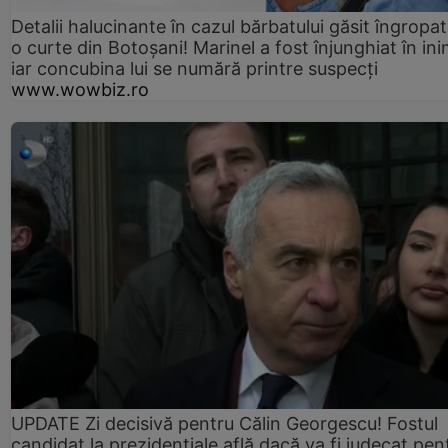
Detalii halucinante în cazul bărbatului găsit îngropat
o curte din Botoșani! Marinel a fost înjunghiat în ini
iar concubina lui se numără printre suspecți
www.wowbiz.ro
UPDATE Zi decisivă pentru Călin Georgescu! Fostul
candidat la prezidențiale află dacă va fi judecat pen