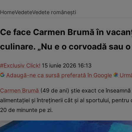
Home
Vedete
Vedete românești
Ce face Carmen Brumă în vacanță
culinare. „Nu e o corvoadă sau 
#Exclusiv Click!
15 iunie 2026 16:13
Adaugă-ne ca sursă preferată în Google
Urmă
Carmen Brumă
(49 de ani) știe exact ce înseamnă
alimentației și întreținerii cât și al sportului, pent
20 de minunte pe zi.