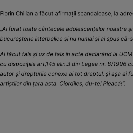
Florin Chilian a făcut afirmații scandaloase, la adre
„Ai furat toate cântecele adolescențelor noastre și 
bucureștene interbelice și nu numai și ai spus că-s 
Ai făcut fals și uz de fals în acte declarând la UC
cu dispozițiile art,145 alin.3 din Legea nr. 8/1996 c
autor și drepturile conexe ai tot dreptul, și așa ai fu
artiștilor din țara asta. Ciordiles, du-te! Pleacă!”.