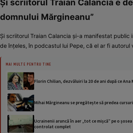
Și scriitorul Traian Calancia e d
domnului Mărgineanu”
Și scriitorul Traian Calancia și-a manifestat public
de înțeles, în podcastul lui Pepe, că el ar fi autorul
MAI MULTE PENTRU TINE
Florin Chilian, dezvăluiri la 20 de ani după ce Ana
Mihai Mărgineanu se pregătește să predea cursuri 
Ucrainenii aruncă în aer „tot ce mișcă” pe o șose
controlat complet