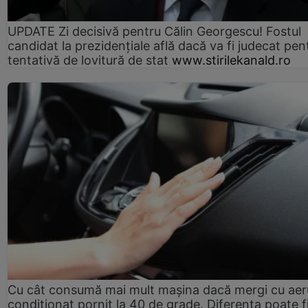
UPDATE Zi decisivă pentru Călin Georgescu! Fostul
candidat la prezidențiale află dacă va fi judecat pen
tentativă de lovitură de stat
www.stirilekanald.ro
Cu cât consumă mai mult mașina dacă mergi cu aer
condiționat pornit la 40 de grade. Diferența poate f