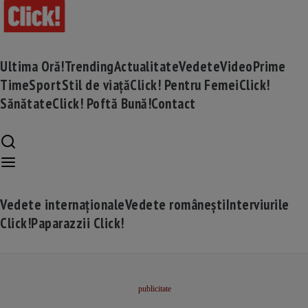
Ultima Oră!
Trending
Actualitate
Vedete
Video
Prime
Time
Sport
Stil de viață
Click! Pentru Femei
Click!
Sănătate
Click! Poftă Bună!
Contact
Vedete internaționale
Vedete românești
Interviurile
Click!
Paparazzii Click!