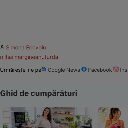
Simona Ecovoiu
mihai margineanu
turda
Urmărește-ne pe
Google News
Facebook
In
Ghid de cumpărături