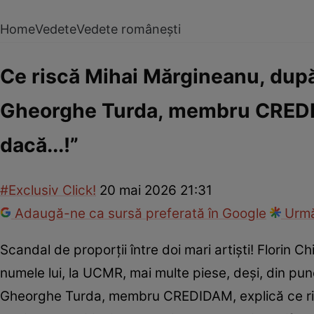
Home
Vedete
Vedete românești
Ce riscă Mihai Mărgineanu, după 
Gheorghe Turda, membru CREDIDA
dacă...!”
#Exclusiv Click!
20 mai 2026 21:31
Adaugă-ne ca sursă preferată în Google
Urmă
Scandal de proporții între doi mari artiști! Florin Ch
numele lui, la UCMR, mai multe piese, deși, din punct
Gheorghe Turda, membru CREDIDAM, explică ce riscă