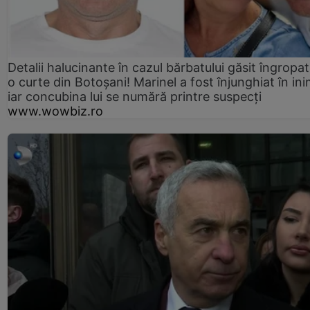
Detalii halucinante în cazul bărbatului găsit îngropat
o curte din Botoșani! Marinel a fost înjunghiat în ini
iar concubina lui se numără printre suspecți
www.wowbiz.ro