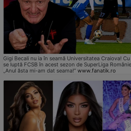
Gigi Becali nu ia în seamă Universitatea Craiova! Cu
se luptă FCSB în acest sezon de SuperLiga Românie
„Anul ăsta mi-am dat seama!”
www.fanatik.ro