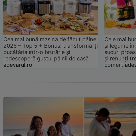
Cea mai bună mașină de făcut pâine
Cele mai bu
2026 – Top 5 + Bonus: transformă-ți
și legume în
bucătăria într-o brutărie și
sucuri proas
redescoperă gustul pâinii de casă
și renunți tr
adevarul.ro
comerț
adev