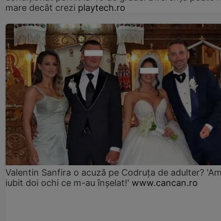
mare decât crezi
playtech.ro
Valentin Sanfira o acuză pe Codruța de adulter? 'A
iubit doi ochi ce m-au înșelat!'
www.cancan.ro