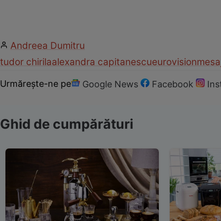
Andreea Dumitru
tudor chirila
alexandra capitanescu
eurovision
mesa
Urmărește-ne pe
Google News
Facebook
In
Ghid de cumpărături