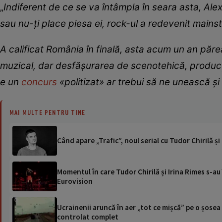
„
Indiferent de ce se va întâmpla în seara asta, Ale
sau nu-ți place piesa ei, rock-ul a redevenit mains
A calificat România în finală, asta acum un an păre
muzical, dar desfășurarea de scenotehică, producți
e un
concurs
«politizat
» ar trebui să ne unească și
MAI MULTE PENTRU TINE
Când apare „Trafic”, noul serial cu Tudor Chirilă ș
Momentul în care Tudor Chirilă și Irina Rimes s-a
Eurovision
Ucrainenii aruncă în aer „tot ce mișcă” pe o șose
controlat complet