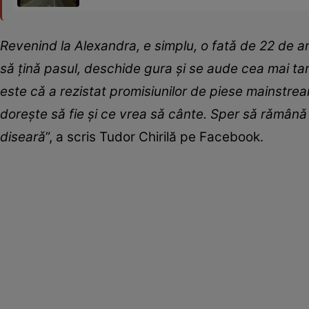
Revenind la Alexandra, e simplu, o fatǎ de 22 de a
sǎ ținǎ pasul, deschide gura şi se aude cea mai tar
este cǎ a rezistat promisiunilor de piese mainstream 
doreşte sǎ fie şi ce vrea sǎ cânte. Sper sǎ rǎmânǎ l
disearǎ
”, a scris Tudor Chirilă pe Facebook.