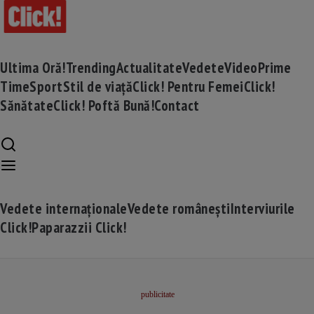
Ultima Oră!
Trending
Actualitate
Vedete
Video
Prime
Time
Sport
Stil de viață
Click! Pentru Femei
Click!
Sănătate
Click! Poftă Bună!
Contact
Vedete internaționale
Vedete românești
Interviurile
Click!
Paparazzii Click!