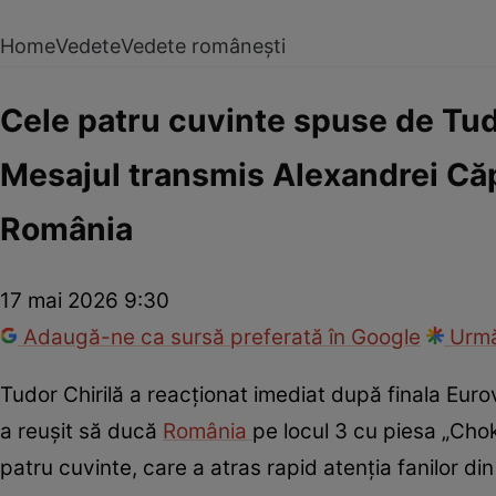
Home
Vedete
Vedete românești
Cele patru cuvinte spuse de Tud
Mesajul transmis Alexandrei Căp
România
17 mai 2026 9:30
Adaugă-ne ca sursă preferată în Google
Urmă
Tudor Chirilă a reacționat imediat după finala Eu
a reușit să ducă
România
pe locul 3 cu piesa „Chok
patru cuvinte, care a atras rapid atenția fanilor din