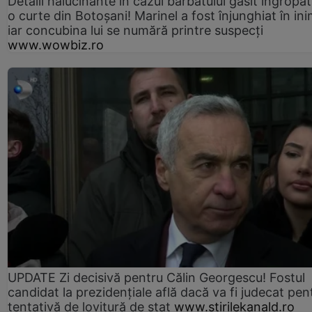
Detalii halucinante în cazul bărbatului găsit îngropat
o curte din Botoșani! Marinel a fost înjunghiat în ini
iar concubina lui se numără printre suspecți
www.wowbiz.ro
UPDATE Zi decisivă pentru Călin Georgescu! Fostul
candidat la prezidențiale află dacă va fi judecat pen
tentativă de lovitură de stat
www.stirilekanald.ro