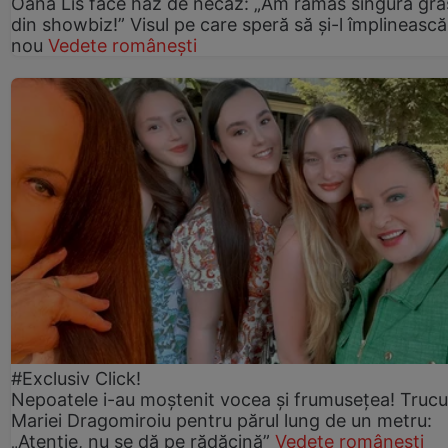
Oana Lis face haz de necaz: „Am rămas singura gra
din showbiz!” Visul pe care speră să și-l împlinească
nou
Vedete românești
#Exclusiv Click!
Nepoatele i-au moștenit vocea și frumusețea! Trucu
Mariei Dragomiroiu pentru părul lung de un metru:
„Atenție, nu se dă pe rădăcină”
Vedete românești