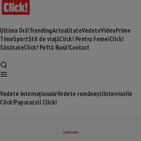
Ultima Oră!
Trending
Actualitate
Vedete
Video
Prime
Time
Sport
Stil de viață
Click! Pentru Femei
Click!
Sănătate
Click! Poftă Bună!
Contact
Vedete internaționale
Vedete românești
Interviurile
Click!
Paparazzii Click!