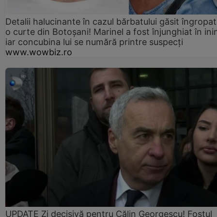
Detalii halucinante în cazul bărbatului găsit îngropat
o curte din Botoșani! Marinel a fost înjunghiat în ini
iar concubina lui se numără printre suspecți
www.wowbiz.ro
UPDATE Zi decisivă pentru Călin Georgescu! Fostul