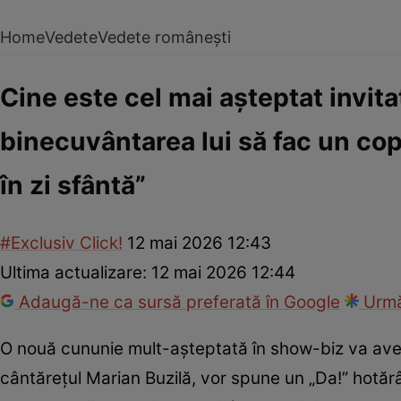
Home
Vedete
Vedete românești
Cine este cel mai așteptat invit
binecuvântarea lui să fac un cop
în zi sfântă”
#Exclusiv Click!
12 mai 2026 12:43
Ultima actualizare:
12 mai 2026 12:44
Adaugă-ne ca sursă preferată în Google
Urmă
O nouă cununie mult-așteptată în show-biz va avea 
cântărețul Marian Buzilă, vor spune un „Da!” hotărât 