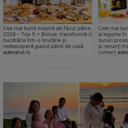
Cea mai bună mașină de făcut pâine
Cele mai bu
2026 – Top 5 + Bonus: transformă-ți
și legume în
bucătăria într-o brutărie și
sucuri proas
redescoperă gustul pâinii de casă
și renunți tr
adevarul.ro
comerț
adev