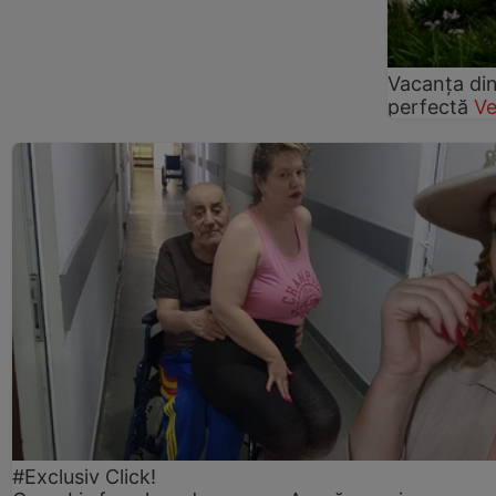
Vacanța din
perfectă
Ve
#Exclusiv Click!