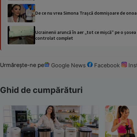
De ce nu vrea Simona Trașcă domnișoare de onoare
Ucrainenii aruncă în aer „tot ce mișcă” pe o șose
controlat complet
Urmărește-ne pe
Google News
Facebook
In
Ghid de cumpărături