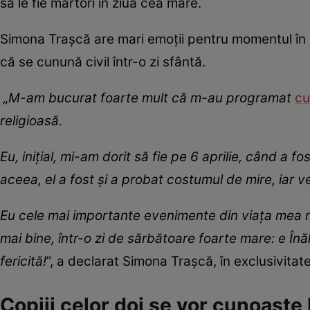
să le fie martori în ziua cea mare.
Simona Trașcă are mari emoții pentru momentul în c
că se cunună civil într-o zi sfântă.
„M-am bucurat foarte mult că m-au programat
cu
religioasă.
Eu, inițial, mi-am dorit să fie pe 6 aprilie, când a 
aceea, el a fost și a probat costumul de mire, iar v
Eu cele mai importante evenimente din viața mea mi 
mai bine, într-o zi de sărbătoare foarte mare: e Înă
fericită!
”, a declarat Simona Trașcă, în exclusivitat
Copiii celor doi se vor cunoaște 