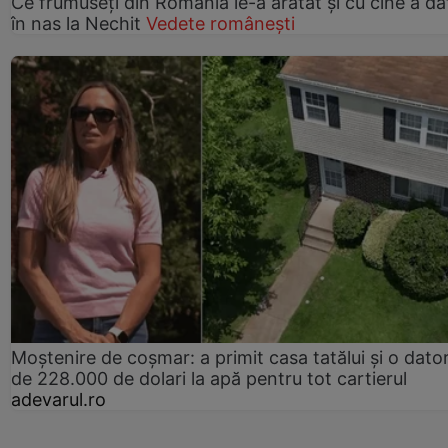
Ce frumuseți din România le-a arătat și cu cine a da
în nas la Nechit
Vedete românești
Moștenire de coșmar: a primit casa tatălui și o dator
de 228.000 de dolari la apă pentru tot cartierul
adevarul.ro