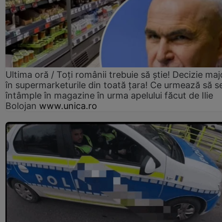
Ultima oră / Toți românii trebuie să știe! Decizie maj
în supermarketurile din toată țara! Ce urmează să s
întâmple în magazine în urma apelului făcut de Ilie
Bolojan
www.unica.ro