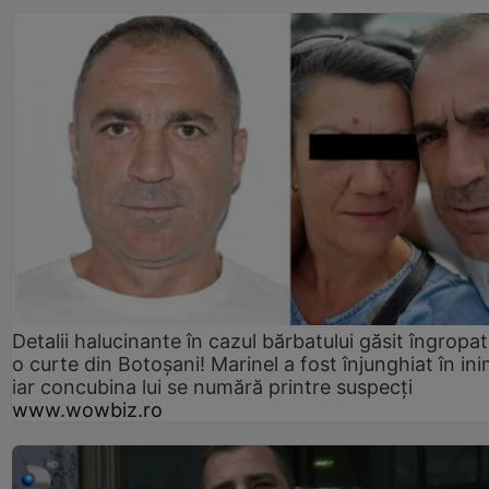
Detalii halucinante în cazul bărbatului găsit îngropat
o curte din Botoșani! Marinel a fost înjunghiat în ini
iar concubina lui se numără printre suspecți
www.wowbiz.ro