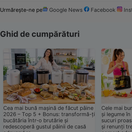
Urmărește-ne pe
Google News
Facebook
In
Ghid de cumpărături
Cea mai bună mașină de făcut pâine
Cele mai bu
2026 – Top 5 + Bonus: transformă-ți
și legume în
bucătăria într-o brutărie și
sucuri proas
redescoperă gustul pâinii de casă
și renunți tr