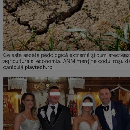
Ce este seceta pedologică extremă și cum afectea
agricultura și economia. ANM menține codul roșu d
caniculă
playtech.ro