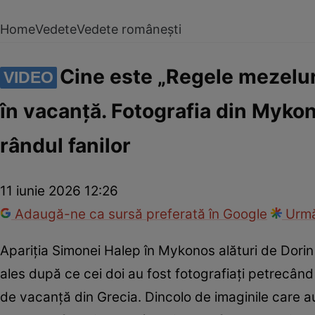
Home
Vedete
Vedete românești
Cine este „Regele mezelur
VIDEO
în vacanță. Fotografia din Mykono
rândul fanilor
11 iunie 2026 12:26
Adaugă-ne ca sursă preferată în Google
Urmă
Apariția Simonei Halep în Mykonos alături de Dorin 
ales după ce cei doi au fost fotografiați petrecând
de vacanță din Grecia. Dincolo de imaginile care au 