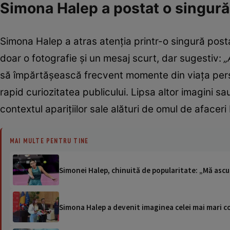
Simona Halep a postat o singură 
Simona Halep a atras atenția printr-o singură pos
doar o fotografie și un mesaj scurt, dar sugestiv:
„
să împărtășească frecvent momente din viața person
rapid curiozitatea publicului. Lipsa altor imagini sau 
contextul aparițiilor sale alături de omul de afaceri
MAI MULTE PENTRU TINE
Simonei Halep, chinuită de popularitate: „Mă asc
Simona Halep a devenit imaginea celei mai mari c