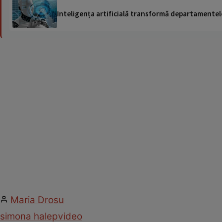
Inteligența artificială transformă departamentele
Maria Drosu
simona halep
video