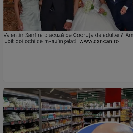
Valentin Sanfira o acuză pe Codruța de adulter? 'A
iubit doi ochi ce m-au înșelat!'
www.cancan.ro