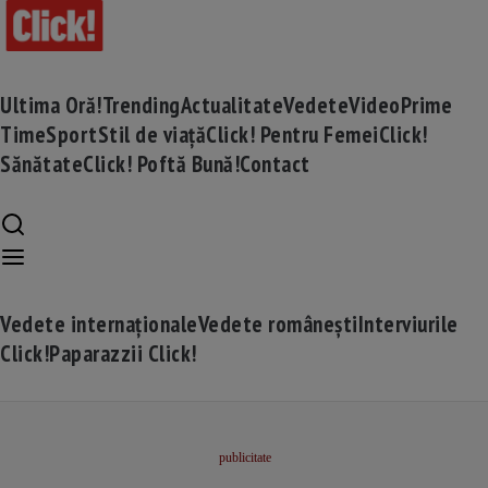
Ultima Oră!
Trending
Actualitate
Vedete
Video
Prime
Time
Sport
Stil de viață
Click! Pentru Femei
Click!
Sănătate
Click! Poftă Bună!
Contact
Vedete internaționale
Vedete românești
Interviurile
Click!
Paparazzii Click!