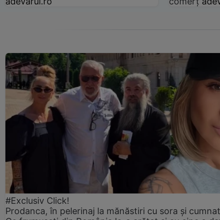
adevarul.ro
comerț
adev
#Exclusiv Click!
Prodanca, în pelerinaj la mănăstiri cu sora și cumnat