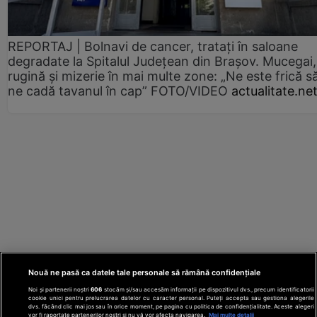
REPORTAJ | Bolnavi de cancer, tratați în saloane
degradate la Spitalul Județean din Brașov. Mucegai,
rugină și mizerie în mai multe zone: „Ne este frică s
ne cadă tavanul în cap” FOTO/VIDEO
actualitate.ne
Nouă ne pasă ca datele tale personale să rămână confidențiale
Noi și partenerii noștri
606
stocăm și/sau accesăm informații pe dispozitivul dvs., precum identificatorii
cookie unici pentru prelucrarea datelor cu caracter personal. Puteți accepta sau gestiona alegerile
dvs. făcând clic mai jos sau în orice moment, pe pagina cu politica de confidențialitate. Aceste alegeri
vor fi raportate partenerilor noștri și nu vă vor afecta navigarea.
Mai multe detalii