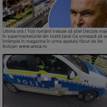
Ultima oră / Toți românii trebuie să știe! Decizie maj
în supermarketurile din toată țara! Ce urmează să s
întâmple în magazine în urma apelului făcut de Ilie
Bolojan
www.unica.ro