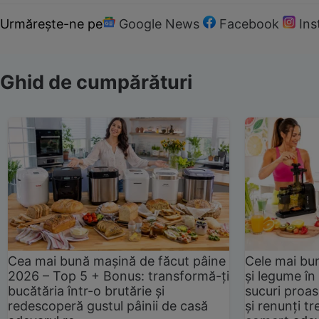
Urmărește-ne pe
Google News
Facebook
In
Ghid de cumpărături
Cea mai bună mașină de făcut pâine
Cele mai bu
2026 – Top 5 + Bonus: transformă-ți
și legume în
bucătăria într-o brutărie și
sucuri proas
redescoperă gustul pâinii de casă
și renunți tr