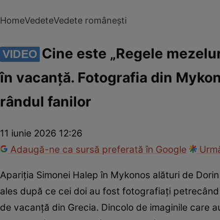
Home
Vedete
Vedete românești
Cine este „Regele mezelur
VIDEO
în vacanță. Fotografia din Mykono
rândul fanilor
11 iunie 2026 12:26
Adaugă-ne ca sursă preferată în Google
Urmă
Apariția Simonei Halep în Mykonos alături de Dorin 
ales după ce cei doi au fost fotografiați petrecând
de vacanță din Grecia. Dincolo de imaginile care au 