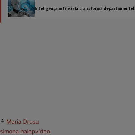
Inteligența artificială transformă departamentele
Maria Drosu
simona halep
video