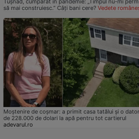
Tușnad, cumpărat în pandemie: „Timpul nu-mi perm
să mai construiesc.” Câți bani cere?
Vedete româneș
Moștenire de coșmar: a primit casa tatălui și o dator
de 228.000 de dolari la apă pentru tot cartierul
adevarul.ro