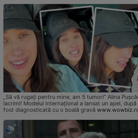
„Să vă rugați pentru mine, am 5 tumori” Alina Pușcău
lacrimi! Modelul internațional a lansat un apel, după
fost diagnosticată cu o boală gravă
www.wowbiz.r