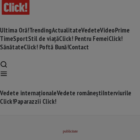
Ultima Oră!
Trending
Actualitate
Vedete
Video
Prime
Time
Sport
Stil de viață
Click! Pentru Femei
Click!
Sănătate
Click! Poftă Bună!
Contact
Vedete internaționale
Vedete românești
Interviurile
Click!
Paparazzii Click!