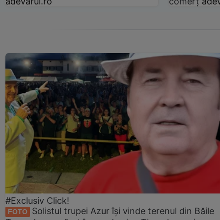
adevarul.ro
comerț
adev
#Exclusiv Click!
Solistul trupei Azur își vinde terenul din Băile
FOTO