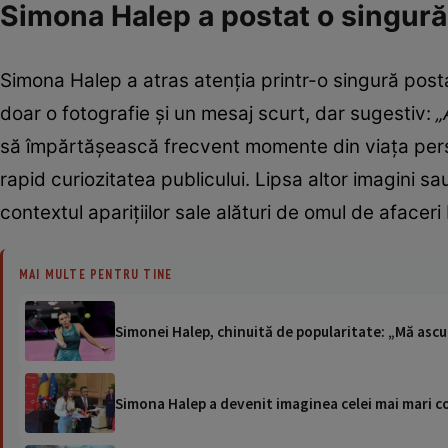
Simona Halep a postat o singură 
Simona Halep a atras atenția printr-o singură pos
doar o fotografie și un mesaj scurt, dar sugestiv:
„
să împărtășească frecvent momente din viața person
rapid curiozitatea publicului. Lipsa altor imagini sau 
contextul aparițiilor sale alături de omul de afaceri
MAI MULTE PENTRU TINE
Simonei Halep, chinuită de popularitate: „Mă asc
Simona Halep a devenit imaginea celei mai mari c