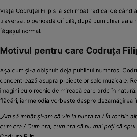
Viața Codruței Filip s-a schimbat radical de când 
traversat o perioadă dificilă, după cum chiar ea a m
făgașul normal.
Motivul pentru care Codruța Fili
Așa cum și-a obișnuit deja publicul numeros, Codruța
concentrează asupra proiectelor sale muzicale. Rece
imagini cu o rochie de mireasă care arde în natură
flăcări, iar melodia vorbește despre dezamăgirea î
„Am să îmbăt și-am să vin la nunta ta / În rochie al
cum era / Cum era, cum era să nu mai poți să spui
Codruța Filip.