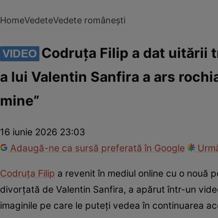
Home
Vedete
Vedete românești
Codruța Filip a dat uitării
VIDEO
a lui Valentin Sanfira a ars roc
mine”
16 iunie 2026 23:03
Adaugă-ne ca sursă preferată în Google
Urmă
Codruța Filip
a revenit în mediul online cu o nouă p
divorțată de Valentin Sanfira, a apărut într-un vide
imaginile pe care le puteți vedea în continuarea aces