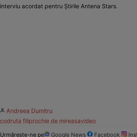
interviu acordat pentru Știrile Antena Stars.
Andreea Dumitru
codruta filip
rochie de mireasa
video
Urmărește-ne pe
Google News
Facebook
In