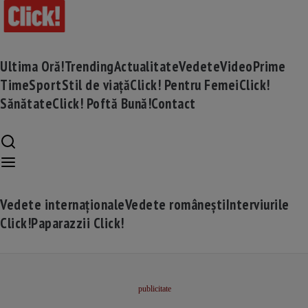
Ultima Oră!
Trending
Actualitate
Vedete
Video
Prime
Time
Sport
Stil de viață
Click! Pentru Femei
Click!
Sănătate
Click! Poftă Bună!
Contact
Vedete internaționale
Vedete românești
Interviurile
Click!
Paparazzii Click!