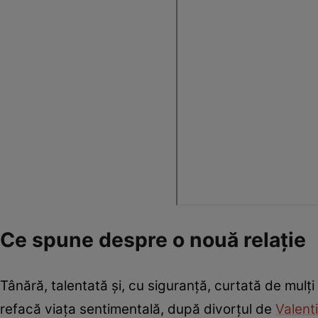
Ce spune despre o nouă relație
Tânără, talentată și, cu siguranță, curtată de mulț
refacă viața sentimentală, după divorțul de
Valent