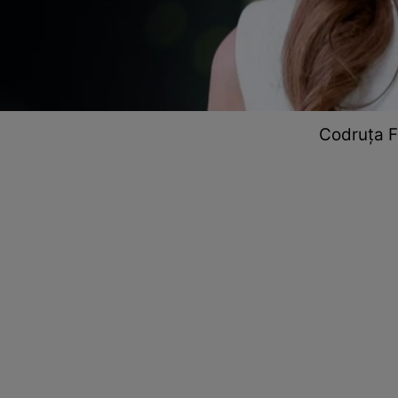
Codruța Fi