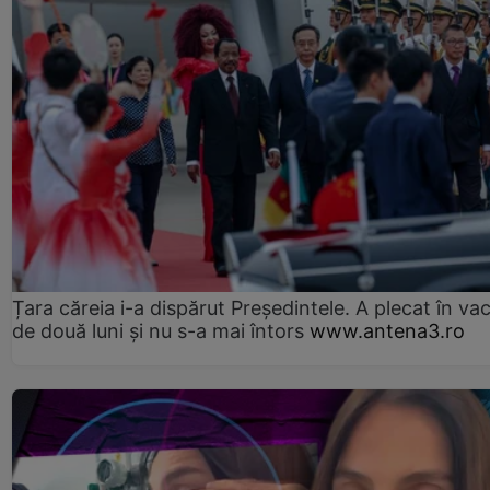
Țara căreia i-a dispărut Președintele. A plecat în va
de două luni și nu s-a mai întors
www.antena3.ro