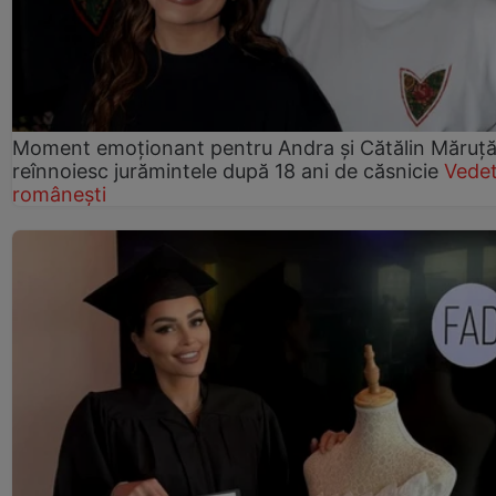
Moment emoționant pentru Andra și Cătălin Măruță!
reînnoiesc jurămintele după 18 ani de căsnicie
Vede
românești