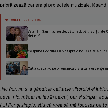
prioritizează cariera și proiectele muzicale, lăsâ
MAI MULTE PENTRU TINE
Valentin Sanfira, noi dezvăluiri după divorțul de Co
definit”
Ce spune Codruța Filip despre o nouă relație după 
Cât a costat-o pe o româncă o vizită la urgențe în
„Nu (n.r. nu s-a gândit la calitățile viitorului ei iubi
ceva, nici măcar nu iau în calcul, pur și simplu, 
(...) Pur și simplu, știu că vrea să mă focusez pe 