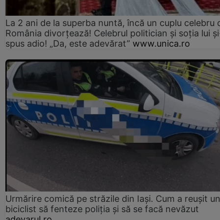
La 2 ani de la superba nuntă, încă un cuplu celebru 
România divorțează! Celebrul politician și soția lui ș
spus adio! „Da, este adevărat”
www.unica.ro
Urmărire comică pe străzile din Iași. Cum a reușit u
biciclist să fenteze poliția și să se facă nevăzut
adevarul.ro