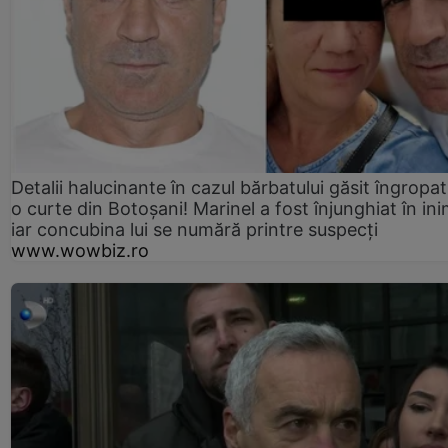
Detalii halucinante în cazul bărbatului găsit îngropat
o curte din Botoșani! Marinel a fost înjunghiat în ini
iar concubina lui se numără printre suspecți
www.wowbiz.ro