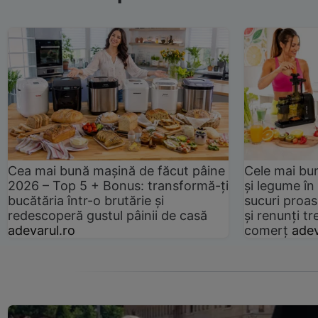
Cea mai bună mașină de făcut pâine
Cele mai bu
2026 – Top 5 + Bonus: transformă-ți
și legume în
bucătăria într-o brutărie și
sucuri proas
redescoperă gustul pâinii de casă
și renunți tr
adevarul.ro
comerț
adev