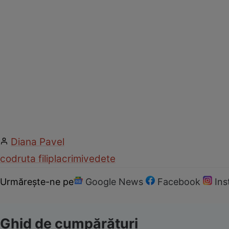
Diana Pavel
codruta filip
lacrimi
vedete
Urmărește-ne pe
Google News
Facebook
In
Ghid de cumpărături