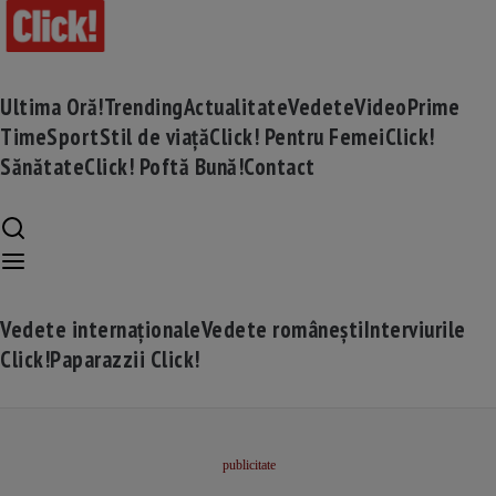
Ultima Oră!
Trending
Actualitate
Vedete
Video
Prime
Time
Sport
Stil de viață
Click! Pentru Femei
Click!
Sănătate
Click! Poftă Bună!
Contact
Vedete internaționale
Vedete românești
Interviurile
Click!
Paparazzii Click!