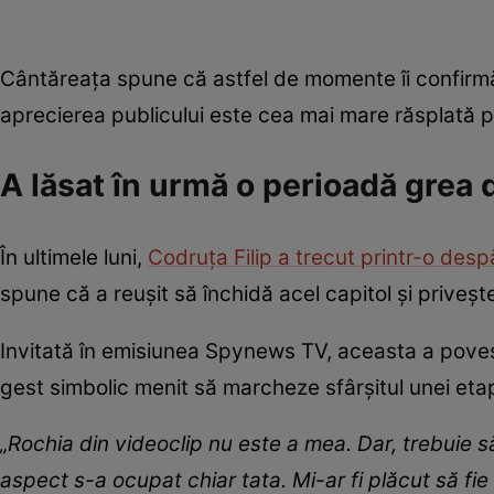
Cântăreața spune că astfel de momente îi confirmă
aprecierea publicului este cea mai mare răsplată p
A lăsat în urmă o perioadă grea d
În ultimele luni,
Codruța Filip a trecut printr-o desp
spune că a reușit să închidă acel capitol și priveș
Invitată în emisiunea Spynews TV, aceasta a povesti
gest simbolic menit să marcheze sfârșitul unei etap
„Rochia din videoclip nu este a mea. Dar, trebuie 
aspect s-a ocupat chiar tata. Mi-ar fi plăcut să fi