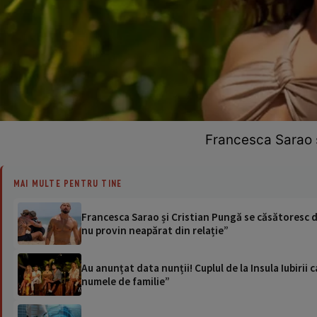
Francesca Sarao ș
MAI MULTE PENTRU TINE
Francesca Sarao și Cristian Pungă se căsătoresc du
nu provin neapărat din relație”
Au anunțat data nunții! Cuplul de la Insula Iubiri
numele de familie”