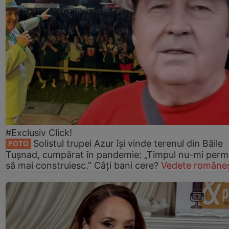
#Exclusiv Click!
Solistul trupei Azur își vinde terenul din Băile
FOTO
Tușnad, cumpărat în pandemie: „Timpul nu-mi perm
să mai construiesc.” Câți bani cere?
Vedete româneș