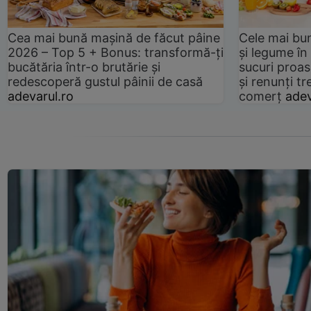
Cea mai bună mașină de făcut pâine
Cele mai bu
2026 – Top 5 + Bonus: transformă-ți
și legume în
bucătăria într-o brutărie și
sucuri proas
redescoperă gustul pâinii de casă
și renunți tr
adevarul.ro
comerț
adev