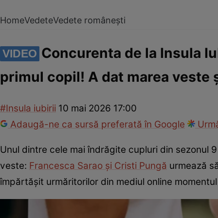
Home
Vedete
Vedete românești
Concurenta de la Insula Iu
VIDEO
primul copil! A dat marea veste 
#Insula iubirii
10 mai 2026 17:00
Adaugă-ne ca sursă preferată în Google
Urmă
Unul dintre cele mai îndrăgite cupluri din sezonul 9 
veste:
Francesca Sarao și Cristi Pungă
urmează să 
împărtășit urmăritorilor din mediul online momentul