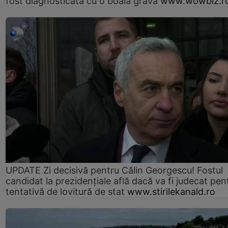
fost diagnosticată cu o boală gravă
www.wowbiz.r
UPDATE Zi decisivă pentru Călin Georgescu! Fostul
candidat la prezidențiale află dacă va fi judecat pen
tentativă de lovitură de stat
www.stirilekanald.ro