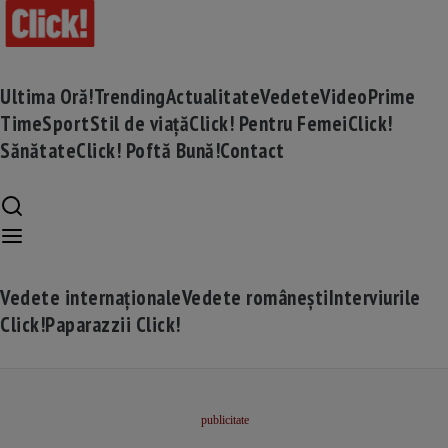
Ultima Oră!
Trending
Actualitate
Vedete
Video
Prime
Time
Sport
Stil de viață
Click! Pentru Femei
Click!
Sănătate
Click! Poftă Bună!
Contact
Vedete internaționale
Vedete românești
Interviurile
Click!
Paparazzii Click!