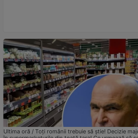
Ultima oră / Toți românii trebuie să știe! Decizie maj
în supermarketurile din toată țara! Ce urmează să s