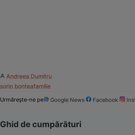
Andreea Dumitru
sorin bontea
familie
Urmărește-ne pe
Google News
Facebook
In
Ghid de cumpărături