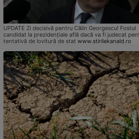
UPDATE Zi decisivă pentru Călin Georgescu! Fostul
candidat la prezidențiale află dacă va fi judecat pen
tentativă de lovitură de stat
www.stirilekanald.ro