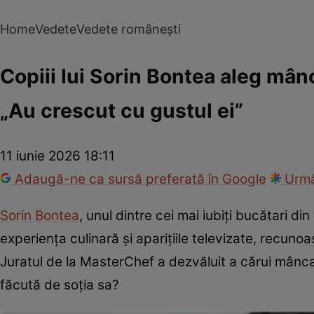
Home
Vedete
Vedete românești
Copiii lui Sorin Bontea aleg mân
„Au crescut cu gustul ei”
11 iunie 2026 18:11
Adaugă-ne ca sursă preferată în Google
Urmă
Sorin Bontea
, unul dintre cei mai iubiți bucătari 
experiența culinară și aparițiile televizate, recunoa
Juratul de la MasterChef a dezvăluit a cărui mâncar
făcută de soția sa?