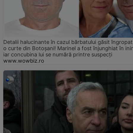
Detalii halucinante în cazul bărbatului găsit îngropat
o curte din Botoșani! Marinel a fost înjunghiat în ini
iar concubina lui se numără printre suspecți
www.wowbiz.ro