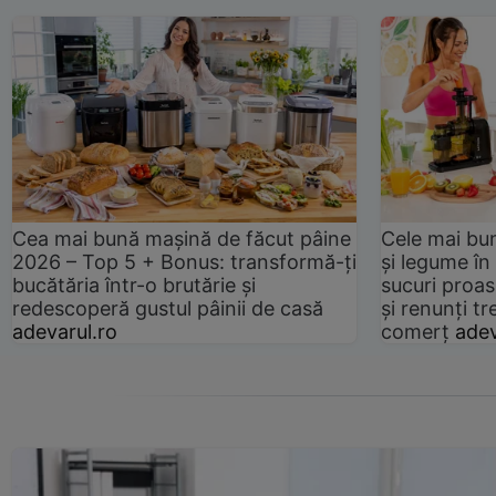
Cea mai bună mașină de făcut pâine
Cele mai bu
2026 – Top 5 + Bonus: transformă-ți
și legume în
bucătăria într-o brutărie și
sucuri proas
redescoperă gustul pâinii de casă
și renunți tr
adevarul.ro
comerț
adev