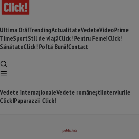
Ultima Oră!
Trending
Actualitate
Vedete
Video
Prime
Time
Sport
Stil de viață
Click! Pentru Femei
Click!
Sănătate
Click! Poftă Bună!
Contact
Vedete internaționale
Vedete românești
Interviurile
Click!
Paparazzii Click!