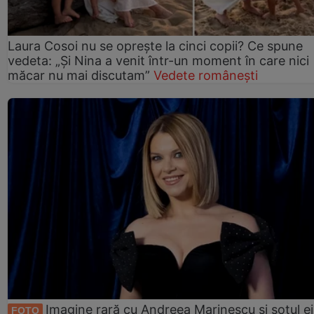
Laura Cosoi nu se oprește la cinci copii? Ce spune
vedeta: „Și Nina a venit într-un moment în care nici
măcar nu mai discutam”
Vedete românești
Imagine rară cu Andreea Marinescu și soțul ei
FOTO