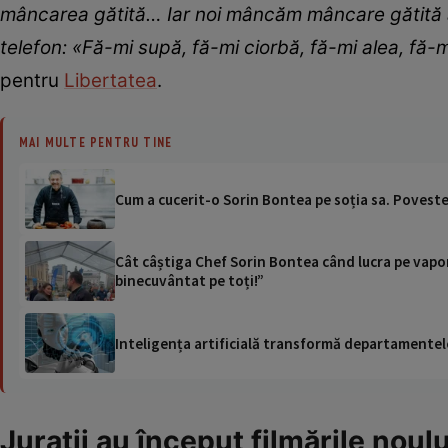
mâncarea gătită… Iar noi mâncăm mâncare gătită a
telefon: «Fă-mi supă, fă-mi ciorbă, fă-mi alea, fă-
pentru
Libertatea
.
MAI MULTE PENTRU TINE
Cum a cucerit-o Sorin Bontea pe soția sa. Poveste
Cât câștiga Chef Sorin Bontea când lucra pe vapor
binecuvântat pe toți!”
Inteligența artificială transformă departamentele
Jurații au început filmările nou