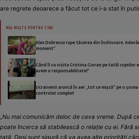
are regrete deoarece a făcut tot ce i-a stat în puti
MAI MULTE PENTRU TINE
Alex Dobrescu rupe tăcerea din închisoare. Adevăru
moment”
Când îl va vizita Cristina Cioran pe tatăl copiilor
avem o responsabilitate!”
Ucrainenii aruncă în aer „tot ce mișcă” pe o șose
controlat complet
„Nu mai comunicăm deloc de ceva vreme. După ce-ș
poate încerca să stabilească o relație cu ei. Fără s
tată. Deși sunt sigură că va avea alte priorități cân