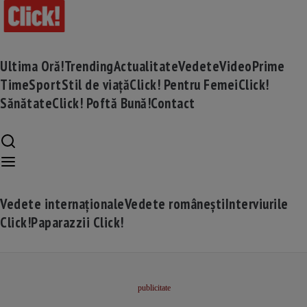
Ultima Oră!
Trending
Actualitate
Vedete
Video
Prime
Time
Sport
Stil de viață
Click! Pentru Femei
Click!
Sănătate
Click! Poftă Bună!
Contact
Vedete internaționale
Vedete românești
Interviurile
Click!
Paparazzii Click!