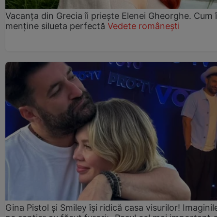
Vacanța din Grecia îi priește Elenei Gheorghe. Cum î
menține silueta perfectă
Vedete românești
Gina Pistol și Smiley își ridică casa visurilor! Imaginil