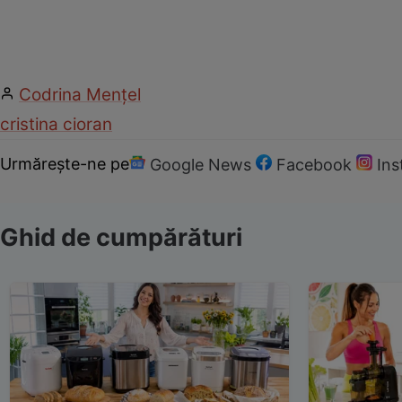
Codrina Mențel
cristina cioran
Urmărește-ne pe
Google News
Facebook
In
Ghid de cumpărături