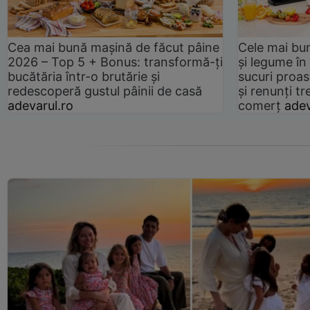
Cea mai bună mașină de făcut pâine
Cele mai bu
2026 – Top 5 + Bonus: transformă-ți
și legume în
bucătăria într-o brutărie și
sucuri proas
redescoperă gustul pâinii de casă
și renunți tr
adevarul.ro
comerț
adev