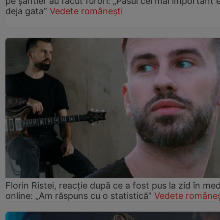
pe șantier au făcut furori: „Pasul cel mai important 
deja gata”
Vedete românești
Florin Ristei, reacție după ce a fost pus la zid în med
online: „Am răspuns cu o statistică”
Vedete româneș