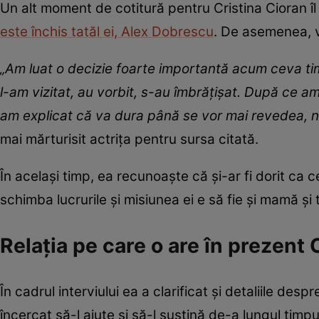
Un alt moment de cotitură pentru Cristina Cioran îl 
este închis tatăl ei, Alex Dobrescu
. De asemenea, v
„Am luat o decizie foarte importantă acum ceva timp
l-am vizitat, au vorbit, s-au îmbrățișat. După ce am
am explicat că va dura până se vor mai revedea, nișt
mai mărturisit actrița pentru sursa citată.
În același timp, ea recunoaște că și-ar fi dorit ca c
schimba lucrurile și misiunea ei e să fie și mamă și
Relația pe care o are în prezent
În cadrul interviului ea a clarificat și detaliile desp
încercat să-l ajute și să-l susțină de-a lungul timp