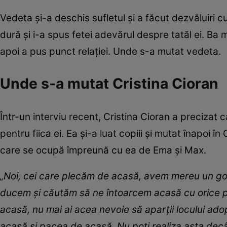
Vedeta și-a deschis sufletul și a făcut dezvăluiri cu 
dură și i-a spus fetei adevărul despre tatăl ei. Ba 
apoi a pus punct relației. Unde s-a mutat vedeta.
Unde s-a mutat Cristina Cioran
Într-un interviu recent, Cristina Cioran a precizat c
pentru fiica ei. Ea și-a luat copiii și mutat înapoi în
care se ocupă împreună cu ea de Ema și Max.
„Noi, cei care plecăm de acasă, avem mereu un gol 
ducem și căutăm să ne întoarcem acasă cu orice pr
acasă, nu mai ai acea nevoie să aparții locului ado
acasă și pacea de acasă. Nu poți realiza asta decât