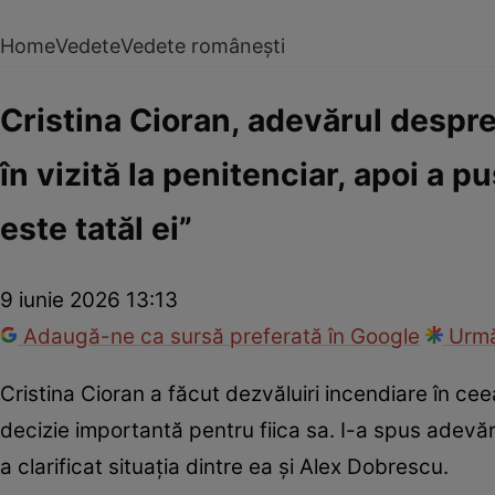
Home
Vedete
Vedete românești
Cristina Cioran, adevărul despre
în vizită la penitenciar, apoi a p
este tatăl ei”
9 iunie 2026 13:13
Adaugă-ne ca sursă preferată în Google
Urmă
Cristina Cioran a făcut dezvăluiri incendiare în cee
decizie importantă pentru fiica sa. I-a spus adevăru
a clarificat situația dintre ea și Alex Dobrescu.