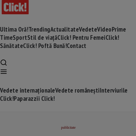
Ultima Oră!
Trending
Actualitate
Vedete
Video
Prime
Time
Sport
Stil de viață
Click! Pentru Femei
Click!
Sănătate
Click! Poftă Bună!
Contact
Vedete internaționale
Vedete românești
Interviurile
Click!
Paparazzii Click!