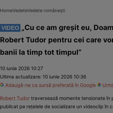
Home
Vedete
Vedete românești
„Cu ce am greșit eu, Doa
VIDEO
Robert Tudor pentru cei care vor
banii la timp tot timpul”
10 iunie 2026 10:27
Ultima actualizare:
10 iunie 2026 10:36
Adaugă-ne ca sursă preferată în Google
Urmă
Robert Tudor
traversează momente tensionate în p
publicat pe rețelele de socializare un videoclip în