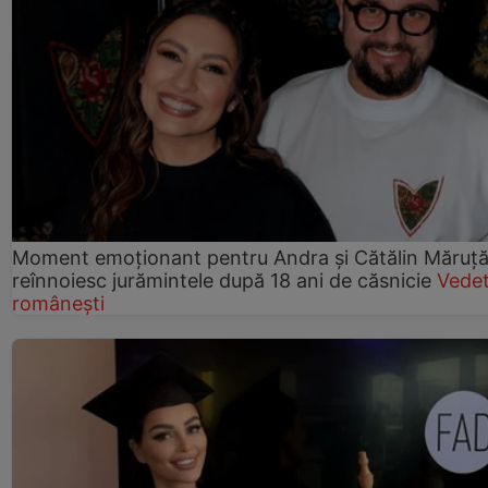
Moment emoționant pentru Andra și Cătălin Măruță!
reînnoiesc jurămintele după 18 ani de căsnicie
Vede
românești