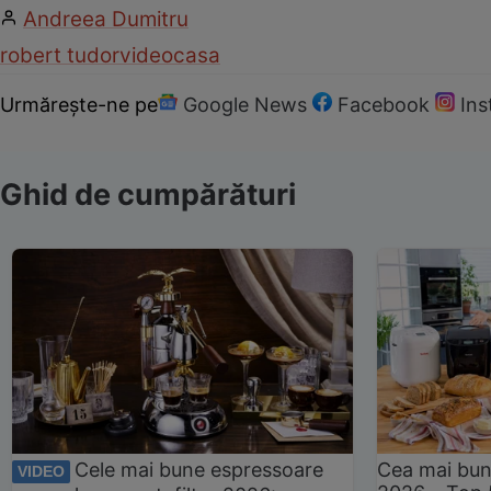
Andreea Dumitru
robert tudor
video
casa
Urmărește-ne pe
Google News
Facebook
In
Ghid de cumpărături
Cele mai bune espressoare
Cea mai bun
VIDEO