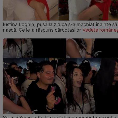
Iustina Loghin, pusă la zid că s-a machiat înainte să
nască. Ce le-a răspuns cârcotașilor
Vedete româneș
Selly și Smaranda, filmați într-un moment mai puțin