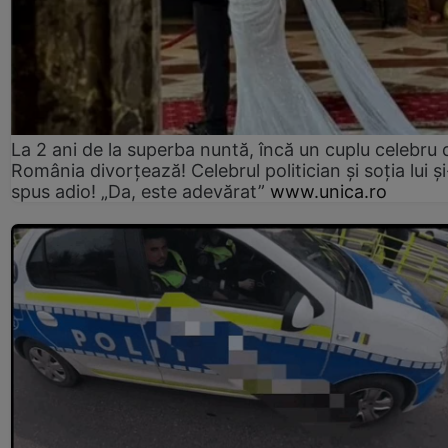
La 2 ani de la superba nuntă, încă un cuplu celebru 
România divorțează! Celebrul politician și soția lui ș
spus adio! „Da, este adevărat”
www.unica.ro