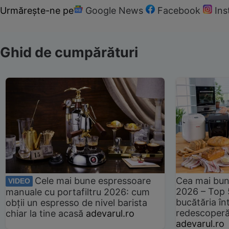
Urmărește-ne pe
Google News
Facebook
In
Ghid de cumpărături
Cele mai bune espressoare
Cea mai bun
VIDEO
2026 – Top 
manuale cu portafiltru 2026: cum
bucătăria înt
obții un espresso de nivel barista
redescoperă 
chiar la tine acasă
adevarul.ro
adevarul.ro