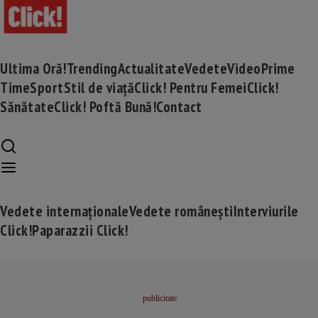
Ultima Oră!
Trending
Actualitate
Vedete
Video
Prime
Time
Sport
Stil de viață
Click! Pentru Femei
Click!
Sănătate
Click! Poftă Bună!
Contact
Vedete internaționale
Vedete românești
Interviurile
Click!
Paparazzii Click!