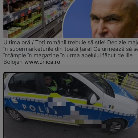
Ultima oră / Toți românii trebuie să știe! Decizie maj
în supermarketurile din toată țara! Ce urmează să s
întâmple în magazine în urma apelului făcut de Ilie
Bolojan
www.unica.ro