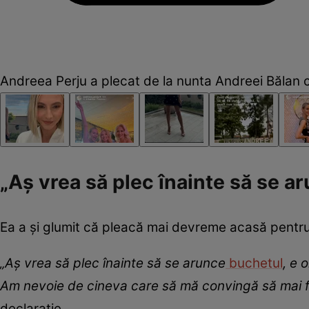
Andreea Perju a plecat de la nunta Andreei Bălan 
„Aș vrea să plec înainte să se a
Ea a și glumit că pleacă mai devreme acasă pentr
„Aș vrea să plec înainte să se arunce
buchetul
, e 
Am nevoie de cineva care să mă convingă să mai f
declarație.