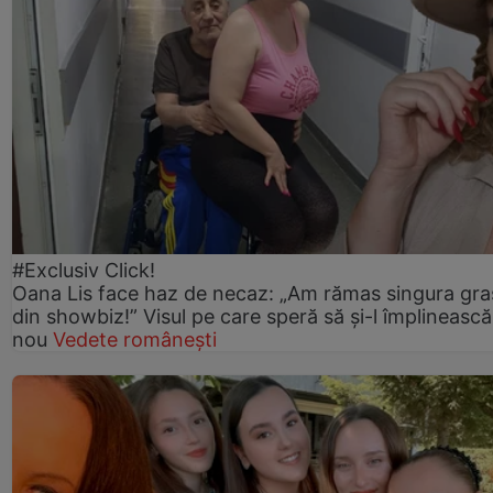
#Exclusiv Click!
Oana Lis face haz de necaz: „Am rămas singura gra
din showbiz!” Visul pe care speră să și-l împlinească
nou
Vedete românești