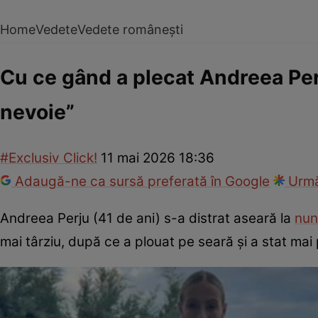
Home
Vedete
Vedete românești
Cu ce gând a plecat Andreea Per
nevoie”
#Exclusiv Click!
11 mai 2026 18:36
Adaugă-ne ca sursă preferată în Google
Urmă
Andreea Perju (41 de ani) s-a distrat aseară la
nun
mai târziu, după ce a plouat pe seară și a stat mai