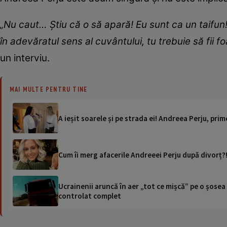
„
Nu caut… Știu că o să apară! Eu sunt ca un taifun!
în adevăratul sens al cuvântului, tu trebuie să fii fo
un interviu.
MAI MULTE PENTRU TINE
A ieșit soarele și pe strada ei! Andreea Perju, prim
Cum îi merg afacerile Andreeei Perju după divorț
Ucrainenii aruncă în aer „tot ce mișcă” pe o șose
controlat complet