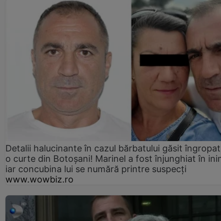
Detalii halucinante în cazul bărbatului găsit îngropat
o curte din Botoșani! Marinel a fost înjunghiat în ini
iar concubina lui se numără printre suspecți
www.wowbiz.ro