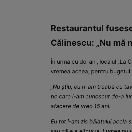
Restaurantul fusese
Călinescu: „Nu mă m
În urmă cu doi ani, localul „La
vremea aceea, pentru bugetul.
„Nu știu, eu n-am treabă cu tav
pe care i-am cunoscut de-a lun
afacere de vreo 15 ani.
Eu tot i-am zis băiatului acela 
sau că e a altcuiva. Lumea nu 