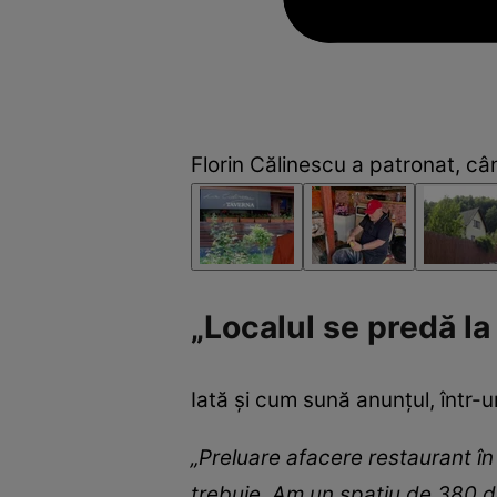
Florin Călinescu a patronat, cân
„Localul se predă la
Iată și cum sună anunțul, într-u
„Preluare afacere restaurant în 
trebuie. Am un spațiu de 380 de