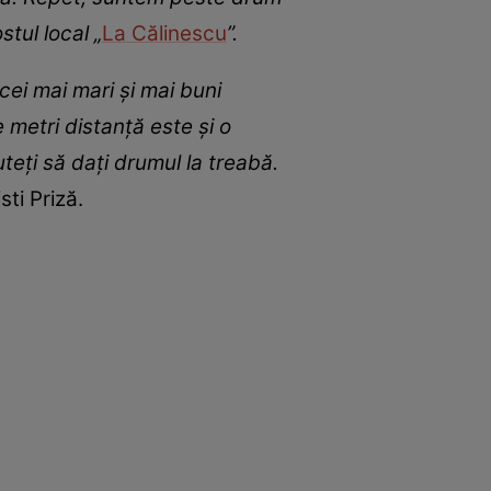
stul local „
La Călinescu
”.
cei mai mari și mai buni
e metri distanță este și o
eți să dați drumul la treabă.
sti Priză.