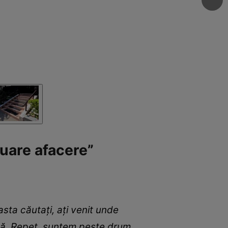
luare afacere”
asta căutați, ați venit unde
zonă. Repet, suntem peste drum