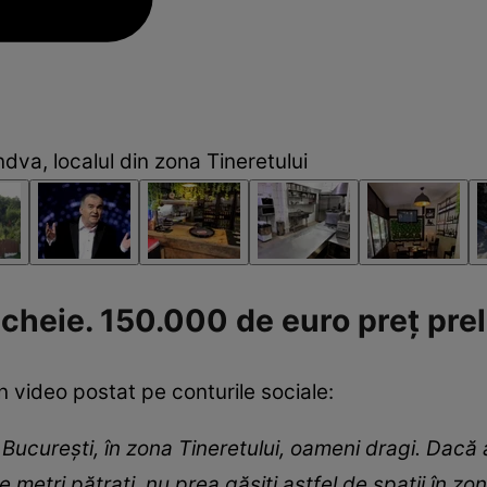
dva, localul din zona Tineretului
 cheie. 150.000 de euro preț pre
n video postat pe conturile sociale:
București, în zona Tineretului, oameni dragi. Dacă 
 metri pătrați, nu prea găsiți astfel de spații în 