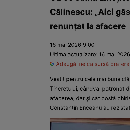
Călinescu: „Aici găs
Vedete internaționale
Vedete românești
Interviurile Cli
renunțat la afacere
16 mai 2026 9:00
Ultima actualizare:
16 mai 2026
Adaugă-ne ca sursă preferat
Vestit pentru cele mai bune clăt
Tineretului, cândva, patronat 
afacerea, dar și cât costă chiri
Constantin Enceanu au rezista