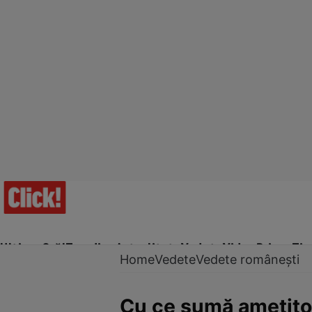
Ultima Oră!
Trending
Actualitate
Vedete
Video
Prime Ti
Home
Vedete
Vedete românești
Cu ce sumă amețitoar