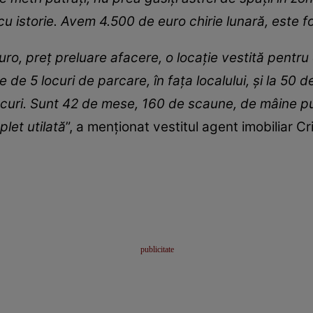
cu istorie. Avem 4.500 de euro chirie lunară, este fo
ro, preț preluare afacere, o locație vestită pentru 
de 5 locuri de parcare, în fața localului, și la 50 d
curi. Sunt 42 de mese, 160 de scaune, de mâine put
let utilată
”, a menționat vestitul agent imobiliar Cri