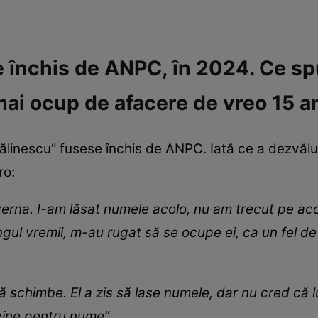
 închis de ANPC, în 2024. Ce sp
ai ocup de afacere de vreo 15 an
 Călinescu” fusese închis de ANPC. Iată ce a dezvălu
ro:
erna. I-am lăsat numele acolo, nu am trecut pe aco
gul vremii, m-au rugat să se ocupe ei, ca un fel d
să schimbe. El a zis să lase numele, dar nu cred că 
vine pentru nume”.