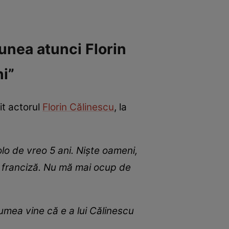
unea atunci Florin
i”
it actorul
Florin Călinescu
, la
lo de vreo 5 ani. Niște oameni,
e franciză. Nu mă mai ocup de
lumea vine că e a lui Călinescu