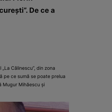
curești”. De ce a
l „La Călinescu”, din zona
ată pe ce sumă se poate prelua
slă Mugur Mihăescu și