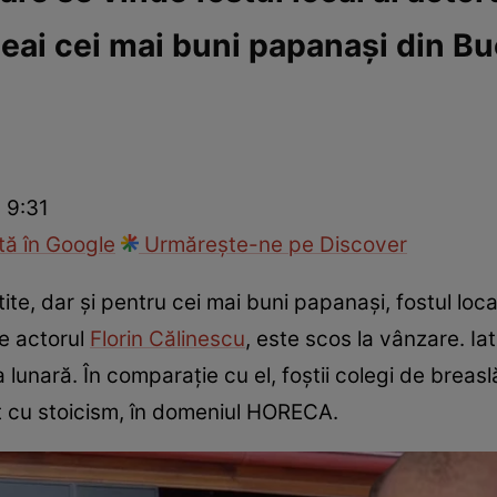
eai cei mai buni papanași din Bu
ck!
Paparazzii Click!
 9:31
ă în Google
Urmărește-ne pe Discover
ite, dar și pentru cei mai buni papanași, fostul loca
de actorul
Florin Călinescu
, este scos la vânzare. I
a lunară. În comparație cu el, foștii colegi de brea
t cu stoicism, în domeniul HORECA.