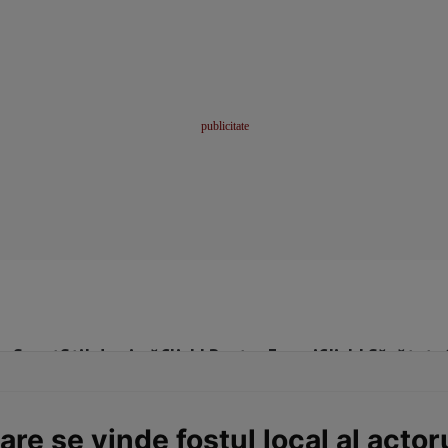
me
Sport
Stil de viață
Click! Pentru Femei
Click! Sănătate
e se vinde fostul local al actoru