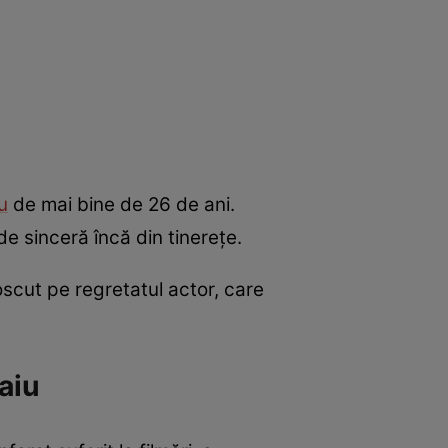
u
de mai bine de 26 de ani.
 de sinceră încă din tinerețe.
oscut pe regretatul actor, care
aiu