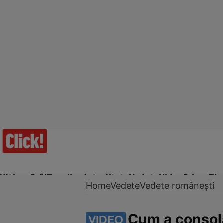
Ultima Oră!
Trending
Actualitate
Vedete
Video
Prime Ti
Home
Vedete
Vedete românești
Cum a consola
VIDEO