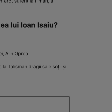
arct suferit la filmări, a
ea lui Ioan Isaiu?
ei, Alin Oprea.
 la Talisman dragii sale soții și