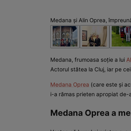
Medana și Alin Oprea, împreun
Medana, frumoasa soție a lui
A
Actorul stătea la Cluj, iar pe c
Medana Oprea
(care este și ac
i-a rămas prieten apropiat de-a
Medana Oprea a mers