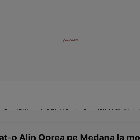
me
Sport
Stil de viață
Click! Pentru Femei
Click! Sănătate
t-o Alin Oprea pe Medana la mo