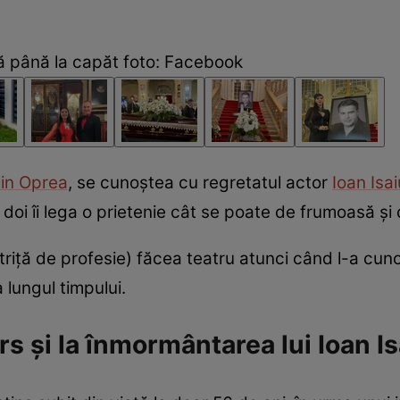
ă până la capăt foto: Facebook
lin Oprea
, se cunoștea cu regretatul actor
Ioan Isai
ei doi îi lega o prietenie cât se poate de frumoasă și
triță de profesie) făcea teatru atunci când l-a cun
 lungul timpului.
 și la înmormântarea lui Ioan Is