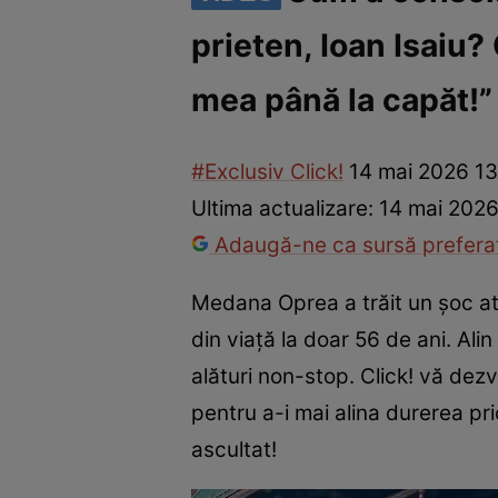
prieten, Ioan Isaiu?
Vedete internaționale
Vedete românești
Interviurile Cli
mea până la capăt!”
#Exclusiv Click!
14 mai 2026 13
Ultima actualizare:
14 mai 2026
Adaugă-ne ca sursă preferat
Medana Oprea a trăit un șoc atun
din viață la doar 56 de ani. Alin
alături non-stop. Click! vă dezv
pentru a-i mai alina durerea pr
ascultat!