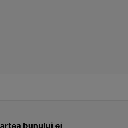
Click! Poftă Bună!
Contact
artea bunului ei