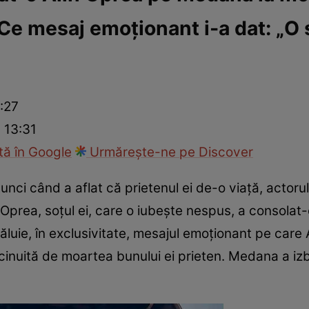
 Ce mesaj emoționant i-a dat: „O s
ck!
Paparazzii Click!
:27
 13:31
ă în Google
Urmărește-ne pe Discover
ci când a aflat că prietenul ei de-o viață, actorul 
 Oprea, soțul ei, care o iubește nespus, a consolat-o 
ăluie, în exclusivitate, mesajul emoționant pe care 
icinuită de moartea bunului ei prieten. Medana a izb