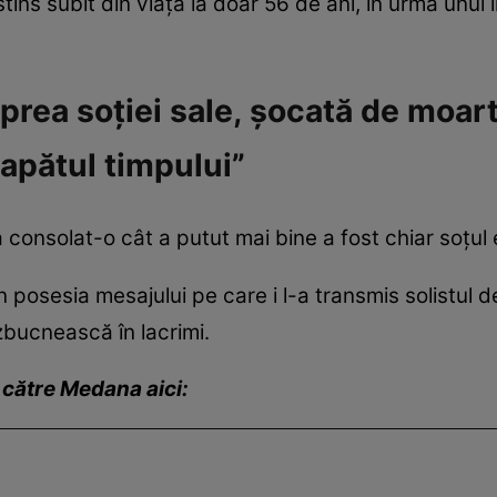
ins subit din viață la doar 56 de ani, în urma unui inf
prea soției sale, șocată de moart
capătul timpului”
 a consolat-o cât a putut mai bine a fost chiar soțul 
 în posesia mesajului pe care i l-a transmis solistul de
zbucnească în lacrimi.
 către Medana aici: