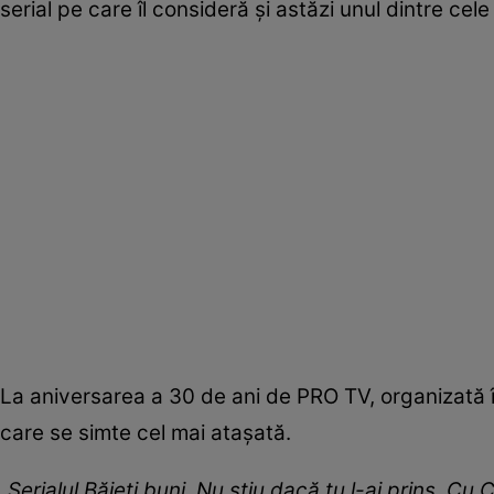
serial pe care îl consideră și astăzi unul dintre cel
La aniversarea a 30 de ani de PRO TV, organizată î
care se simte cel mai atașată.
„Serialul Băieți buni. Nu știu dacă tu l-ai prins. Cu