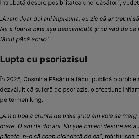
Întrebată despre posibilitatea unei căsătorii, vede
„Avem doar doi ani împreună, eu zic că ar trebui să
Ne e foarte bine aşa deocamdată şi nu văd de ce n
făcut până acolo.”
Lupta cu psoriazisul
În 2025, Cosmina Păsărin a făcut publică o probl
dezvăluit că suferă de psoriazis, o afecțiune inflam
pe termen lung.
„Am o boală cruntă de piele şi nu am voie să merg la
orare. O am de doi ani. Nu ştie nimeni despre asta 
păcate, n-o să scap niciodată de ea”
, mărturisea 