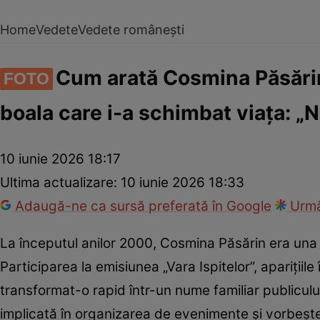
Home
Vedete
Vedete românești
Cum arată Cosmina Păsărin 
FOTO
boala care i-a schimbat viața: „
10 iunie 2026 18:17
Ultima actualizare:
10 iunie 2026 18:33
Adaugă-ne ca sursă preferată în Google
Urmă
La începutul anilor 2000, Cosmina Păsărin era una 
Participarea la emisiunea „Vara Ispitelor”, apariții
transformat-o rapid într-un nume familiar publicului
implicată în organizarea de evenimente și vorbește