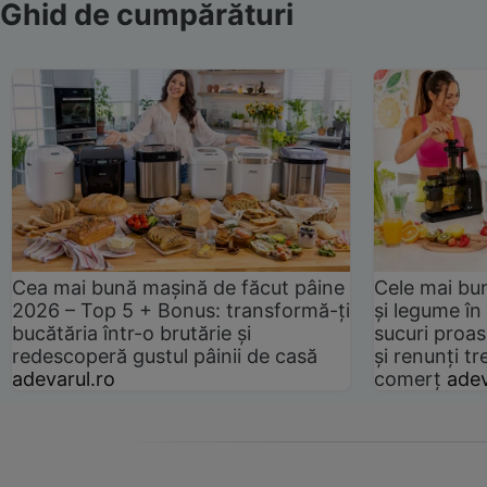
Ghid de cumpărături
Cea mai bună mașină de făcut pâine
Cele mai bu
2026 – Top 5 + Bonus: transformă-ți
și legume în
bucătăria într-o brutărie și
sucuri proas
redescoperă gustul pâinii de casă
și renunți tr
adevarul.ro
comerț
adev