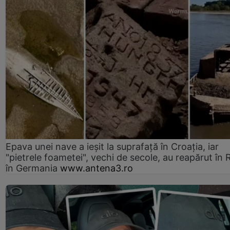
Epava unei nave a ieșit la suprafață în Croația, iar
"pietrele foametei", vechi de secole, au reapărut în R
în Germania
www.antena3.ro