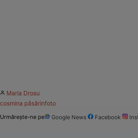
Maria Drosu
cosmina păsărin
foto
Urmărește-ne pe
Google News
Facebook
In