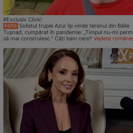
#Exclusiv Click!
Solistul trupei Azur își vinde terenul din Băile
FOTO
Tușnad, cumpărat în pandemie: „Timpul nu-mi perm
să mai construiesc.” Câți bani cere?
Vedete româneș