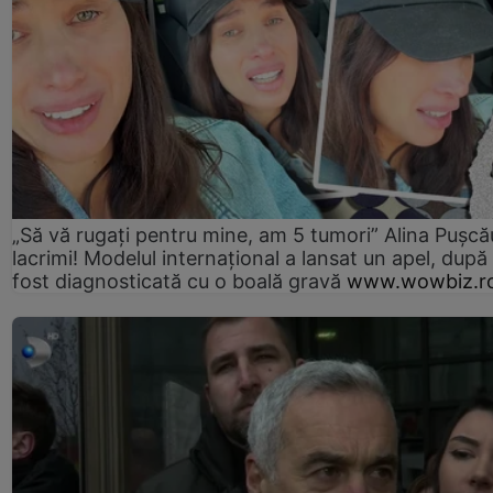
„Să vă rugați pentru mine, am 5 tumori” Alina Pușcău
lacrimi! Modelul internațional a lansat un apel, după
fost diagnosticată cu o boală gravă
www.wowbiz.r