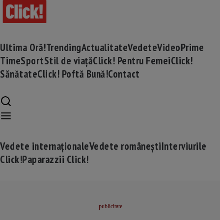
Ultima Oră!
Trending
Actualitate
Vedete
Video
Prime
Time
Sport
Stil de viață
Click! Pentru Femei
Click!
Sănătate
Click! Poftă Bună!
Contact
Vedete internaționale
Vedete românești
Interviurile
Click!
Paparazzii Click!