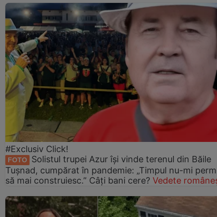
#Exclusiv Click!
Solistul trupei Azur își vinde terenul din Băile
FOTO
Tușnad, cumpărat în pandemie: „Timpul nu-mi perm
să mai construiesc.” Câți bani cere?
Vedete româneș