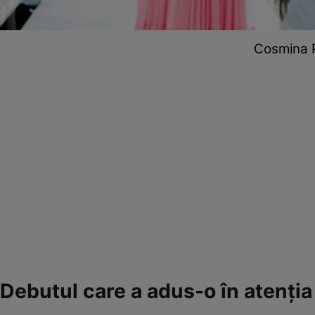
Cosmina P
Debutul care a adus-o în atenția