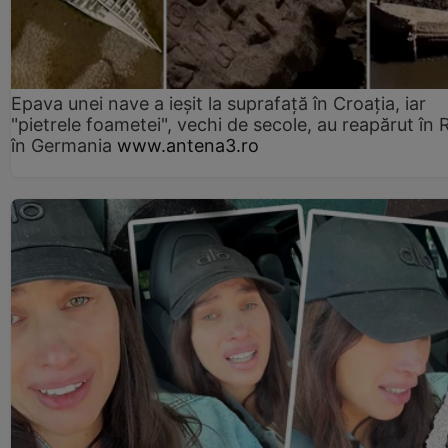
Epava unei nave a ieșit la suprafață în Croația, iar
"pietrele foametei", vechi de secole, au reapărut în R
în Germania
www.antena3.ro