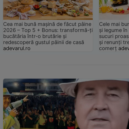
Cea mai bună mașină de făcut pâine
Cele mai bu
2026 – Top 5 + Bonus: transformă-ți
și legume în
bucătăria într-o brutărie și
sucuri proas
redescoperă gustul pâinii de casă
și renunți tr
adevarul.ro
comerț
adev