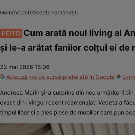
Home
Vedete
Vedete românești
Cum arată noul living al A
FOTO
și le-a arătat fanilor colțul ei d
23 mai 2026 18:06
Adaugă-ne ca sursă preferată în Google
Urmă
Andreea Marin și-a surprins din nou urmăritorii din
exact din livingul recent reamenajat. Vedeta a făcu
timpul liber și a ales piese de mobilier care pun ac