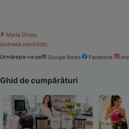
Maria Drosu
andreea marin
foto
Urmărește-ne pe
Google News
Facebook
In
Ghid de cumpărături