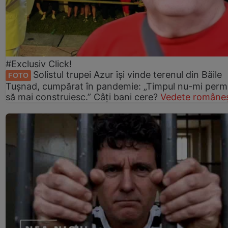
#Exclusiv Click!
Solistul trupei Azur își vinde terenul din Băile
FOTO
Tușnad, cumpărat în pandemie: „Timpul nu-mi perm
să mai construiesc.” Câți bani cere?
Vedete româneș