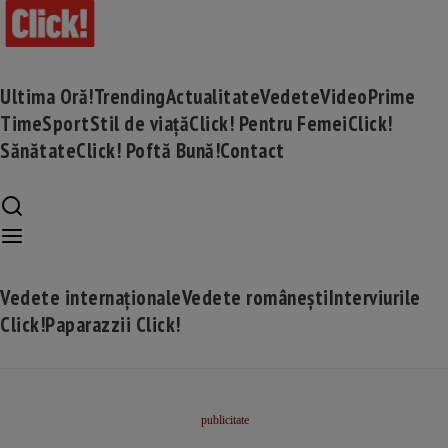
Ultima Oră!
Trending
Actualitate
Vedete
Video
Prime
Time
Sport
Stil de viață
Click! Pentru Femei
Click!
Sănătate
Click! Poftă Bună!
Contact
Vedete internaționale
Vedete românești
Interviurile
Click!
Paparazzii Click!