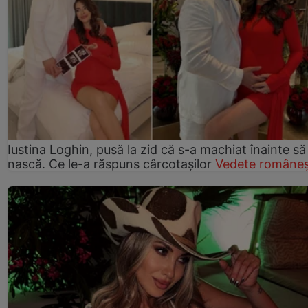
Iustina Loghin, pusă la zid că s-a machiat înainte să
nască. Ce le-a răspuns cârcotașilor
Vedete româneș