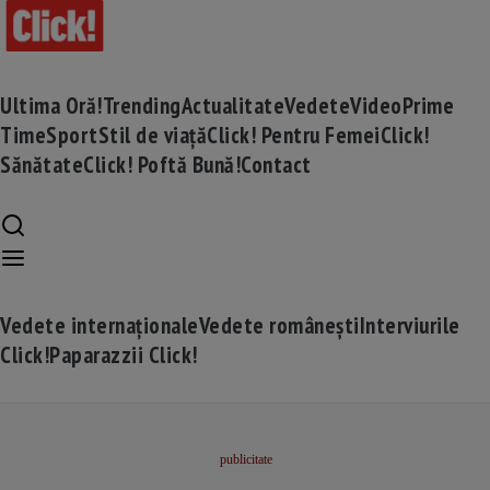
Ultima Oră!
Trending
Actualitate
Vedete
Video
Prime
Time
Sport
Stil de viață
Click! Pentru Femei
Click!
Sănătate
Click! Poftă Bună!
Contact
Vedete internaționale
Vedete românești
Interviurile
Click!
Paparazzii Click!