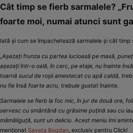
Cât timp se fierb sarmalele? „Fr
foarte moi, numai atunci sunt ga
Iată și cum se împachetează sarmalele și cât timp s
„Așezați frunza cu partea lucioasă pe masă, puneți 
așezați într-o oală, în cerc, pe etaje, nu înainte în
toarnă sucul de roșii amestecat cu apă caldă, trebu
nu fie însă foarte acru, trebuie gustat înainte.
Sarmalele se fierb la foc mic, în jur de două ore, foi
servesc cu smântână cu grăsime puțină sau cu iaurt și
mămăliguță, sunt un deliciu. Acest meniu îmi aminte
menționat
Saveta Bogdan
, exclusiv pentru Click!