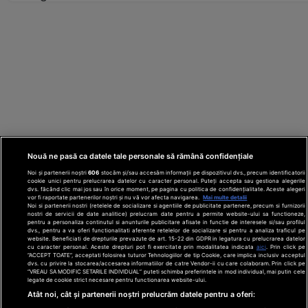
Nouă ne pasă ca datele tale personale să rămână confidențiale
Noi și partenerii noștri
606
stocăm și/sau accesăm informații pe dispozitivul dvs., precum identificatorii
cookie unici pentru prelucrarea datelor cu caracter personal. Puteți accepta sau gestiona alegerile
dvs. făcând clic mai jos sau în orice moment, pe pagina cu politica de confidențialitate. Aceste alegeri
vor fi raportate partenerilor noștri și nu vă vor afecta navigarea.
Mai multe detalii
Noi si partenerii nostri (retelele de socializare si agentiile de publicitate partenere, precum si furnizorii
nostri de servicii de date analitice) prelucram date pentru a permite website-ului sa functioneze,
Din rețeaua Adevărul Holding:
Adevarul.ro
pentru a personaliza continutul si anunturile publicitare afisate in functie de interesele si/sau profilul
Click.ro
ClickPoftaBuna.ro
ClickSanatate.ro
dvs., pentru a va oferi functionalitati aferente retelelor de socializare si pentru a analiza traficul pe
website. Beneficiati de drepturile prevazute de art. 15-22 din GDPR in legatura cu prelucrarea datelor
ClickPentruFemei.ro
DilemaVeche.ro
cu caracter personal. Aceste drepturi pot fi exercitate prin modalitatea indicata
aici
. Prin click pe
OkMagazine.ro
Historia.ro
“ACCEPT TOATE”, acceptati folosirea tuturor Tehnologiilor de tip Cookie, care implica inclusiv acceptul
dvs. cu privire la stocarea/accesarea informatiilor de catre Vendor-ii cu care colaboram. Prin click pe
“VREAU SA MODIFIC SETARILE INDIVIDUAL” puteti schimba preferintele in mod individual, mai putin cele
legate de cookie strict necesare pentru functionarea website-ului.
Termeni și
Atât noi, cât și partenerii noștri prelucrăm datele pentru a oferi:
condiții