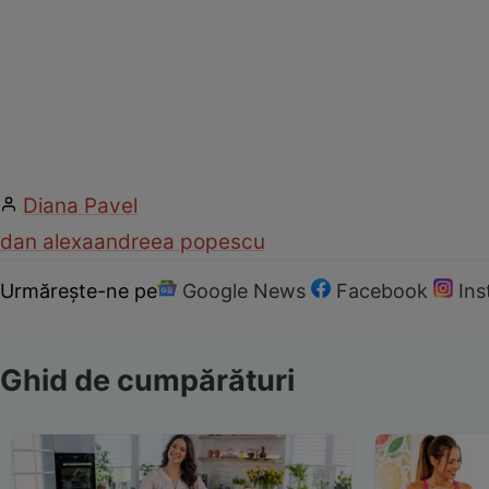
Diana Pavel
dan alexa
andreea popescu
Urmărește-ne pe
Google News
Facebook
In
Ghid de cumpărături