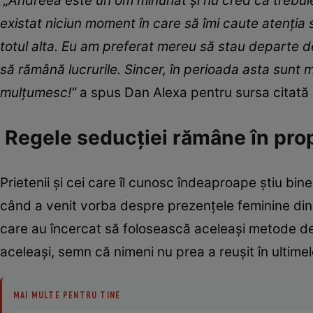
„Andreea este un om minunat și nu cred că trebuie 
existat niciun moment în care să îmi caute atenția 
totul alta. Eu am preferat mereu să stau departe de
să rămână lucrurile. Sincer, în perioada asta sunt 
mulțumesc!”
a spus Dan Alexa pentru sursa citată 
Regele seducției rămâne în prop
Prietenii și cei care îl cunosc îndeaproape știu bi
când a venit vorba despre prezențele feminine din vi
care au încercat să folosească aceleași metode de 
aceleași, semn că nimeni nu prea a reușit în ultimel
MAI MULTE PENTRU TINE