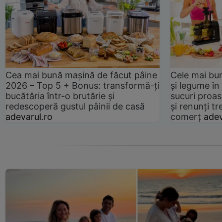
Cea mai bună mașină de făcut pâine
Cele mai bu
2026 – Top 5 + Bonus: transformă-ți
și legume în
bucătăria într-o brutărie și
sucuri proas
redescoperă gustul pâinii de casă
și renunți tr
adevarul.ro
comerț
adev