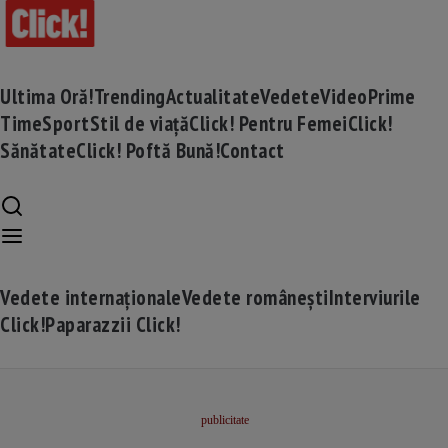
Ultima Oră!
Trending
Actualitate
Vedete
Video
Prime
Time
Sport
Stil de viață
Click! Pentru Femei
Click!
Sănătate
Click! Poftă Bună!
Contact
Vedete internaționale
Vedete românești
Interviurile
Click!
Paparazzii Click!