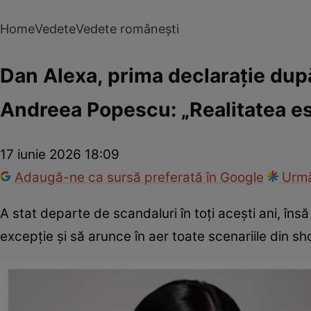
Home
Vedete
Vedete românești
Dan Alexa, prima declarație după 
Andreea Popescu: „Realitatea est
17 iunie 2026 18:09
Adaugă-ne ca sursă preferată în Google
Urmă
A stat departe de scandaluri în toți acești ani, î
excepție și să arunce în aer toate scenariile din sh