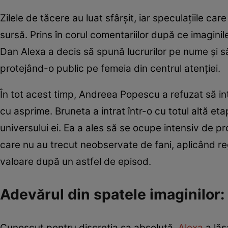
Zilele de tăcere au luat sfârșit, iar speculațiile car
sursă. Prins în corul comentariilor după ce imagini
Dan Alexa a decis să spună lucrurilor pe nume și s
protejând-o public pe femeia din centrul atenției.
În tot acest timp, Andreea Popescu a refuzat să int
cu asprime. Bruneta a intrat într-o cu totul altă et
universului ei. Ea a ales să se ocupe intensiv de pr
care nu au trecut neobservate de fani, aplicând re
valoare după un astfel de episod.
Adevărul din spatele imaginilor: 
Cunoscut pentru discreția sa absolută,
Alexa
a lă