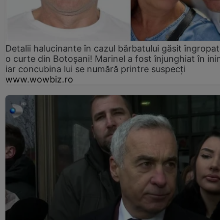
Detalii halucinante în cazul bărbatului găsit îngropat
o curte din Botoșani! Marinel a fost înjunghiat în ini
iar concubina lui se numără printre suspecți
www.wowbiz.ro