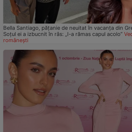
Bella Santiago, pățanie de neuitat în vacanța din Gr
Soțul ei a izbucnit în râs: „I-a rămas capul acolo”
Ve
românești