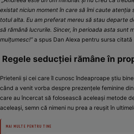
„Andreea este un om minunat și nu cred că trebuie 
existat niciun moment în care să îmi caute atenția 
totul alta. Eu am preferat mereu să stau departe de
să rămână lucrurile. Sincer, în perioada asta sunt 
mulțumesc!”
a spus Dan Alexa pentru sursa citată 
Regele seducției rămâne în prop
Prietenii și cei care îl cunosc îndeaproape știu bi
când a venit vorba despre prezențele feminine din vi
care au încercat să folosească aceleași metode de 
aceleași, semn că nimeni nu prea a reușit în ultimel
MAI MULTE PENTRU TINE