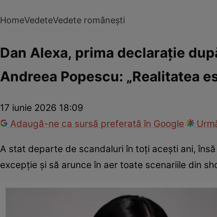
Home
Vedete
Vedete românești
Dan Alexa, prima declarație după 
Andreea Popescu: „Realitatea est
17 iunie 2026 18:09
Adaugă-ne ca sursă preferată în Google
Urmă
A stat departe de scandaluri în toți acești ani, î
excepție și să arunce în aer toate scenariile din sh