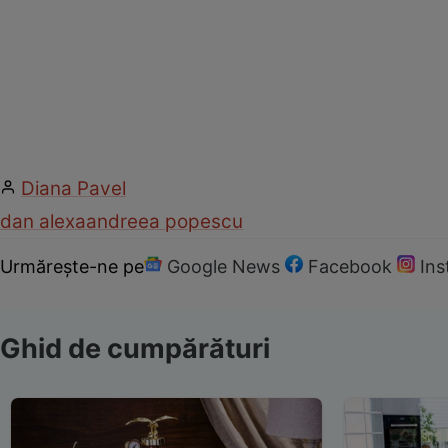
Diana Pavel
dan alexa
andreea popescu
Urmărește-ne pe
Google News
Facebook
In
Ghid de cumpărături