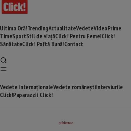
Ultima Oră!
Trending
Actualitate
Vedete
Video
Prime
Time
Sport
Stil de viață
Click! Pentru Femei
Click!
Sănătate
Click! Poftă Bună!
Contact
Vedete internaționale
Vedete românești
Interviurile
Click!
Paparazzii Click!