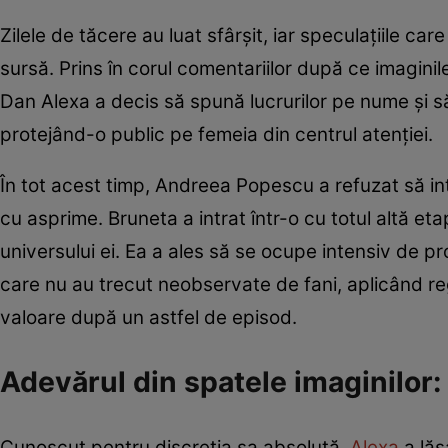
Zilele de tăcere au luat sfârșit, iar speculațiile car
sursă. Prins în corul comentariilor după ce imagini
Dan Alexa a decis să spună lucrurilor pe nume și s
protejând-o public pe femeia din centrul atenției.
În tot acest timp, Andreea Popescu a refuzat să int
cu asprime. Bruneta a intrat într-o cu totul altă et
universului ei. Ea a ales să se ocupe intensiv de pr
care nu au trecut neobservate de fani, aplicând re
valoare după un astfel de episod.
Adevărul din spatele imaginilor: 
Cunoscut pentru discreția sa absolută,
Alexa
a lă