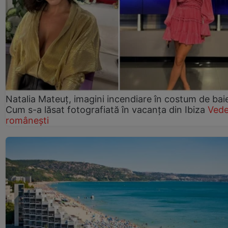
Natalia Mateuț, imagini incendiare în costum de bai
Cum s-a lăsat fotografiată în vacanța din Ibiza
Vede
românești