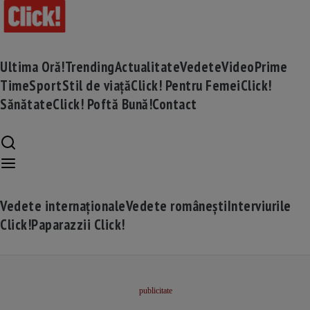
Ultima Oră!
Trending
Actualitate
Vedete
Video
Prime
Time
Sport
Stil de viață
Click! Pentru Femei
Click!
Sănătate
Click! Poftă Bună!
Contact
Vedete internaționale
Vedete românești
Interviurile
Click!
Paparazzii Click!