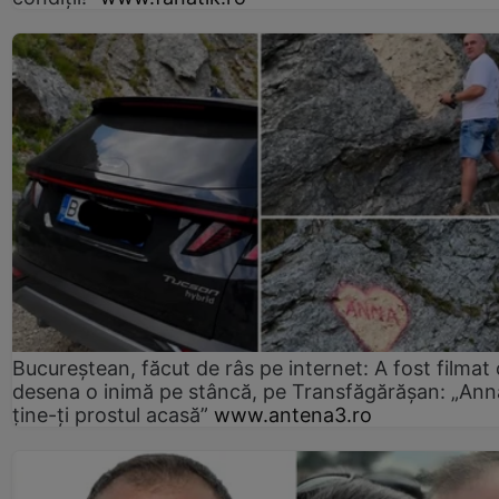
Bucureștean, făcut de râs pe internet: A fost filmat
desena o inimă pe stâncă, pe Transfăgărășan: „Ann
ține-ți prostul acasă”
www.antena3.ro