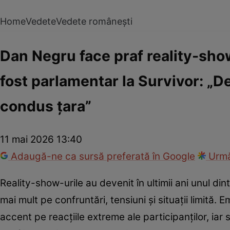
Home
Vedete
Vedete românești
Dan Negru face praf reality-sho
fost parlamentar la Survivor: „D
condus țara”
11 mai 2026 13:40
Adaugă-ne ca sursă preferată în Google
Urmă
Reality-show-urile au devenit în ultimii ani unul d
mai mult pe confruntări, tensiuni și situații limită. 
accent pe reacțiile extreme ale participanților, ia