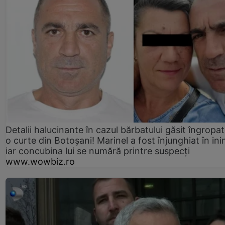
Detalii halucinante în cazul bărbatului găsit îngropat
o curte din Botoșani! Marinel a fost înjunghiat în ini
iar concubina lui se numără printre suspecți
www.wowbiz.ro