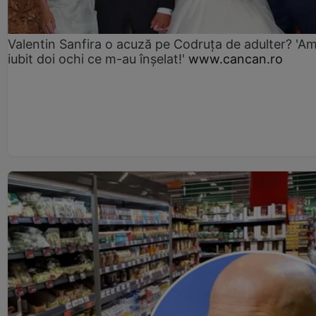
Valentin Sanfira o acuză pe Codruța de adulter? 'A
iubit doi ochi ce m-au înșelat!'
www.cancan.ro