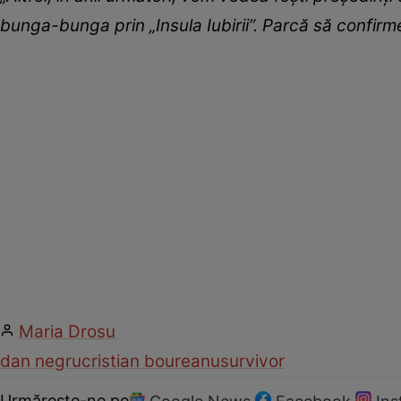
bunga-bunga prin „Insula Iubirii”. Parcă să confirm
Maria Drosu
dan negru
cristian boureanu
survivor
Urmărește-ne pe