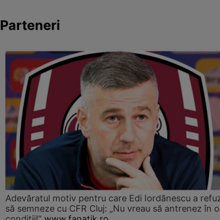
Parteneri
Adevăratul motiv pentru care Edi Iordănescu a refu
să semneze cu CFR Cluj: „Nu vreau să antrenez în o
condiții!”
www.fanatik.ro