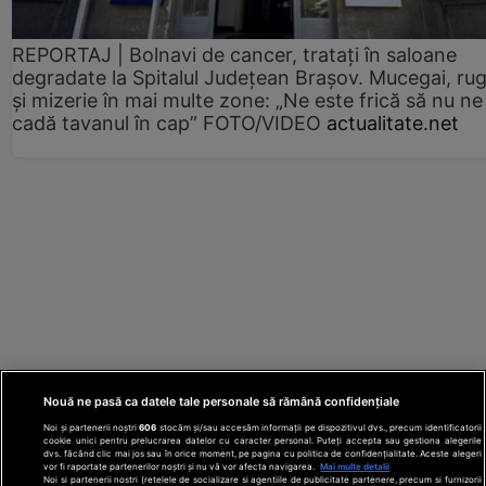
REPORTAJ | Bolnavi de cancer, tratați în saloane
degradate la Spitalul Județean Brașov. Mucegai, ru
și mizerie în mai multe zone: „Ne este frică să nu ne
cadă tavanul în cap” FOTO/VIDEO
actualitate.net
Nouă ne pasă ca datele tale personale să rămână confidențiale
Noi și partenerii noștri
606
stocăm și/sau accesăm informații pe dispozitivul dvs., precum identificatorii
cookie unici pentru prelucrarea datelor cu caracter personal. Puteți accepta sau gestiona alegerile
dvs. făcând clic mai jos sau în orice moment, pe pagina cu politica de confidențialitate. Aceste alegeri
vor fi raportate partenerilor noștri și nu vă vor afecta navigarea.
Mai multe detalii
Noi si partenerii nostri (retelele de socializare si agentiile de publicitate partenere, precum si furnizorii