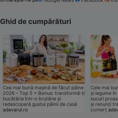
Google News
Facebook
In
Ghid de cumpărături
Cea mai bună mașină de făcut pâine
Cele mai bu
2026 – Top 5 + Bonus: transformă-ți
și legume în
bucătăria într-o brutărie și
sucuri proas
redescoperă gustul pâinii de casă
și renunți tr
adevarul.ro
comerț
adev