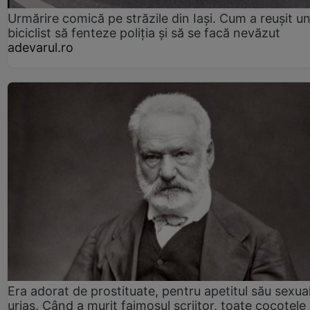
Urmărire comică pe străzile din Iași. Cum a reușit u
biciclist să fenteze poliția și să se facă nevăzut
adevarul.ro
Era adorat de prostituate, pentru apetitul său sexua
uriaș. Când a murit faimosul scriitor, toate cocotele