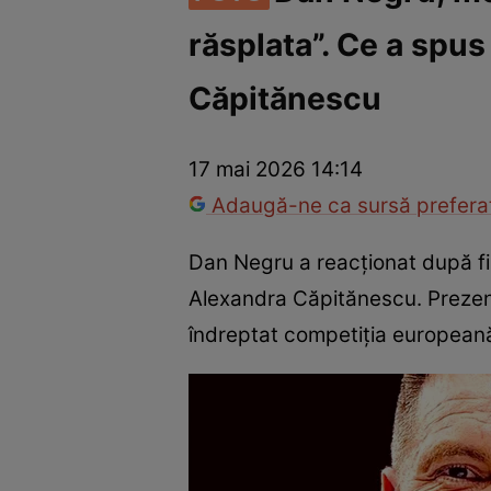
răsplata”. Ce a spus
Vedete internaționale
Vedete românești
Interviurile Cli
Căpitănescu
17 mai 2026 14:14
Adaugă-ne ca sursă preferat
Dan Negru a reacționat după fi
Alexandra Căpitănescu. Prezen
îndreptat competiția europeană 