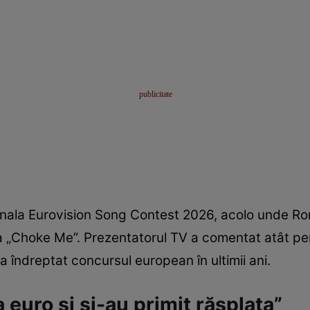
nala Eurovision Song Contest 2026, acolo unde Rom
 „Choke Me”. Prezentatorul TV a comentat atât perf
a îndreptat concursul european în ultimii ani.
a euro și și-au primit răsplata”