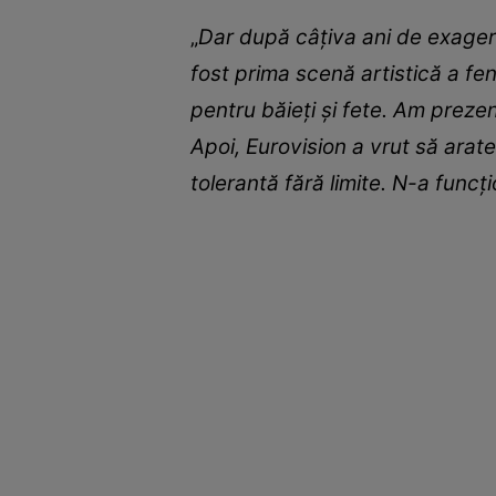
„
Dar după câțiva ani de exageră
fost prima scenă artistică a f
pentru băieți și fete. Am preze
Apoi, Eurovision a vrut să arat
tolerantă fără limite. N-a funcț