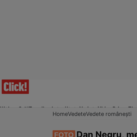
Ultima Oră!
Trending
Actualitate
Vedete
Video
Prime Ti
Home
Vedete
Vedete românești
Dan Negru, me
FOTO