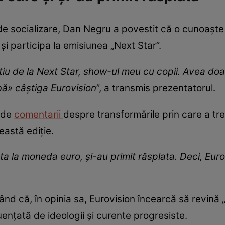
e de socializare, Dan Negru a povestit că o cunoaș
și participa la emisiunea „Next Star”.
iu de la Next Star, show-ul meu cu copii. Avea doa
ă» câștiga Eurovision
”, a transmis prezentatorul.
e de
comentarii
despre transformările prin care a trec
eastă ediție.
sta la moneda euro, și-au primit răsplata. Deci, Euro
d că, în opinia sa, Eurovision încearcă să revină „l
luențată de ideologii și curente progresiste.