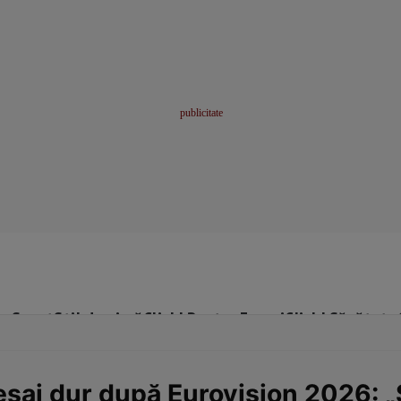
me
Sport
Stil de viață
Click! Pentru Femei
Click! Sănătate
saj dur după Eurovision 2026: „