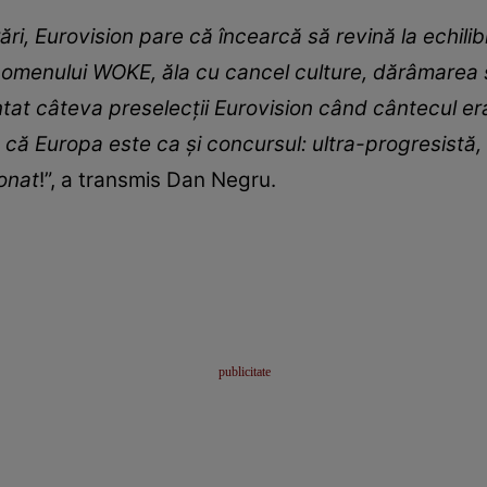
ri, Eurovision pare că încearcă să revină la echili
enomenului WOKE, ăla cu cancel culture, dărâmarea 
ntat câteva preselecții Eurovision când cântecul er
e că Europa este ca și concursul: ultra-progresistă,
ionat
!”, a transmis Dan Negru.