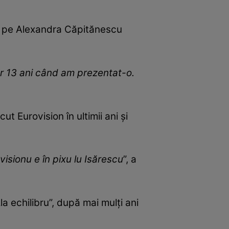
te pe Alexandra Căpitănescu
r 13 ani când am prezentat-o.
ut Eurovision în ultimii ani și
visionu e în pixu lu Isărescu
”, a
a echilibru”, după mai mulți ani