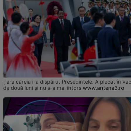
Țara căreia i-a dispărut Președintele. A plecat în va
de două luni și nu s-a mai întors
www.antena3.ro