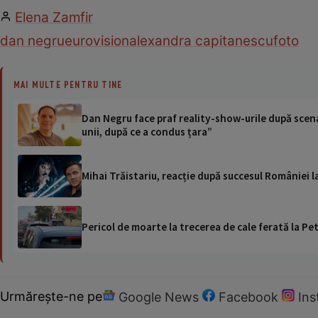
Elena Zamfir
dan negru
eurovision
alexandra capitanescu
foto
MAI MULTE PENTRU TINE
Dan Negru face praf reality-show-urile după scena
unii, după ce a condus țara”
Mihai Trăistariu, reacție după succesul României l
Pericol de moarte la trecerea de cale ferată la Pet
Urmărește-ne pe
Google News
Facebook
In