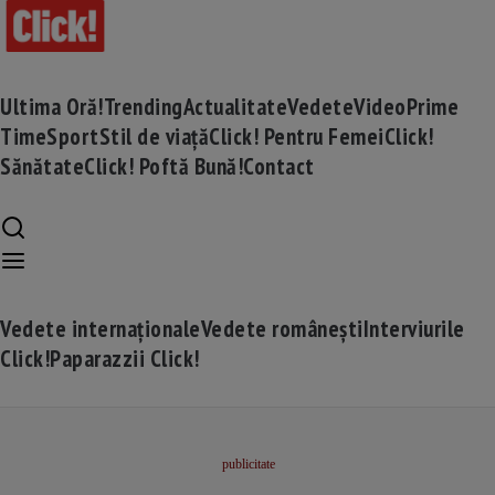
Ultima Oră!
Trending
Actualitate
Vedete
Video
Prime
Time
Sport
Stil de viață
Click! Pentru Femei
Click!
Sănătate
Click! Poftă Bună!
Contact
Vedete internaționale
Vedete românești
Interviurile
Click!
Paparazzii Click!