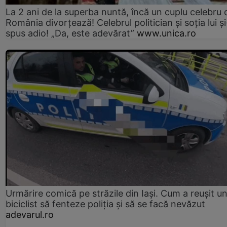
La 2 ani de la superba nuntă, încă un cuplu celebru 
România divorțează! Celebrul politician și soția lui ș
spus adio! „Da, este adevărat”
www.unica.ro
Urmărire comică pe străzile din Iași. Cum a reușit u
biciclist să fenteze poliția și să se facă nevăzut
adevarul.ro