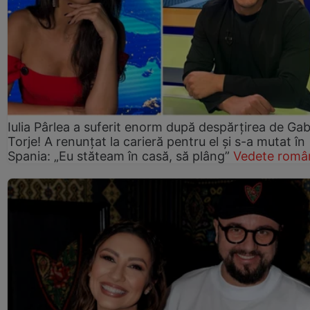
Iulia Pârlea a suferit enorm după despărțirea de Gab
Torje! A renunțat la carieră pentru el și s-a mutat în
Spania: „Eu stăteam în casă, să plâng”
Vedete româ