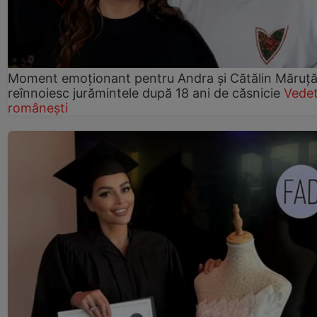
Moment emoționant pentru Andra și Cătălin Măruță!
reînnoiesc jurămintele după 18 ani de căsnicie
Vede
românești