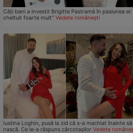
Câți bani a investit Brigitte Pastramă în pasiunea ei
cheltuit foarte mult”
Vedete românești
Iustina Loghin, pusă la zid că s-a machiat înainte să
nască. Ce le-a răspuns cârcotașilor
Vedete româneș