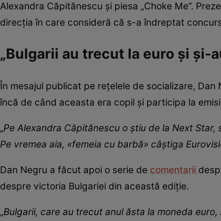
Alexandra Căpitănescu și piesa „Choke Me”. Prezen
direcția în care consideră că s-a îndreptat concursu
„Bulgarii au trecut la euro și și-
În mesajul publicat pe rețelele de socializare, D
încă de când aceasta era copil și participa la emis
„
Pe Alexandra Căpitănescu o știu de la Next Star,
Pe vremea aia, «femeia cu barbă» câștiga Eurovis
Dan Negru a făcut apoi o serie de
comentarii
despr
despre victoria Bulgariei din această ediție.
„
Bulgarii, care au trecut anul ăsta la moneda euro, ș