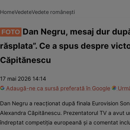
Home
Vedete
Vedete românești
Dan Negru, mesaj dur după
FOTO
răsplata”. Ce a spus despre victo
Căpitănescu
17 mai 2026 14:14
Adaugă-ne ca sursă preferată în Google
Urmă
Dan Negru a reacționat după finala Eurovision Son
Alexandra Căpitănescu. Prezentatorul TV a avut 
îndreptat competiția europeană și a comentat inclus