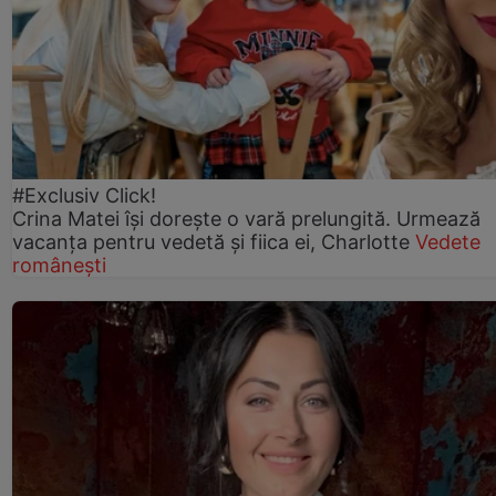
#Exclusiv Click!
Crina Matei își dorește o vară prelungită. Urmează
vacanța pentru vedetă și fiica ei, Charlotte
Vedete
românești