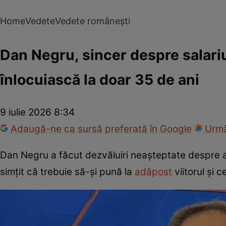
Home
Vedete
Vedete românești
Dan Negru, sincer despre salariul
înlocuiască la doar 35 de ani
9 iulie 2026 8:34
Adaugă-ne ca sursă preferată în Google
Urmă
Dan Negru a făcut dezvăluiri neașteptate despre ani
simțit că trebuie să-și pună la
adăpost
viitorul și 