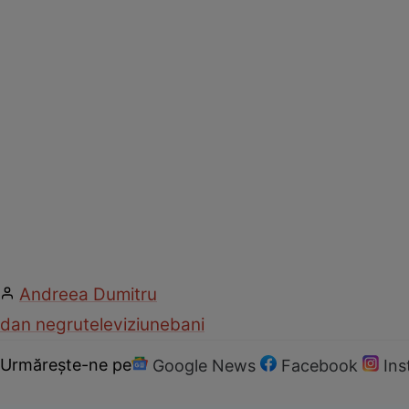
Andreea Dumitru
dan negru
televiziune
bani
Urmărește-ne pe
Google News
Facebook
In