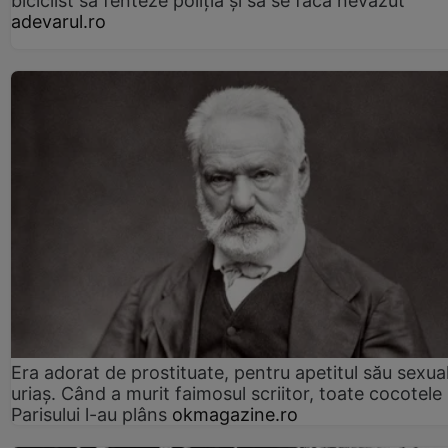
biciclist să fenteze poliția și să se facă nevăzut
adevarul.ro
Era adorat de prostituate, pentru apetitul său sexua
uriaș. Când a murit faimosul scriitor, toate cocotele
Parisului l-au plâns
okmagazine.ro