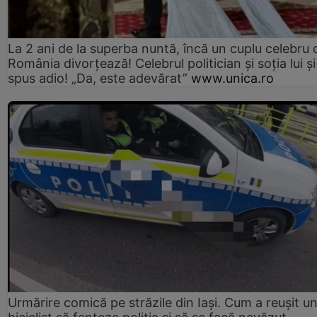
La 2 ani de la superba nuntă, încă un cuplu celebru 
România divorțează! Celebrul politician și soția lui ș
spus adio! „Da, este adevărat”
www.unica.ro
Urmărire comică pe străzile din Iași. Cum a reușit u