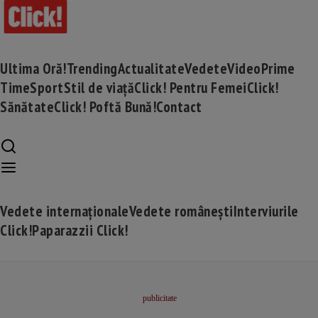
Ultima Oră!
Trending
Actualitate
Vedete
Video
Prime
Time
Sport
Stil de viață
Click! Pentru Femei
Click!
Sănătate
Click! Poftă Bună!
Contact
Vedete internaționale
Vedete românești
Interviurile
Click!
Paparazzii Click!