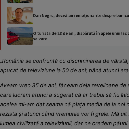
Dan Negru, dezvăluiri emoționante despre bunicul s
O turistă de 28 de ani, dispărută în apele unui lac 
salvare
„România se confruntă cu discriminarea de vârstă, 
apucat de televiziune la 50 de ani; până atunci era 
Aveam vreo 35 de ani, făceam deja revelioane de nișt
care lucram atunci a sugerat că ar trebui să fiu în
acelea mi-am dat seama că piața media de la noi nu
rezista și atunci când vremurile vor fi grele. Mă ui
lumea civilizată a televiziunii, dar ne credem păun