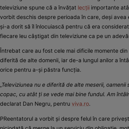
televiziune spune că a învățat
lecții
importante atât
vorbit deschis despre perioada în care, deși avea e
și-a dorit să îl înlocuiască pentru că era consider
fiecare leu câștigat din televiziune ca pe un adevăr
Întrebat care au fost cele mai dificile momente din
diferită de alte domenii, iar de-a lungul anilor a î
orice pentru a-și păstra funcția.
„Televiziunea nu e diferită de alte meserii, oamenii 
copac, cu atât ți se vede mai bine fundul. Am întâ
declarat Dan Negru, pentru
viva.ro
.
PReentatorul a vorbit și despre felul în care priveșt
niciodată că merge la un serviciu din obligație, mot