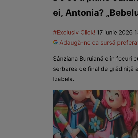
ei, Antonia? „Bebel
Vedete internaționale
Vedete românești
Interviurile Cli
#Exclusiv Click!
17 iunie 2026 1
Adaugă-ne ca sursă preferat
Sânziana Buruiană e în focuri c
serbarea de final de grădiniță a
Izabela.