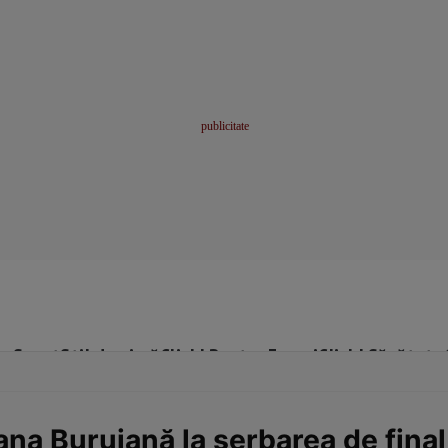
me
Sport
Stil de viață
Click! Pentru Femei
Click! Sănătate
na Buruiană la serbarea de final 