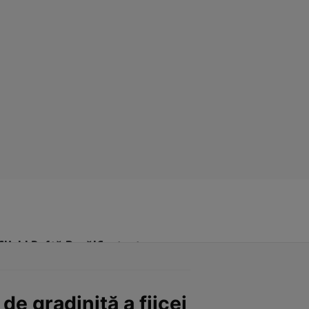
Click! Poftă Bună!
Contact
de gradiniță a fiicei