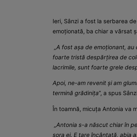
Ieri, Sânzi a fost la serbarea de
emoționată, ba chiar a vărsat ș
„A fost așa de emoționant, au c
foarte tristă despărțirea de col
lacrimile, sunt foarte grele desp
Apoi, ne-am revenit și am glumi
termină grădinița
”, a spus Sânz
În toamnă, micuța Antonia va m
„Antonia s-a născut chiar în pe
sora ei. E tare încântată, abia