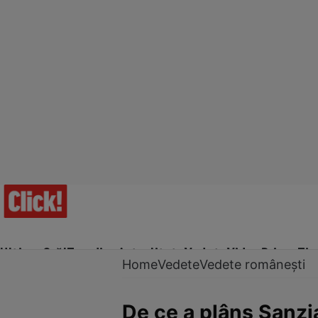
Ultima Oră!
Trending
Actualitate
Vedete
Video
Prime Ti
Home
Vedete
Vedete românești
De ce a plâns Sanzia