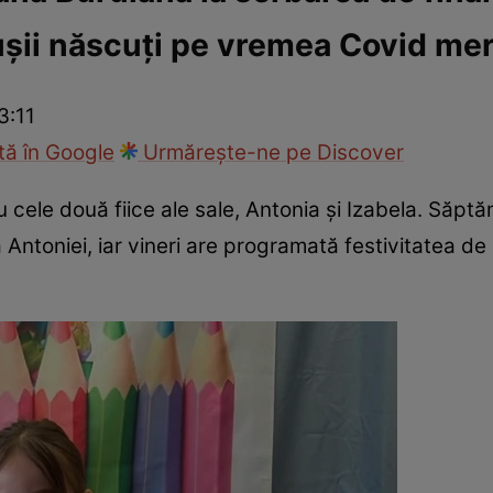
ușii născuți pe vremea Covid me
ck!
Paparazzii Click!
3:11
ă în Google
Urmărește-ne pe Discover
u cele două fiice ale sale, Antonia și Izabela. Săp
 Antoniei, iar vineri are programată festivitatea de p