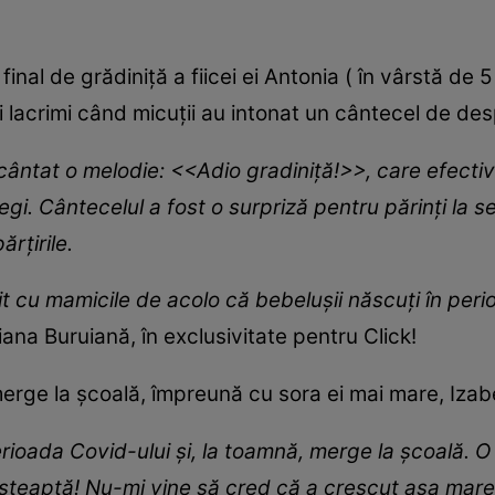
 final de grădiniță a fiicei ei Antonia ( în vârstă de 
i lacrimi când micuții au intonat un cântecel de des
ântat o melodie: <<Adio gradiniță!>>, care efectiv 
egi. Cântecelul a fost o surpriză pentru părinți la 
ărțirile.
t cu mamicile de acolo că bebelușii născuți în per
iana Buruiană, în exclusivitate pentru Click!
erge la școală, împreună cu sora ei mai mare, Izab
rioada Covid-ului și, la toamnă, merge la școală. O
 așteaptă! Nu-mi vine să cred că a crescut așa mare