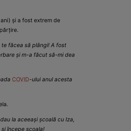
5 ani) și a fost extrem de
părțire.
te făcea să plângi! A fost
serbare și m-a făcut să-mi dea
ioada
COVID
-ului anul acesta
ela.
 dau la aceeași școală cu Iza,
 și începe școala!