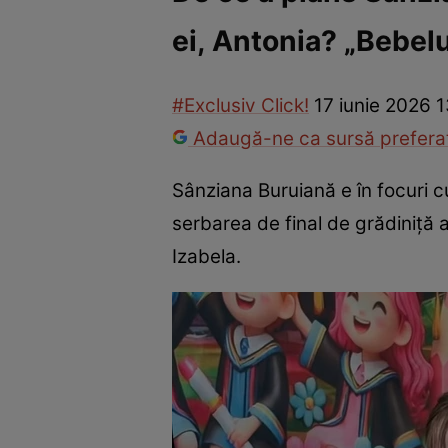
ei, Antonia? „Bebel
Vedete internaționale
Vedete românești
Interviurile Cli
#Exclusiv Click!
17 iunie 2026 1
Adaugă-ne ca sursă preferat
Sânziana Buruiană e în focuri c
serbarea de final de grădiniță a
Izabela.