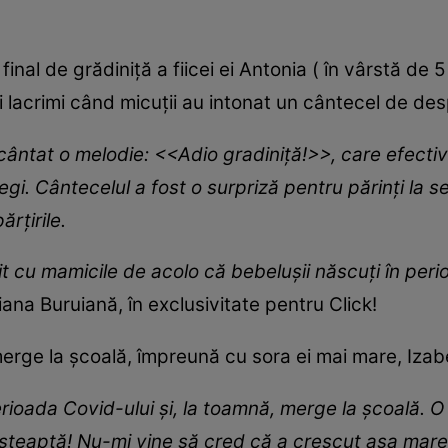
 final de grădiniță a fiicei ei Antonia ( în vârstă de 
i lacrimi când micuții au intonat un cântecel de des
ântat o melodie: <<Adio gradiniță!>>, care efectiv 
egi. Cântecelul a fost o surpriză pentru părinți la 
ărțirile.
t cu mamicile de acolo că bebelușii născuți în per
iana Buruiană, în exclusivitate pentru Click!
erge la școală, împreună cu sora ei mai mare, Izab
rioada Covid-ului și, la toamnă, merge la școală. O
 așteaptă! Nu-mi vine să cred că a crescut așa mare