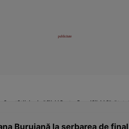
me
Sport
Stil de viață
Click! Pentru Femei
Click! Sănătate
na Buruiană la serbarea de final 