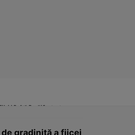
Click! Poftă Bună!
Contact
de gradiniță a fiicei