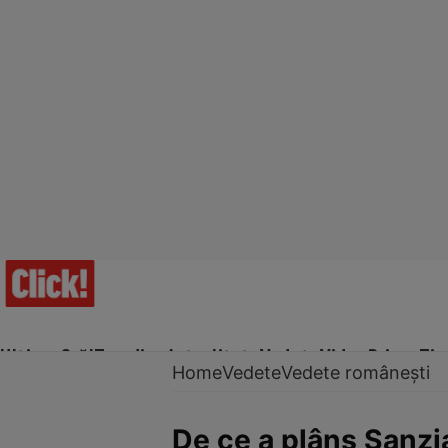
Ultima Oră!
Trending
Actualitate
Vedete
Video
Prime Ti
Home
Vedete
Vedete românești
De ce a plâns Sanzia