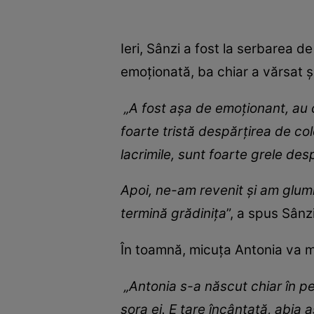
Ieri, Sânzi a fost la serbarea de
emoționată, ba chiar a vărsat ș
„A fost așa de emoționant, au c
foarte tristă despărțirea de col
lacrimile, sunt foarte grele desp
Apoi, ne-am revenit și am glumi
termină grădinița
”, a spus Sânz
În toamnă, micuța Antonia va m
„Antonia s-a născut chiar în pe
sora ei. E tare încântată, abia