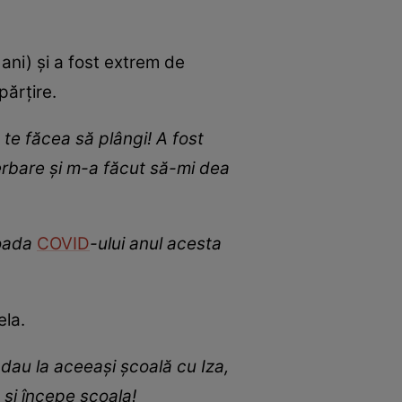
5 ani) și a fost extrem de
părțire.
te făcea să plângi! A fost
serbare și m-a făcut să-mi dea
ioada
COVID
-ului anul acesta
ela.
 dau la aceeași școală cu Iza,
 și începe școala!