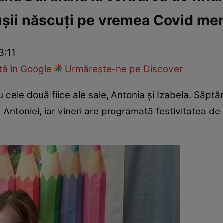
ușii născuți pe vremea Covid me
ck!
Paparazzii Click!
3:11
ă în Google
Urmărește-ne pe Discover
u cele două fiice ale sale, Antonia și Izabela. Săp
 Antoniei, iar vineri are programată festivitatea de p