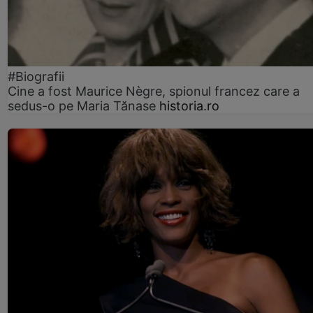
#Biografii
Cine a fost Maurice Nègre, spionul francez care a
sedus-o pe Maria Tănase
historia.ro