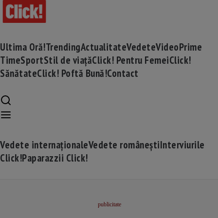
Ultima Oră!
Trending
Actualitate
Vedete
Video
Prime
Time
Sport
Stil de viață
Click! Pentru Femei
Click!
Sănătate
Click! Poftă Bună!
Contact
Vedete internaționale
Vedete românești
Interviurile
Click!
Paparazzii Click!