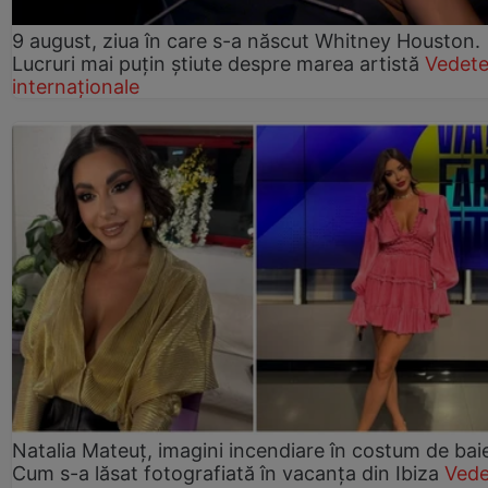
9 august, ziua în care s-a născut Whitney Houston.
Lucruri mai puțin știute despre marea artistă
Vedet
internaționale
Natalia Mateuț, imagini incendiare în costum de bai
Cum s-a lăsat fotografiată în vacanța din Ibiza
Vede