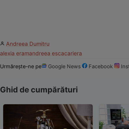
Andreea Dumitru
alexia eram
andreea esca
cariera
Urmărește-ne pe
Google News
Facebook
In
Ghid de cumpărături