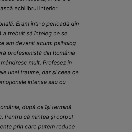
ască echilibrul interior.
sonală. Eram într-o perioadă din
 a trebuit să înțeleg ce se
a ce am devenit acum: psiholog
ură profesionistă din România
 mândresc mult. Profesez în
ele unei traume, dar și ceea ce
 emoționale intense sau cu
 România, după ce își termină
ic. Pentru că mintea și corpul
elente prin care putem reduce