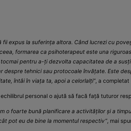
 fii expus la suferința altora. Când lucrezi cu povești
 aceea, formarea ca psihoterapeut este una riguroa
a tocmai pentru a-ți dezvolta capacitatea de a sus
r despre tehnici sau protocoale învățate. Este des
ate, întâi în viața ta, apoi a celorlalți”
, a completat
echilibrul personal o ajută să facă față tuturor respo
o foarte bună planificare a activităților și a timpu
 cât pot eu de bine la momentul respectiv”
, mai spu