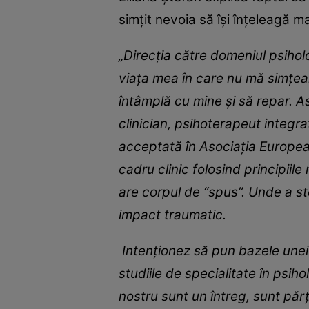
simțit nevoia să își înțeleagă ma
„Direcția către domeniul psiholo
viața mea în care nu mă simțeam 
întâmplă cu mine și să repar. A
clinician, psihoterapeut integr
acceptată în Asociația Europea
cadru clinic folosind principii
are corpul de “spus”. Unde a st
impact traumatic.
Intenționez să pun bazele unei 
studiile de specialitate în psih
nostru sunt un întreg, sunt pă