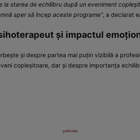
ne la starea de echilibru după un eveniment copleși
 toamnă sper să încep aceste programe”
, a declarat 
ihoterapeut și impactul emoțion
rbește și despre partea mai puțin vizibilă a profesi
eni copleșitoare, dar și despre importanța echilibrul