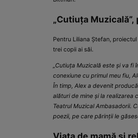
„Cutiuța Muzicală”, 
Pentru Liliana Ștefan, proiectu
trei copii ai săi.
„Cutiuța Muzicală este și va fi
conexiune cu primul meu fiu, Alex
În timp, Alex a devenit producăt
alături de mine și la realizarea
Teatrul Muzical Ambasadorii. C
poezii, pe care părinții le găs
Viața de mamă și rela