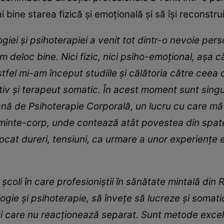
i bine starea fizică și emoțională și să își reconstrui
giei și psihoterapiei a venit tot dintr-o nevoie per
deloc bine. Nici fizic, nici psiho-emoțional, așa că
stfel mi-am început studiile și călătoria către cee
ativ și terapeut somatic. În acest moment sunt sing
nă de Psihoterapie Corporală, un lucru cu care mă
le minte-corp, unde contează atât povestea din spat
ocat dureri, tensiuni, ca urmare a unor experiențe
școli în care profesioniștii în sănătate mintală din
ologie și psihoterapie, să învețe să lucreze și somat
rți care nu reacționează separat. Sunt metode exc