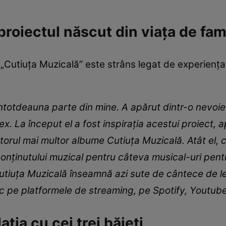
proiectul născut din viața de fam
l „Cutiuța Muzicală” este strâns legat de experiența
 întotdeauna parte din mine. A apărut dintr-o nevoi
. La început el a fost inspirația acestui proiect, apoi
orul mai multor albume Cutiuța Muzicală. Atât el, câ
 conținutului muzical pentru câteva musical-uri pent
utiuța Muzicală înseamnă azi sute de cântece de le
esc pe platformele de streaming, pe Spotify, Youtub
ția cu cei trei băieți