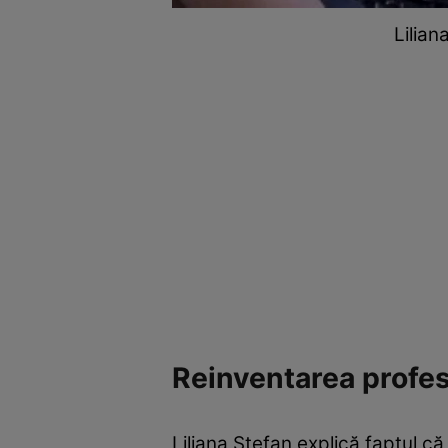
Lilian
Reinventarea profes
Liliana Ștefan explică faptul că