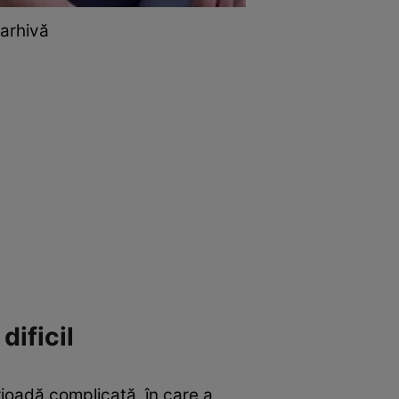
 arhivă
ificil
rioadă complicată, în care a