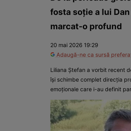
fosta soție a lui D
Vedete internaționale
Vedete românești
Interviurile Cli
marcat-o profund
20 mai 2026 19:29
Adaugă-ne ca sursă preferat
Liliana Ștefan a vorbit recent 
își schimbe complet direcția pro
emoționale care i-au definit pa