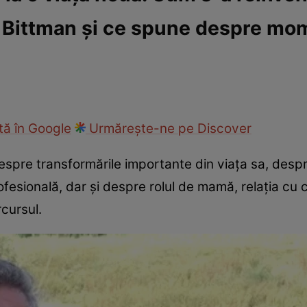
an Bittman și ce spune despre mo
ck!
Paparazzii Click!
ă în Google
Urmărește-ne pe Discover
despre transformările importante din viața sa, desp
fesională, dar și despre rolul de mamă, relația cu c
rcursul.