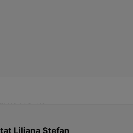
Click! Poftă Bună!
Contact
tat Liliana Ștefan,