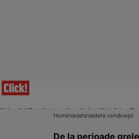
Ultima Oră!
Trending
Actualitate
Vedete
Video
Prime Ti
Home
Vedete
Vedete românești
De la perioade grele