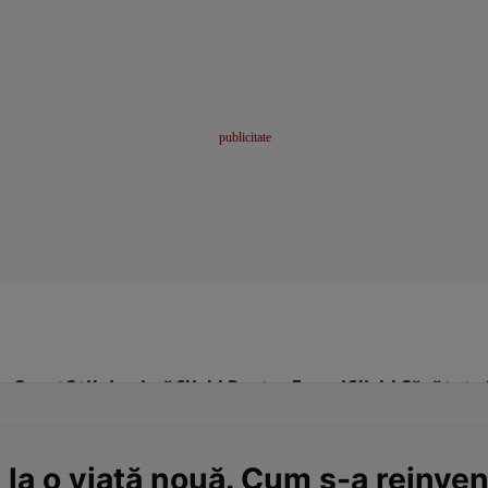
me
Sport
Stil de viață
Click! Pentru Femei
Click! Sănătate
 la o viață nouă. Cum s-a reinven