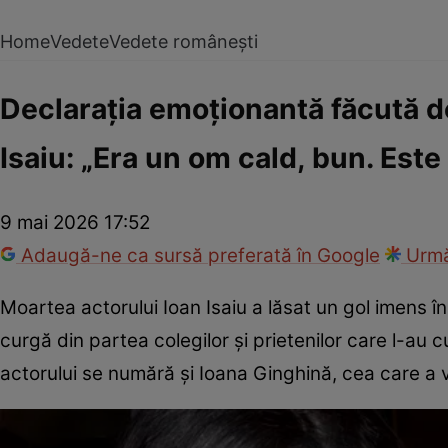
Home
Vedete
Vedete românești
Declarația emoționantă făcută d
Isaiu: „Era un om cald, bun. Est
9 mai 2026 17:52
Adaugă-ne ca sursă preferată în Google
Urmă
Moartea actorului Ioan Isaiu a lăsat un gol imens î
curgă din partea colegilor și prietenilor care l-au 
actorului se numără și Ioana Ginghină, cea care a 