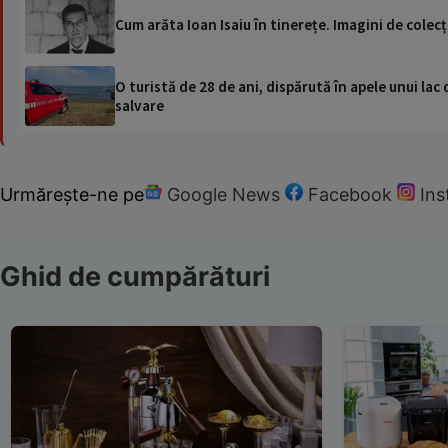
Cum arăta Ioan Isaiu în tinerețe. Imagini de colecț
O turistă de 28 de ani, dispărută în apele unui lac 
salvare
Urmărește-ne pe
Google News
Facebook
In
Ghid de cumpărături