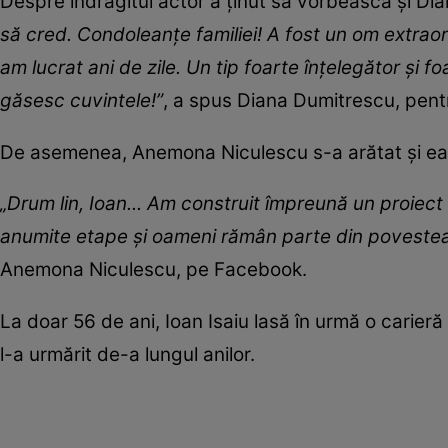
Despre îndrăgitul actor a ținut să vorbească și D
să cred. Condoleanțe familiei! A fost un om extraor
am lucrat ani de zile. Un tip foarte înțelegător și f
găsesc cuvintele!”
, a spus Diana Dumitrescu, pent
De asemenea, Anemona Niculescu s-a arătat și ea 
„Drum lin, Ioan... Am construit împreună un proiect
anumite etape și oameni rămân parte din povestea 
Anemona Niculescu, pe Facebook.
La doar 56 de ani, Ioan Isaiu lasă în urmă o carier
l-a urmărit de-a lungul anilor.