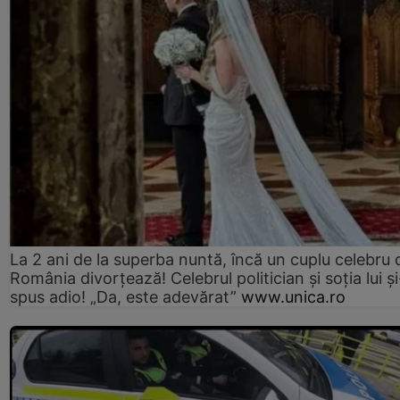
La 2 ani de la superba nuntă, încă un cuplu celebru 
România divorțează! Celebrul politician și soția lui ș
spus adio! „Da, este adevărat”
www.unica.ro