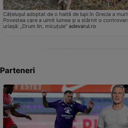
Cățelușul adoptat de o haită de lupi în Grecia a muri
Povestea care a uimit lumea și a stârnit o controver
uriașă: „Drum lin, micuțule”
adevarul.ro
Parteneri