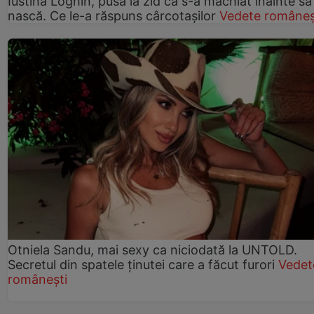
Iustina Loghin, pusă la zid că s-a machiat înainte să
nască. Ce le-a răspuns cârcotașilor
Vedete româneș
Otniela Sandu, mai sexy ca niciodată la UNTOLD.
Secretul din spatele ținutei care a făcut furori
Vedet
românești