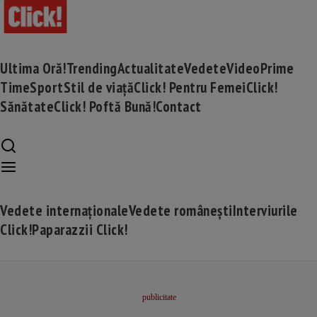
Ultima Oră!
Trending
Actualitate
Vedete
Video
Prime
Time
Sport
Stil de viață
Click! Pentru Femei
Click!
Sănătate
Click! Poftă Bună!
Contact
Vedete internaționale
Vedete românești
Interviurile
Click!
Paparazzii Click!