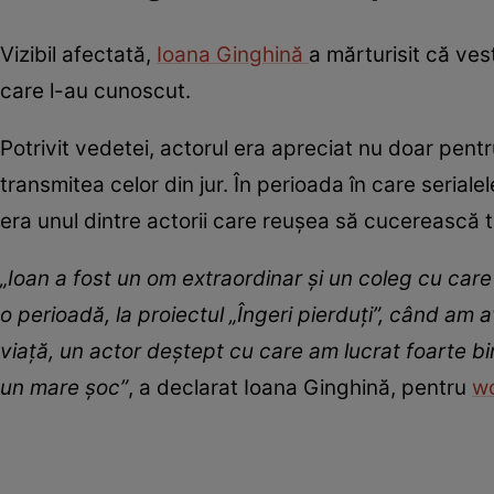
Vizibil afectată,
Ioana Ginghină
a mărturisit că ves
care l-au cunoscut.
Potrivit vedetei, actorul era apreciat nu doar pentr
transmitea celor din jur. În perioada în care serialel
era unul dintre actorii care reușea să cucerească t
„Ioan a fost un om extraordinar și un coleg cu care
o perioadă, la proiectul „Îngeri pierduți”, când am 
viață, un actor deștept cu care am lucrat foarte b
un mare șoc”
, a declarat Ioana Ginghină, pentru
wo