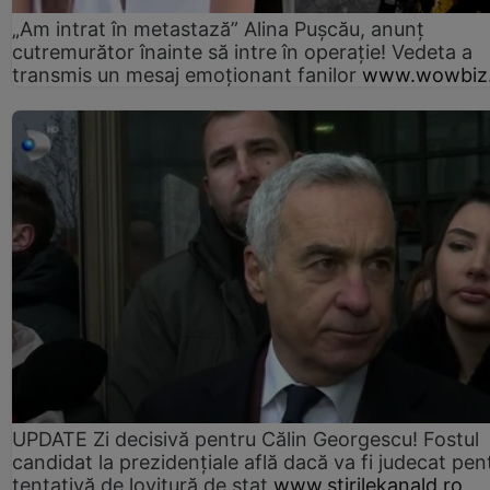
„Am intrat în metastază” Alina Pușcău, anunț
cutremurător înainte să intre în operație! Vedeta a
transmis un mesaj emoționant fanilor
www.wowbiz.
UPDATE Zi decisivă pentru Călin Georgescu! Fostul
candidat la prezidențiale află dacă va fi judecat pen
tentativă de lovitură de stat
www.stirilekanald.ro