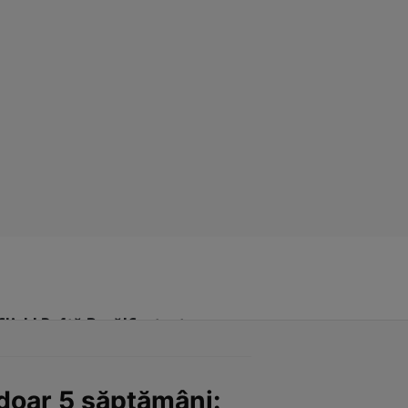
Click! Poftă Bună!
Contact
 doar 5 săptămâni: