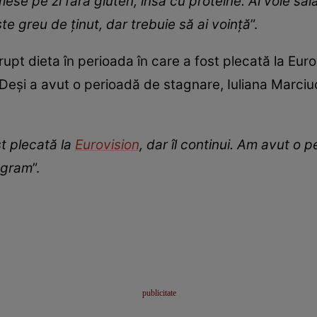
ese pe zi fără gluten, însă cu proteine. Ai voie sal
este greu de ținut, dar trebuie să ai voință
”.
pt dieta în perioada în care a fost plecată la Eurovi
 Deși a avut o perioadă de stagnare, Iuliana Marci
t plecată la
Eurovision
, dar îl continui. Am avut o
ogram
”.