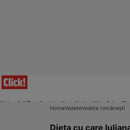
Ultima Oră!
Trending
Actualitate
Vedete
Video
Prime Ti
Home
Vedete
Vedete românești
Dieta cu care Iulian