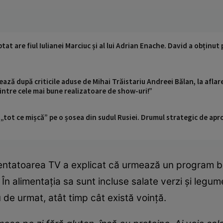
t are fiul Iulianei Marciuc și al lui Adrian Enache. David a obținut 
ază după criticile aduse de Mihai Trăistariu Andreei Bălan, la aflarea
intre cele mai bune realizatoare de show-uri!”
 „tot ce mișcă” pe o șosea din sudul Rusiei. Drumul strategic de ap
zentatoarea TV a explicat că urmează un program b
 În alimentația sa sunt incluse salate verzi și legum
 de urmat, atât timp cât există voință.