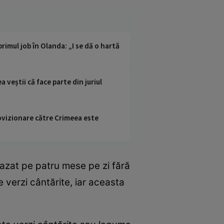
primul job în Olanda: „I se dă o hartă
 veștii că face parte din juriul
rovizionare către Crimeea este
azat pe patru mese pe zi fără
e verzi cântărite, iar aceasta