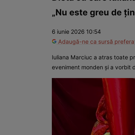
„Nu este greu de ți
Vedete internaționale
Vedete românești
Interviurile Cli
6 iunie 2026 10:54
Adaugă-ne ca sursă preferat
Iuliana Marciuc a atras toate pr
eveniment monden și a vorbit d