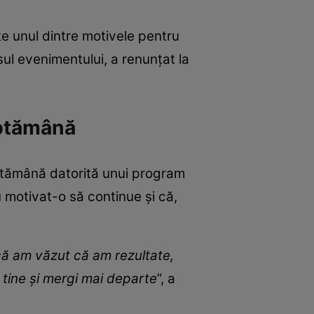
te unul dintre motivele pentru
sul evenimentului, a renunțat la
ăptămână
ăptămână datorită unui program
u motivat-o să continue și că,
acă am văzut că am rezultate,
n tine și mergi mai departe
”, a