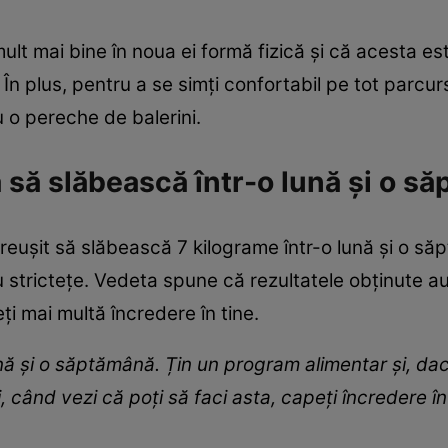
ult mai bine în noua ei formă fizică și că acesta es
 În plus, pentru a se simți confortabil pe tot parcur
u o pereche de balerini.
 să slăbească într-o lună și o s
 reușit să slăbească 7 kilograme într-o lună și o s
u strictețe. Vedeta spune că rezultatele obținute a
ți mai multă încredere în tine.
ună și o săptămână. Țin un program alimentar și, d
, când vezi că poți să faci asta, capeți încredere î