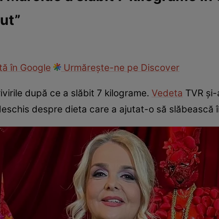
nut”
ck!
Paparazzii Click!
ă în Google
Urmărește-ne pe Discover
ivirile după ce a slăbit 7 kilograme.
Vedeta
TVR și-a
eschis despre dieta care a ajutat-o să slăbească î