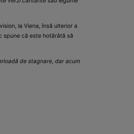
ate verzi cântărite sau legume
sion, la Viena, însă ulterior a
uc spune că este hotărâtă să
 perioadă de stagnare, dar acum