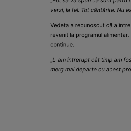
„
Pot să vă spun că sunt patru m
verzi, la fel. Tot cântărite. Nu 
Vedeta a recunoscut că a întreru
revenit la programul alimentar.
continue.
„
L-am întrerupt cât timp am fos
merg mai departe cu acest pr