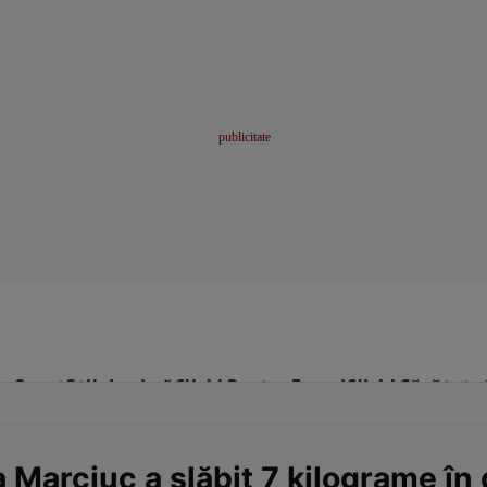
me
Sport
Stil de viață
Click! Pentru Femei
Click! Sănătate
a Marciuc a slăbit 7 kilograme în