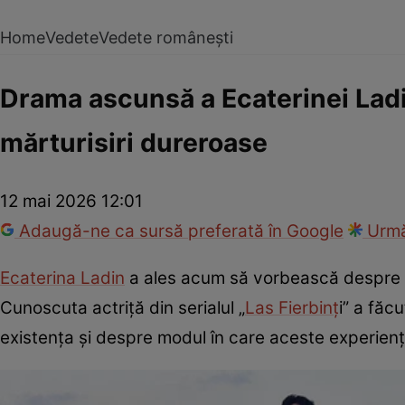
Home
Vedete
Vedete românești
Drama ascunsă a Ecaterinei Ladin.
mărturisiri dureroase
12 mai 2026 12:01
Adaugă-ne ca sursă preferată în Google
Urmă
Ecaterina Ladin
a ales acum să vorbească despre una
Cunoscuta actriță din serialul „
Las Fierbinț
i” a făc
existența și despre modul în care aceste experien