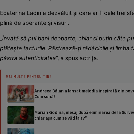
Ecaterina Ladin a dezvăluit și care ar fi cele trei s
plină de speranțe și visuri.
„Învață să pui bani deoparte, chiar și puțin câte p
plătește facturile. Păstrează-ți rădăcinile și limba ta
păstra autenticitatea
”, a spus actrița.
MAI MULTE PENTRU TINE
Andreea Bălan a lansat melodia inspirată din pove
Cum sună?
Marian Godină, mesaj după eliminarea de la Surviv
chiar așa cum se văd la tv”