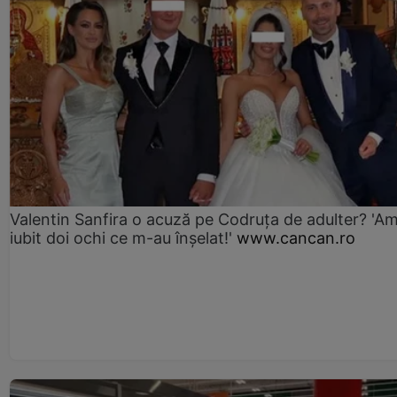
Valentin Sanfira o acuză pe Codruța de adulter? 'A
iubit doi ochi ce m-au înșelat!'
www.cancan.ro