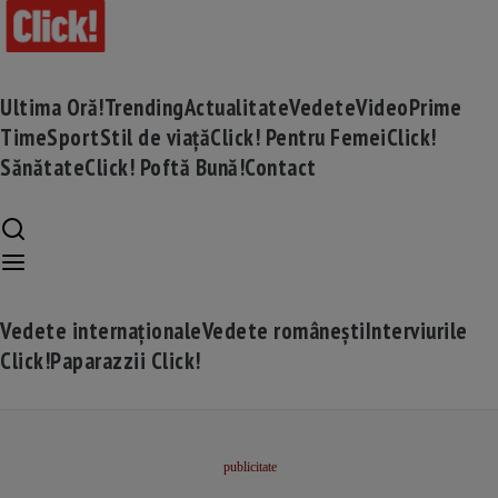
Ultima Oră!
Trending
Actualitate
Vedete
Video
Prime
Time
Sport
Stil de viață
Click! Pentru Femei
Click!
Sănătate
Click! Poftă Bună!
Contact
Vedete internaționale
Vedete românești
Interviurile
Click!
Paparazzii Click!