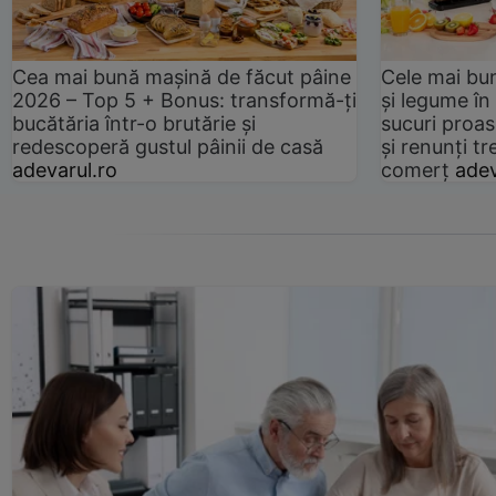
Cea mai bună mașină de făcut pâine
Cele mai bu
2026 – Top 5 + Bonus: transformă-ți
și legume în
bucătăria într-o brutărie și
sucuri proas
redescoperă gustul pâinii de casă
și renunți tr
adevarul.ro
comerț
adev