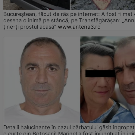
Bucureștean, făcut de râs pe internet: A fost filmat
desena o inimă pe stâncă, pe Transfăgărășan: „Ann
ține-ți prostul acasă”
www.antena3.ro
Detalii halucinante în cazul bărbatului găsit îngropat
o curte din Botoșani! Marinel a fost înjunghiat în ini