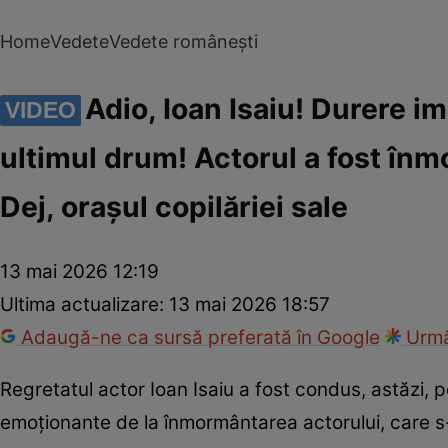
Home
Vedete
Vedete românești
Adio, Ioan Isaiu! Durere i
VIDEO
ultimul drum! Actorul a fost înmo
Dej, orașul copilăriei sale
13 mai 2026 12:19
Ultima actualizare:
13 mai 2026 18:57
Adaugă-ne ca sursă preferată în Google
Urmă
Regretatul actor Ioan Isaiu a fost condus, astăzi, pe
emoționante de la înmormântarea actorului, care s-a