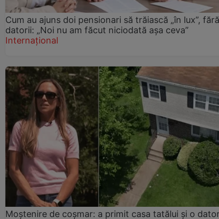
Cum au ajuns doi pensionari să trăiască „în lux”, făr
datorii: „Noi nu am făcut niciodată așa ceva”
Internațional
Moștenire de coșmar: a primit casa tatălui și o dator