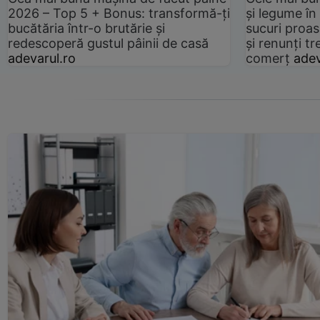
2026 – Top 5 + Bonus: transformă-ți
și legume în
bucătăria într-o brutărie și
sucuri proas
redescoperă gustul pâinii de casă
și renunți tr
adevarul.ro
comerț
adev