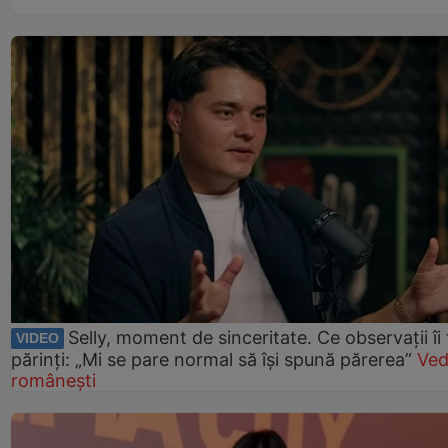
Selly, moment de sinceritate. Ce observații îi
VIDEO
părinți: „Mi se pare normal să își spună părerea”
Ved
românești