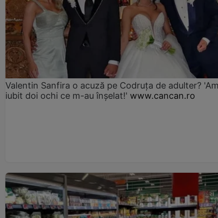
Valentin Sanfira o acuză pe Codruța de adulter? 'A
iubit doi ochi ce m-au înșelat!'
www.cancan.ro