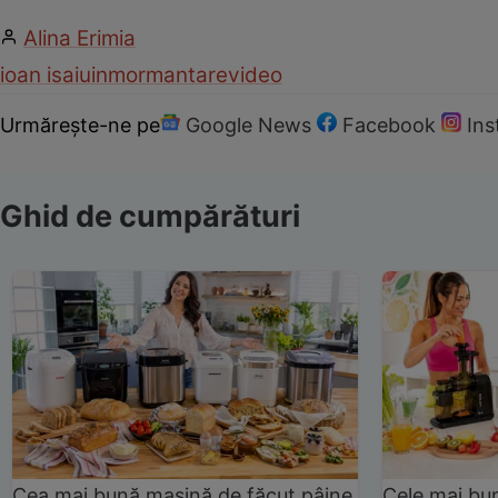
Alina Erimia
ioan isaiu
inmormantare
video
Urmărește-ne pe
Google News
Facebook
In
Ghid de cumpărături
Cea mai bună mașină de făcut pâine
Cele mai bu