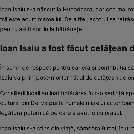
Ioan Isaiu s-a născut la Hunedoara, dar cea mai mar
trăiește acum mama lui. De altfel, actorul se retră
pentru a-i fi sprijin la bătrânețe.
Ioan Isaiu a fost făcut cetățean
În semn de respect pentru cariera și contribuția sa 
Isaiu va primi post-mortem titlul de cetățean de on
Consilierii locali au luat hotărârea într-o ședință sp
cultural din Dej va purta numele marelui actor Ioan
legătura puternică pe care a avut-o cu orașul.
Ioan Isaiu s-a stins din viață, sâmbătă 9 mai, în urma