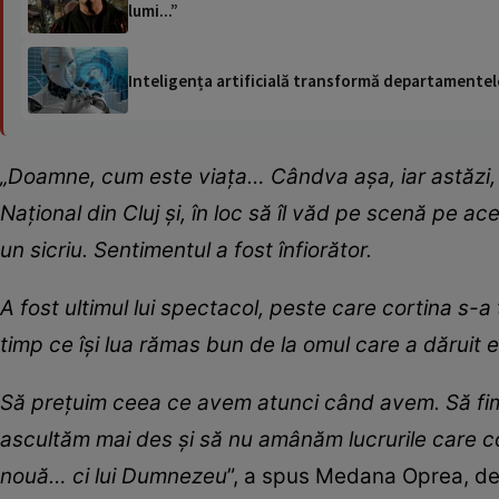
lumi...”
Inteligența artificială transformă departamentele
„Doamne, cum este viața… Cândva așa, iar astăzi, a
Național din Cluj și, în loc să îl văd pe scenă pe ac
un sicriu. Sentimentul a fost înfiorător.
A fost ultimul lui spectacol, peste care cortina s-a 
timp ce își lua rămas bun de la omul care a dăruit e
Să prețuim ceea ce avem atunci când avem. Să fim ma
ascultăm mai des și să nu amânăm lucrurile care c
nouă… ci lui Dumnezeu
”, a spus Medana Oprea, de 