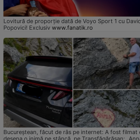
Lovitură de proporție dată de Voyo Sport 1 cu Davi
Popovici! Exclusiv
www.fanatik.ro
Bucureștean, făcut de râs pe internet: A fost filmat
desena o inimă pe stâncă, pe Transfăgărășan: „Ann