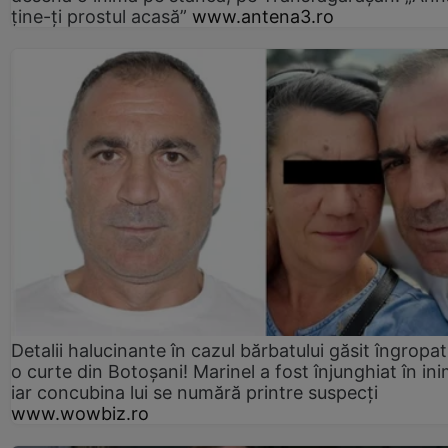
ține-ți prostul acasă”
www.antena3.ro
Detalii halucinante în cazul bărbatului găsit îngropat
o curte din Botoșani! Marinel a fost înjunghiat în ini
iar concubina lui se numără printre suspecți
www.wowbiz.ro