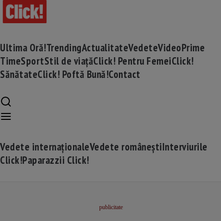
Ultima Oră!
Trending
Actualitate
Vedete
Video
Prime
Time
Sport
Stil de viață
Click! Pentru Femei
Click!
Sănătate
Click! Poftă Bună!
Contact
Vedete internaționale
Vedete românești
Interviurile
Click!
Paparazzii Click!