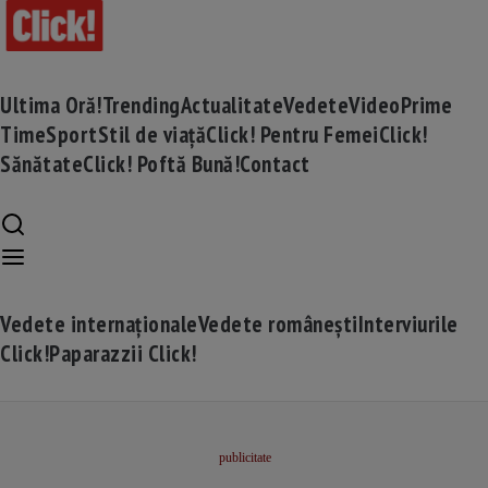
Ultima Oră!
Trending
Actualitate
Vedete
Video
Prime
Time
Sport
Stil de viață
Click! Pentru Femei
Click!
Sănătate
Click! Poftă Bună!
Contact
Vedete internaționale
Vedete românești
Interviurile
Click!
Paparazzii Click!