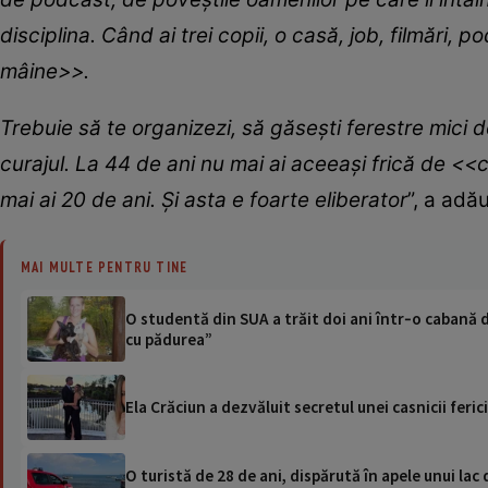
disciplina. Când ai trei copii, o casă, job, filmări, 
mâine>>.
Trebuie să te organizezi, să găsești ferestre mici de
curajul. La 44 de ani nu mai ai aceeași frică de <<
mai ai 20 de ani. Și asta e foarte eliberator
”, a adă
MAI MULTE PENTRU TINE
O studentă din SUA a trăit doi ani într‑o cabană 
cu pădurea”
Ela Crăciun a dezvăluit secretul unei casnicii feric
O turistă de 28 de ani, dispărută în apele unui lac 