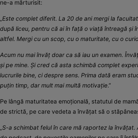
ne-a mărturisit:
„Este complet diferit. La 20 de ani mergi la facult
după liceu, pentru că ai în față o viață întreagă și î
altfel. Mergi cu un scop, cu o maturitate, cu o curi
Acum nu mai învăț doar ca să iau un examen. Învăț ca 
și pe mine. Și cred că asta schimbă complet exper
lucrurile bine, ci despre sens. Prima dată eram st
puțin timp, dar mult mai multă motivație
.”
Pe lângă maturitatea emoțională, statutul de mamă
de strictă, pe care vedeta a învățat să o stăpâneas
„S-a schimbat felul în care mă raportez la învățat.
de podcast, de poveștile oamenilor pe care îi întâl