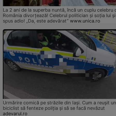
La 2 ani de la superba nuntă, încă un cuplu celebru 
România divorțează! Celebrul politician și soția lui ș
spus adio! „Da, este adevărat”
www.unica.ro
Urmărire comică pe străzile din Iași. Cum a reușit u
biciclist să fenteze poliția și să se facă nevăzut
adevarul.ro