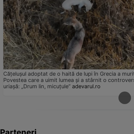
Cățelușul adoptat de o haită de lupi în Grecia a muri
Povestea care a uimit lumea și a stârnit o controver
uriașă: „Drum lin, micuțule”
adevarul.ro
Parteneri