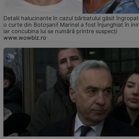
Detalii halucinante în cazul bărbatului găsit îngropat
o curte din Botoșani! Marinel a fost înjunghiat în ini
iar concubina lui se numără printre suspecți
www.wowbiz.ro