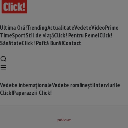
Ultima Oră!
Trending
Actualitate
Vedete
Video
Prime
Time
Sport
Stil de viață
Click! Pentru Femei
Click!
Sănătate
Click! Poftă Bună!
Contact
Vedete internaționale
Vedete românești
Interviurile
Click!
Paparazzii Click!