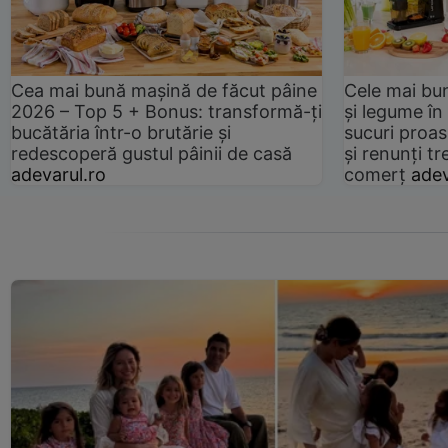
Cea mai bună mașină de făcut pâine
Cele mai bu
2026 – Top 5 + Bonus: transformă-ți
și legume în
bucătăria într-o brutărie și
sucuri proas
redescoperă gustul pâinii de casă
și renunți tr
adevarul.ro
comerț
adev