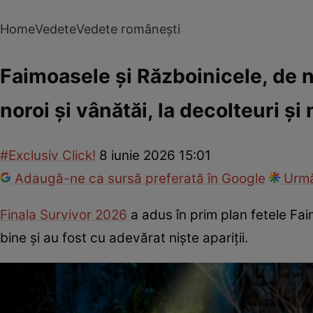
Home
Vedete
Vedete românești
Faimoasele și Războinicele, de n
noroi și vânătăi, la decolteuri și
#Exclusiv Click!
8 iunie 2026 15:01
Adaugă-ne ca sursă preferată în Google
Urmă
Finala Survivor 2026
a adus în prim plan fetele Fa
bine și au fost cu adevărat niște apariții.