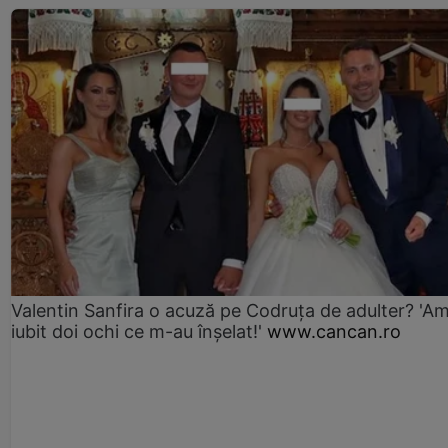
Valentin Sanfira o acuză pe Codruța de adulter? 'A
iubit doi ochi ce m-au înșelat!'
www.cancan.ro