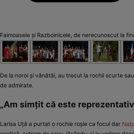
Faimoasele și Razboinicele, de nerecunoscut la fin
De la noroi și vânătăi, au trecut la rochii scurte s
de admirate.
„Am simțit că este reprezentativ
Larisa Uță a purtat o rochie roșie ca focul dar
Naba
exotică, extrem de sexy, lăsându-și la vedere decoleu