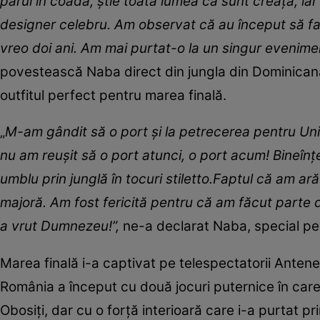
părul în coadă, știe toată lumea că sunt creață, iar
designer celebru. Am observat că au început să fac
vreo doi ani. Am mai purtat-o la un singur evenimen
povestească Naba direct din jungla din Dominicană
outfitul perfect pentru marea finală.
„
M-am gândit să o port și la petrecerea pentru Uni
nu am reușit să o port atunci, o port acum! Bineîn
umblu prin junglă în tocuri stiletto.Faptul că am ar
majoră. Am fost fericită pentru că am făcut parte 
a vrut Dumnezeu!”,
ne-a declarat Naba, special pen
Marea finală i-a captivat pe telespectatorii Antenei
România a început cu două jocuri puternice în care c
Obosiți, dar cu o forță interioară care i-a purtat 