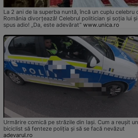
La 2 ani de la superba nuntă, încă un cuplu celebru 
România divorțează! Celebrul politician și soția lui ș
spus adio! „Da, este adevărat”
www.unica.ro
Urmărire comică pe străzile din Iași. Cum a reușit u
biciclist să fenteze poliția și să se facă nevăzut
adevarul.ro