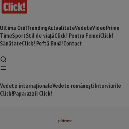
Ultima Oră!
Trending
Actualitate
Vedete
Video
Prime
Time
Sport
Stil de viață
Click! Pentru Femei
Click!
Sănătate
Click! Poftă Bună!
Contact
Vedete internaționale
Vedete românești
Interviurile
Click!
Paparazzii Click!