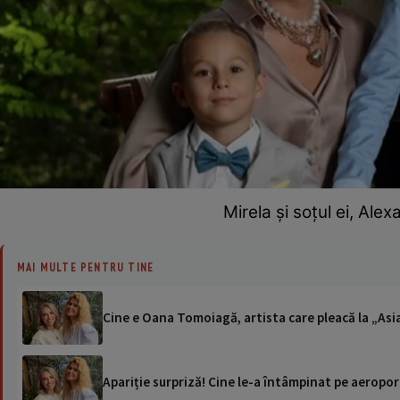
Mirela și soțul ei, Alex
MAI MULTE PENTRU TINE
Cine e Oana Tomoiagă, artista care pleacă la „Asia 
Apariție surpriză! Cine le-a întâmpinat pe aeropo