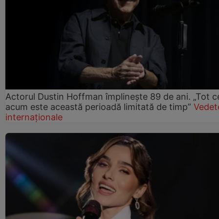
Actorul Dustin Hoffman împlinește 89 de ani. „Tot 
acum este această perioadă limitată de timp”
Vedet
internaționale