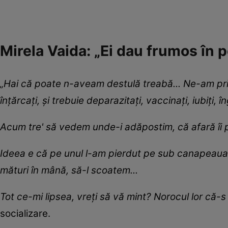
Mirela Vaida: „Ei dau frumos în po
„Hai că poate n-aveam destulă treabă... Ne-am pric
înțărcați, și trebuie deparazitați, vaccinați, iubiți, î
Acum tre' să vedem unde-i adăpostim, că afară îi pi
Ideea e că pe unul l-am pierdut pe sub canapeaua d
mături în mână, să-l scoatem...
Tot ce-mi lipsea, vreți să vă mint? Norocul lor că-s 
socializare.