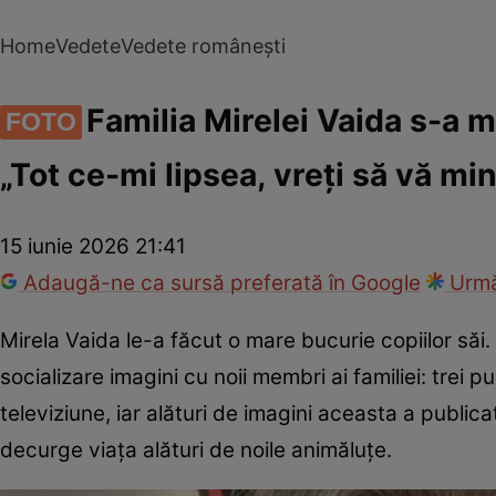
Home
Vedete
Vedete românești
Familia Mirelei Vaida s-a mă
FOTO
„Tot ce-mi lipsea, vreți să vă mi
15 iunie 2026 21:41
Adaugă-ne ca sursă preferată în Google
Urmă
Mirela Vaida le-a făcut o mare bucurie copiilor săi
socializare imagini cu noii membri ai familiei: trei pu
televiziune, iar alături de imagini aceasta a public
decurge viața alături de noile animăluțe.