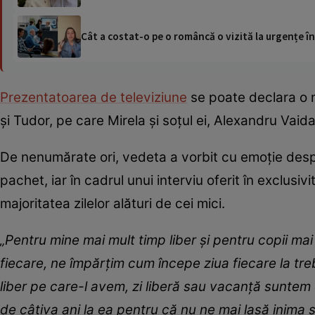
Cât a costat-o pe o româncă o vizită la urgențe în
Prezentatoarea de televiziune
se poate declara o ma
și Tudor, pe care Mirela și soțul ei, Alexandru Vaida
De nenumărate ori, vedeta a vorbit cu emoție despr
pachet, iar în cadrul unui interviu oferit în exclusiv
majoritatea zilelor alături de cei mici.
„Pentru mine mai mult timp liber și pentru copii mai
fiecare, ne împărțim cum începe ziua fiecare la tre
liber pe care-l avem, zi liberă sau vacanță sunt
de câțiva ani la ea pentru că nu ne mai lasă inima 