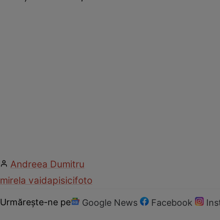
Andreea Dumitru
mirela vaida
pisici
foto
Urmărește-ne pe
Google News
Facebook
In