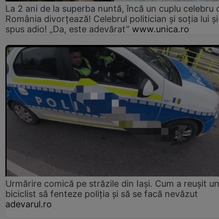
La 2 ani de la superba nuntă, încă un cuplu celebru 
România divorțează! Celebrul politician și soția lui ș
spus adio! „Da, este adevărat”
www.unica.ro
Urmărire comică pe străzile din Iași. Cum a reușit u
biciclist să fenteze poliția și să se facă nevăzut
adevarul.ro