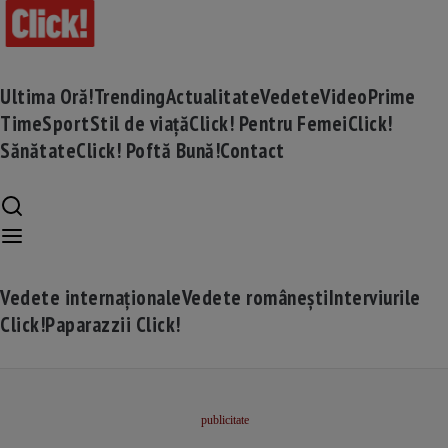
Ultima Oră!
Trending
Actualitate
Vedete
Video
Prime
Time
Sport
Stil de viață
Click! Pentru Femei
Click!
Sănătate
Click! Poftă Bună!
Contact
Vedete internaționale
Vedete românești
Interviurile
Click!
Paparazzii Click!