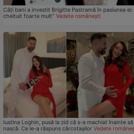
Câți bani a investit Brigitte Pastramă în pasiunea ei
cheltuit foarte mult”
Vedete românești
Iustina Loghin, pusă la zid că s-a machiat înainte să
nască. Ce le-a răspuns cârcotașilor
Vedete româneș