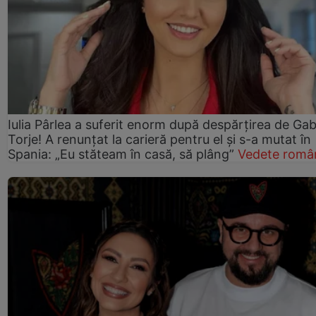
Iulia Pârlea a suferit enorm după despărțirea de Gab
Torje! A renunțat la carieră pentru el și s-a mutat în
Spania: „Eu stăteam în casă, să plâng”
Vedete româ