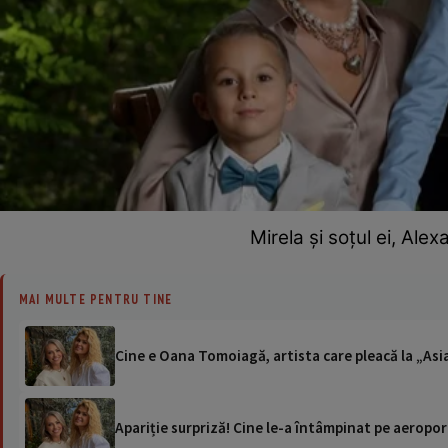
Mirela și soțul ei, Alex
MAI MULTE PENTRU TINE
Cine e Oana Tomoiagă, artista care pleacă la „Asia 
Apariție surpriză! Cine le-a întâmpinat pe aeropo