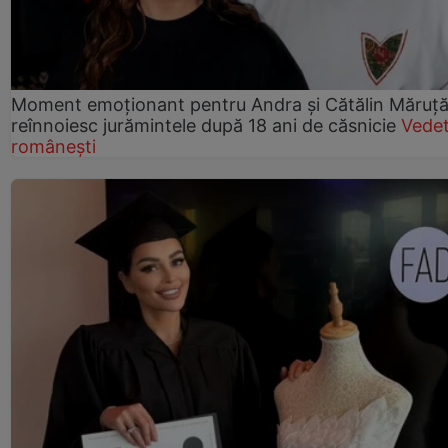
Moment emoționant pentru Andra și Cătălin Măruță!
reînnoiesc jurămintele după 18 ani de căsnicie
Vede
românești