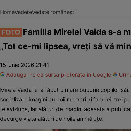
Home
Vedete
Vedete românești
Familia Mirelei Vaida s-a mă
FOTO
„Tot ce-mi lipsea, vreți să vă mi
15 iunie 2026 21:41
Adaugă-ne ca sursă preferată în Google
Urmă
Mirela Vaida le-a făcut o mare bucurie copiilor săi
socializare imagini cu noii membri ai familiei: trei pu
televiziune, iar alături de imagini aceasta a public
decurge viața alături de noile animăluțe.