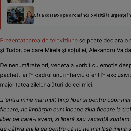
Cât a costat-o pe o româncă o vizită la urgențe în
Prezentatoarea de televiziune
se poate declara o ma
și Tudor, pe care Mirela și soțul ei, Alexandru Vaida
De nenumărate ori, vedeta a vorbit cu emoție despr
pachet, iar în cadrul unui interviu oferit în exclusiv
majoritatea zilelor alături de cei mici.
„Pentru mine mai mult timp liber și pentru copii mai
fiecare, ne împărțim cum începe ziua fiecare la tre
liber pe care-l avem, zi liberă sau vacanță sunt
de câțiva ani la ea pentru că nu ne mai lasă inima 