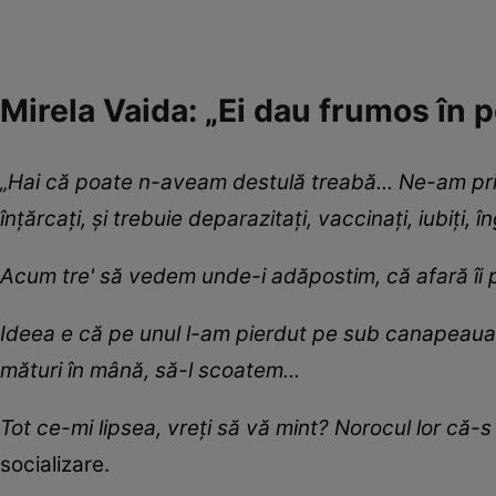
Mirela Vaida: „Ei dau frumos în po
„Hai că poate n-aveam destulă treabă... Ne-am pric
înțărcați, și trebuie deparazitați, vaccinați, iubiți, î
Acum tre' să vedem unde-i adăpostim, că afară îi pi
Ideea e că pe unul l-am pierdut pe sub canapeaua d
mături în mână, să-l scoatem...
Tot ce-mi lipsea, vreți să vă mint? Norocul lor că-s 
socializare.