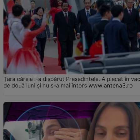
Țara căreia i-a dispărut Președintele. A plecat în va
de două luni și nu s-a mai întors
www.antena3.ro