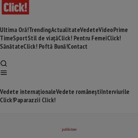
Ultima Oră!
Trending
Actualitate
Vedete
Video
Prime
Time
Sport
Stil de viață
Click! Pentru Femei
Click!
Sănătate
Click! Poftă Bună!
Contact
Vedete internaționale
Vedete românești
Interviurile
Click!
Paparazzii Click!