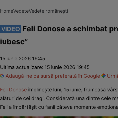
Home
Vedete
Vedete românești
Feli Donose a schimbat pref
VIDEO
iubesc”
15 iunie 2026 16:45
Ultima actualizare:
15 iunie 2026 19:45
Adaugă-ne ca sursă preferată în Google
Urmă
Feli Donose
împlinește luni, 15 iunie, frumoasa vâr
alături de cei dragi. Considerată una dintre cele m
Feli a împărtășit cu fanii câteva momente emoționan