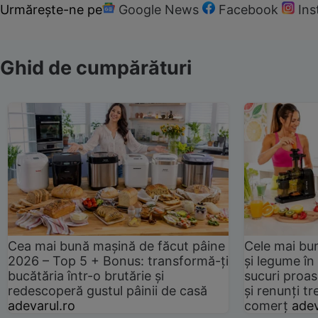
Urmărește-ne pe
Google News
Facebook
In
Ghid de cumpărături
Cea mai bună mașină de făcut pâine
Cele mai bu
2026 – Top 5 + Bonus: transformă-ți
și legume în
bucătăria într-o brutărie și
sucuri proas
redescoperă gustul pâinii de casă
și renunți tr
adevarul.ro
comerț
adev