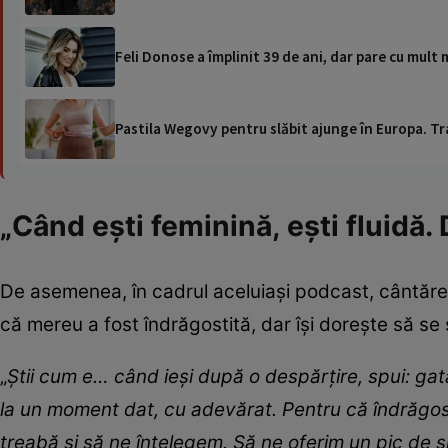
Feli Donose a împlinit 39 de ani, dar pare cu mult
Pastila Wegovy pentru slăbit ajunge în Europa. Tr
„Când ești feminină, ești fluidă.
De asemenea, în cadrul aceluiași podcast, cântărea
că mereu a fost îndrăgostită, dar își dorește să se 
„
Știi cum e… când ieși după o despărțire, spui: gat
la un moment dat, cu adevărat. Pentru că îndrăgosti
treabă și să ne înțelegem. Să ne oferim un pic de 