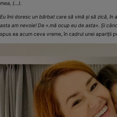
mea, (…).
Eu îmi doresc un bărbat care să vină și să zică, î
asta am nevoie! De «.mă ocup eu de asta». Și când 
spus ea acum ceva vreme, în cadrul unei apariții p