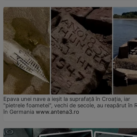
Epava unei nave a ieșit la suprafață în Croația, iar
"pietrele foametei", vechi de secole, au reapărut în R
în Germania
www.antena3.ro