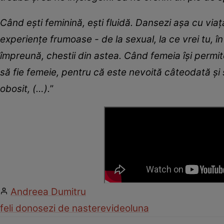
Când ești feminină, ești fluidă. Dansezi așa cu viața
experiențe frumoase - de la sexual, la ce vrei tu, î
împreună, chestii din astea. Când femeia își permite 
să fie femeie, pentru că este nevoită câteodată și
obosit, (…).
”
Andreea Dumitru
feli donose
zi de nastere
video
luna