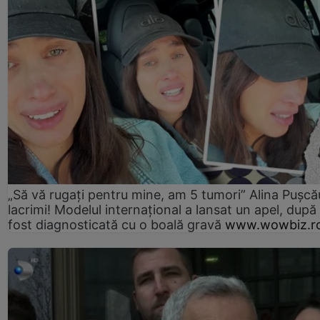
„Să vă rugați pentru mine, am 5 tumori” Alina Pușcău
lacrimi! Modelul internațional a lansat un apel, după
fost diagnosticată cu o boală gravă
www.wowbiz.r