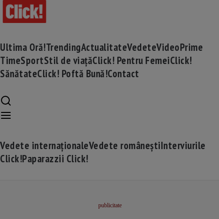
Ultima Oră!
Trending
Actualitate
Vedete
Video
Prime
Time
Sport
Stil de viață
Click! Pentru Femei
Click!
Sănătate
Click! Poftă Bună!
Contact
Vedete internaționale
Vedete românești
Interviurile
Click!
Paparazzii Click!