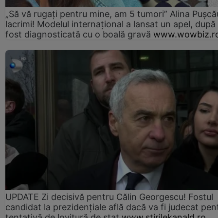
„Să vă rugați pentru mine, am 5 tumori” Alina Pușcău
lacrimi! Modelul internațional a lansat un apel, după
fost diagnosticată cu o boală gravă
www.wowbiz.r
UPDATE Zi decisivă pentru Călin Georgescu! Fostul
candidat la prezidențiale află dacă va fi judecat pen
tentativă de lovitură de stat
www.stirilekanald.ro