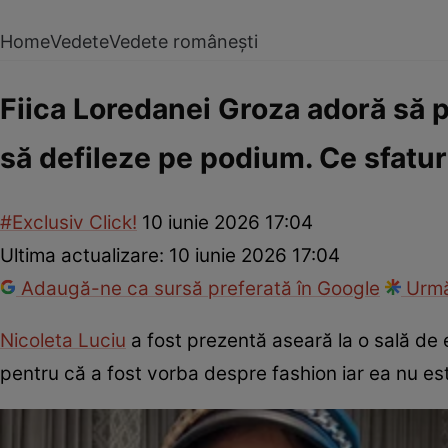
Home
Vedete
Vedete românești
Fiica Loredanei Groza adoră să p
să defileze pe podium. Ce sfaturi
#Exclusiv Click!
10 iunie 2026 17:04
Ultima actualizare:
10 iunie 2026 17:04
Adaugă-ne ca sursă preferată în Google
Urmă
Nicoleta Luciu
a fost prezentă aseară la o sală de
pentru că a fost vorba despre fashion iar ea nu es