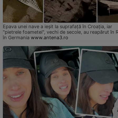
Epava unei nave a ieșit la suprafață în Croația, iar
"pietrele foametei", vechi de secole, au reapărut în R
în Germania
www.antena3.ro