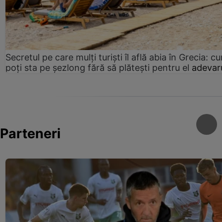
Secretul pe care mulți turiști îl află abia în Grecia: c
poți sta pe șezlong fără să plătești pentru el
adevaru
Parteneri