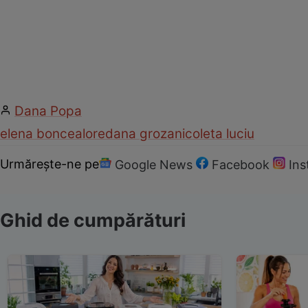
Dana Popa
elena boncea
loredana groza
nicoleta luciu
Urmărește-ne pe
Google News
Facebook
In
Ghid de cumpărături