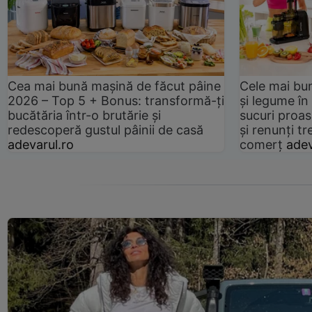
Cea mai bună mașină de făcut pâine
Cele mai bu
2026 – Top 5 + Bonus: transformă-ți
și legume în
bucătăria într-o brutărie și
sucuri proas
redescoperă gustul pâinii de casă
și renunți tr
adevarul.ro
comerț
adev