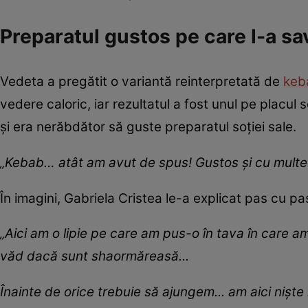
Preparatul gustos pe care l-a s
Vedeta a pregătit o variantă reinterpretată de
keb
vedere caloric, iar rezultatul a fost unul pe placul
și era nerăbdător să guste preparatul soției sale.
„Kebab… atât am avut de spus! Gustos și cu multe
În imagini, Gabriela Cristea le-a explicat pas cu pa
„Aici am o lipie pe care am pus-o în tava în care a
văd dacă sunt shaormăreasă...
Înainte de orice trebuie să ajungem... am aici nișt