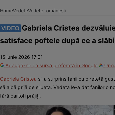
Home
Vedete
Vedete românești
Gabriela Cristea dezvăluie
VIDEO
satisface poftele după ce a slăb
15 iunie 2026 17:01
Adaugă-ne ca sursă preferată în Google
Urmă
Gabriela Cristea
și-a surprins fanii cu o rețetă gus
să aibă grijă de siluetă. Vedeta le-a dat fanilor o 
fără cartofi prăjiți.