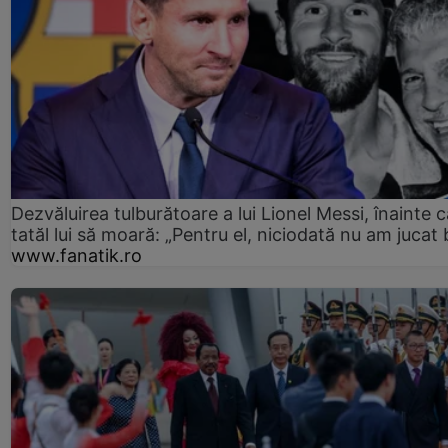
Dezvăluirea tulburătoare a lui Lionel Messi, înainte c
tatăl lui să moară: „Pentru el, niciodată nu am jucat 
www.fanatik.ro