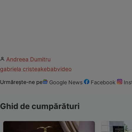
Andreea Dumitru
gabriela cristea
kebab
video
Urmărește-ne pe
Google News
Facebook
In
Ghid de cumpărături