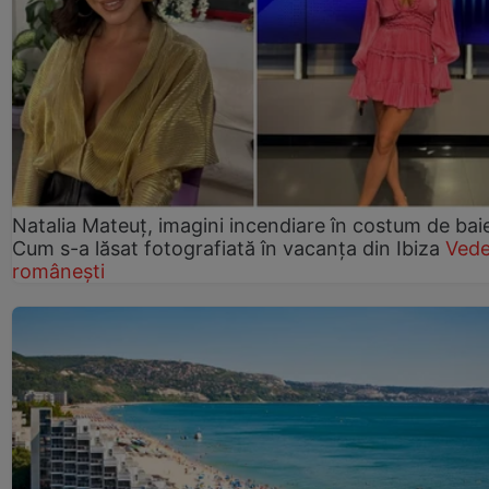
Natalia Mateuț, imagini incendiare în costum de bai
Cum s-a lăsat fotografiată în vacanța din Ibiza
Vede
românești