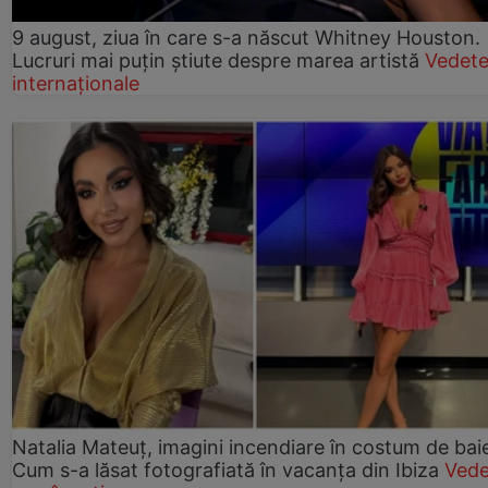
9 august, ziua în care s-a născut Whitney Houston.
Lucruri mai puțin știute despre marea artistă
Vedet
internaționale
Natalia Mateuț, imagini incendiare în costum de bai
Cum s-a lăsat fotografiată în vacanța din Ibiza
Vede