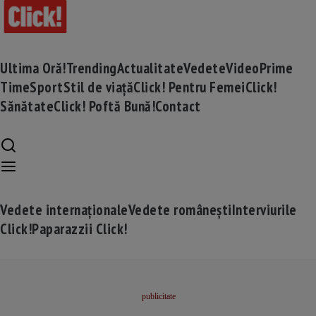
Ultima Oră!
Trending
Actualitate
Vedete
Video
Prime
Time
Sport
Stil de viață
Click! Pentru Femei
Click!
Sănătate
Click! Poftă Bună!
Contact
Vedete internaționale
Vedete românești
Interviurile
Click!
Paparazzii Click!