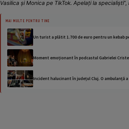
Vasilica și Monica pe TikTok. Apelați la specialiști
”,
MAI MULTE PENTRU TINE
Un turist a plătit 1.700 de euro pentru un kebab p
Moment emoționant în podcastul Gabrielei Cristea
Incident halucinant în județul Cluj. O ambulanță 