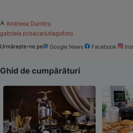
Andreea Dumitru
gabriela prisacariu
tiago
foto
Urmărește-ne pe
Google News
Facebook
In
Ghid de cumpărături