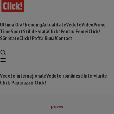
Ultima Oră!
Trending
Actualitate
Vedete
Video
Prime
Time
Sport
Stil de viață
Click! Pentru Femei
Click!
Sănătate
Click! Poftă Bună!
Contact
Vedete internaționale
Vedete românești
Interviurile
Click!
Paparazzii Click!