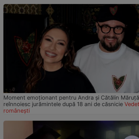
Moment emoționant pentru Andra și Cătălin Măruță!
reînnoiesc jurămintele după 18 ani de căsnicie
Vede
românești