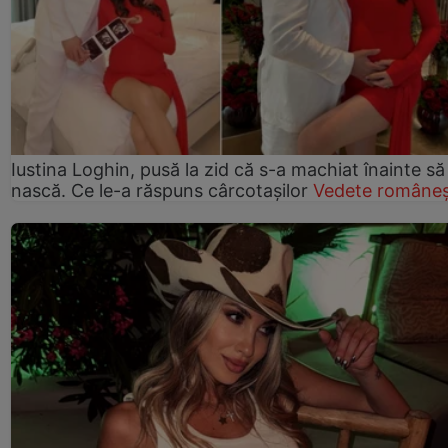
Iustina Loghin, pusă la zid că s-a machiat înainte să
nască. Ce le-a răspuns cârcotașilor
Vedete româneș