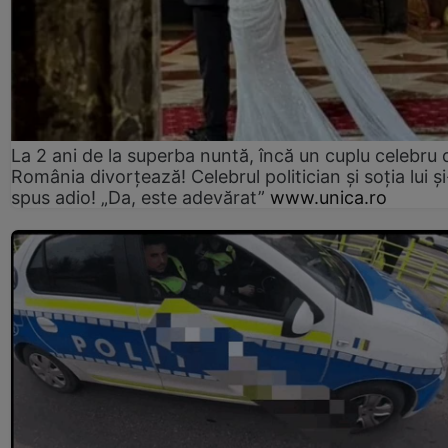
La 2 ani de la superba nuntă, încă un cuplu celebru 
România divorțează! Celebrul politician și soția lui ș
spus adio! „Da, este adevărat”
www.unica.ro