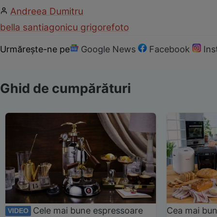
Andreea Dumitru
bella santiago
nicu grigore
foto
Urmărește-ne pe
Google News
Facebook
In
Ghid de cumpărături
Cele mai bune espressoare
Cea mai bun
VIDEO