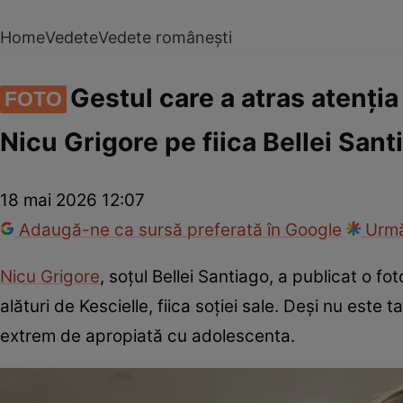
Home
Vedete
Vedete românești
Gestul care a atras atenția
FOTO
Nicu Grigore pe fiica Bellei Sant
18 mai 2026 12:07
Adaugă-ne ca sursă preferată în Google
Urmă
Nicu Grigore
, soțul Bellei Santiago, a publicat o f
alături de Kescielle, fiica soției sale. Deși nu este t
extrem de apropiată cu adolescenta.