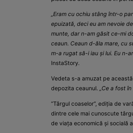
„Eram cu ochiu stâng într-o part
epuizată, deci eu am nevoie de
munte, dar n-am găsit ce-mi dor
ceaun. Ceaun d-ăla mare, cu sup
m-a rugat să-i iau și lui. Eu n-
InstaStory.
Vedeta s-a amuzat pe această t
depozita ceaunul.
„Ce a fost î
”Târgul coaselor”, ediția de vară
dintre cele mai cunoscute târgur
de viața economică și socială a