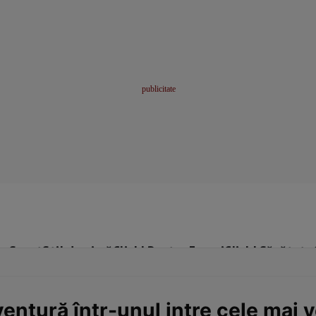
me
Sport
Stil de viață
Click! Pentru Femei
Click! Sănătate
ventură într-unul intre cele mai v