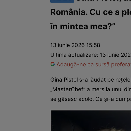
România. Cu ce a pl
Vedete internaționale
Vedete românești
Interviurile Cli
în mintea mea?”
13 iunie 2026 15:58
Ultima actualizare:
13 iunie 20
Adaugă-ne ca sursă preferat
Gina Pistol s-a lăudat pe rețel
„MasterChef” a mers la unul din
se găsesc acolo. Ce și-a cump