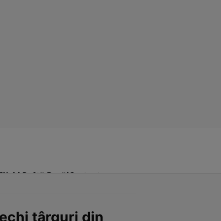
Click! Poftă Bună!
Contact
echi târguri din