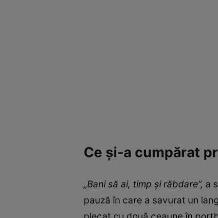
Ce și-a cumpărat p
„Bani să ai, timp și răbdare”,
a s
pauză în care a savurat un lango
plecat cu două ceaune în portba