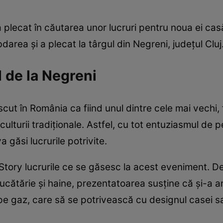
lecat în căutarea unor lucruri pentru noua ei casă,
bdarea și a plecat la târgul din Negreni, județul Cluj
l de la Negreni
cut în România ca fiind unul dintre cele mai vechi, 
i culturii tradiționale. Astfel, cu tot entuziasmul de 
 găsi lucrurile potrivite.
tory lucrurile ce se găsesc la acest eveniment. De 
cătărie și haine, prezentatoarea susține că și-a ami
pe gaz, care să se potrivească cu designul casei sa