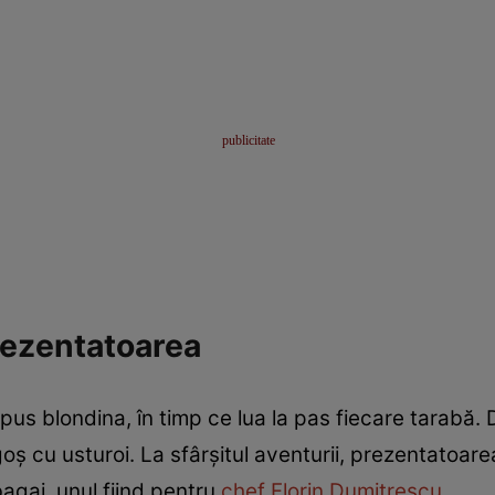
rezentatoarea
pus blondina, în timp ce lua la pas fiecare tarabă.
ș cu usturoi. La sfârșitul aventurii, prezentatoarea
gaj, unul fiind pentru
chef Florin Dumitrescu
.