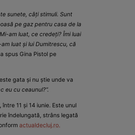
te sunete, câți stimuli. Sunt
moasă pe gaz pentru casa de la
i-am luat, ce credeți? Îmi luai
am luat și lui Dumitrescu, că
 a spus Gina Pistol pe
ste gata și nu știe unde va
c eu cu ceaunul?”.
între 11 și 14 iunie. Este unul
orie îndelungată, strâns legată
 conform
actualdecluj.ro.