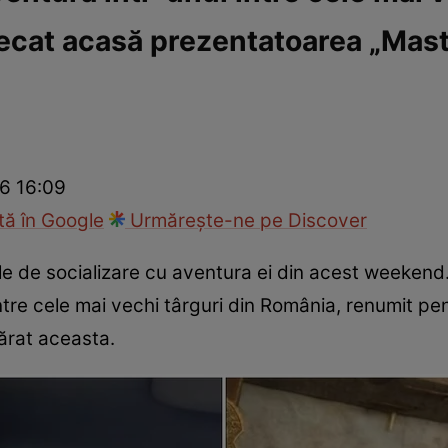
ecat acasă prezentatoarea „Mast
ck!
Paparazzii Click!
26 16:09
ă în Google
Urmărește-ne pe Discover
ele de socializare cu aventura ei din acest weekend
tre cele mai vechi târguri din România, renumit pen
ărat aceasta.