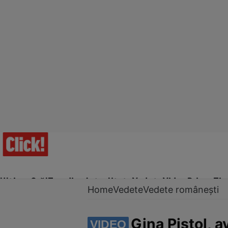
Ultima Oră!
Trending
Actualitate
Vedete
Video
Prime Ti
Home
Vedete
Vedete românești
Gina Pistol, a
VIDEO