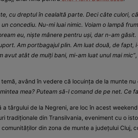
e, cu dreptul în cealaltă parte. Deci câte culori, câ
 un concediu. Nu-mi luai nimic. Voiam o lampă fru
eam eu, niște mânere pentru uși, dar n-am găsit. M
ort. Am portbagajul plin. Am luat două, de fapt, i-
am avut atât de mulți bani, mi-am luat unul mai mic”
,
emă, având în vedere că locuința de la munte nu e
n mintea mea? Puteam să-l comand de pe net. Ce fa
 a târgului de la Negreni, are loc în acest weekend, 
i tradiționale din Transilvania, eveniment cu o ist
 comunităților din zona de munte a județului Cluj,