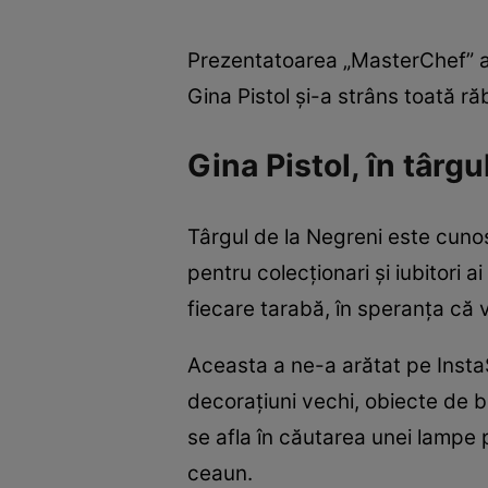
Prezentatoarea „MasterChef” a p
Gina Pistol și-a strâns toată ră
Gina Pistol, în târgu
Târgul de la Negreni este cunos
pentru colecționari și iubitori a
fiecare tarabă, în speranța că va
Aceasta a ne-a arătat pe InstaS
decorațiuni vechi, obiecte de bu
se afla în căutarea unei lampe 
ceaun.