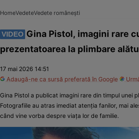
Home
Vedete
Vedete românești
Gina Pistol, imagini rare 
VIDEO
prezentatoarea la plimbare alături
17 mai 2026 14:51
Adaugă-ne ca sursă preferată în Google
Urmă
Gina Pistol a publicat imagini rare din timpul unei pl
Fotografiile au atras imediat atenția fanilor, mai a
când vine vorba despre viața lor de familie.