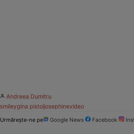
Andreea Dumitru
smiley
gina pistol
josephine
video
Urmărește-ne pe
Google News
Facebook
In