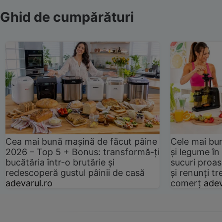
Ghid de cumpărături
Cea mai bună mașină de făcut pâine
Cele mai bu
2026 – Top 5 + Bonus: transformă-ți
și legume în
bucătăria într-o brutărie și
sucuri proas
redescoperă gustul pâinii de casă
și renunți tr
adevarul.ro
comerț
adev