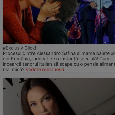
#Exclusiv Click!
Procesul dintre Alessandro Safina și mama băiețelulu
din România, judecat de o instanță specială! Cum
încearcă tenorul italian să scape cu o pensie alimen
mai mică?
Vedete românești