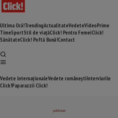
Ultima Oră!
Trending
Actualitate
Vedete
Video
Prime
Time
Sport
Stil de viață
Click! Pentru Femei
Click!
Sănătate
Click! Poftă Bună!
Contact
Vedete internaționale
Vedete românești
Interviurile
Click!
Paparazzii Click!