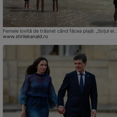
Femeie lovită de trăsnet când făcea plajă: „Soțul ei..
www.stirilekanald.ro